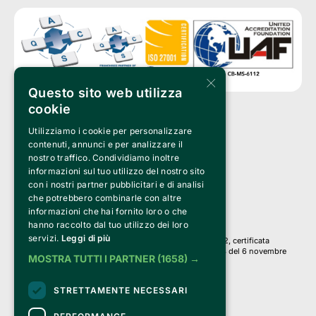
×
Questo sito web utilizza
cookie
Utilizziamo i cookie per personalizzare
Clappit è un marchio di proprietà di:
Bemils Srl 
contenuti, annunci e per analizzare il
a Socio Unico
nostro traffico. Condividiamo inoltre
Via Fosse Ardeatine, 4 -20092 Cinisello Balsamo (MI)
informazioni sul tuo utilizzo del nostro sito
PI 05589050961
con i nostri partner pubblicitari e di analisi
Iscr. C.C.I.A.A. Milano R.E.A. 1833471
© 2010-2025 Bemils Srl - Tutti i diritti riservati
che potrebbero combinarle con altre
informazioni che hai fornito loro o che
Credits: 
hanno raccolto dal tuo utilizzo dei loro
servizi.
Leggi di più
Clappit è basato sulla piattaforma di biglietteria Belive 6.2, certificata
dall’Agenzia delle Entrate con protocollo n. 2025/445474 del 6 novembre
MOSTRA TUTTI I PARTNER
(1658) →
2025.
Su Clappit i tuoi acquisti ed i tuoi dati
STRETTAMENTE NECESSARI
sono sicuri e protetti da un certificato SSL
con crittografia a 128 bit.