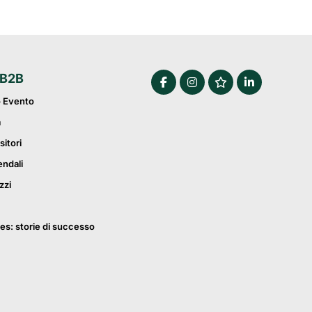
 B2B
o Evento
a
sitori
endali
zzi
es: storie di successo