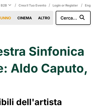
/
/
/
i B2B
Crea Il Tuo Evento
Login or Register
Eng
Cerca...
TUNNO
CINEMA
ALTRO
estra Sinfonica
te: Aldo Caputo,
li dell'artista