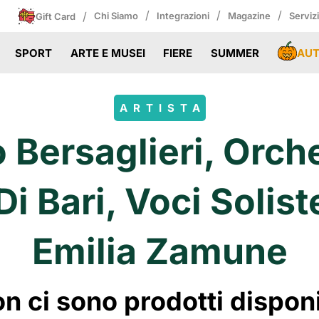
/
/
/
/
Chi Siamo
Integrazioni
Magazine
Serviz
Gift Card
AU
SPORT
ARTE E MUSEI
FIERE
SUMMER
ARTISTA
Bersaglieri, Orch
i Bari, Voci Solis
Emilia Zamune
 ci sono prodotti disponibi