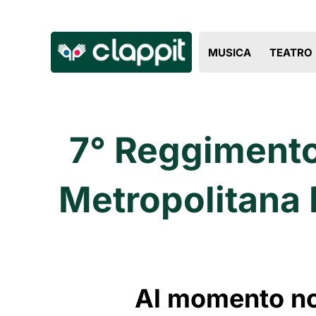
MUSICA
TEATRO
7° Reggimento 
Metropolitana D
Al momento non