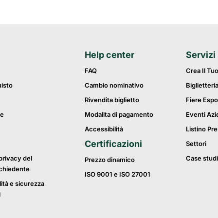
Help center
Servizi
FAQ
Crea Il Tu
uisto
Cambio nominativo
Biglietteri
Rivendita biglietto
Fiere Espo
ie
Modalita di pagamento
Eventi Azi
Accessibilità
Listino Pre
Certificazioni
Settori
privacy del
Case studi
Prezzo dinamico
ichiedente
ISO 9001 e ISO 27001
lità e sicurezza
i