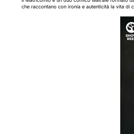
che raccontano con ironia e autenticità la vita d