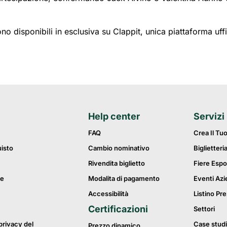
no disponibili in esclusiva su Clappit, unica piattaforma uffici
Help center
Servizi
FAQ
Crea Il Tu
uisto
Cambio nominativo
Biglietteri
Rivendita biglietto
Fiere Espo
ie
Modalita di pagamento
Eventi Azi
Accessibilità
Listino Pre
Certificazioni
Settori
privacy del
Case studi
Prezzo dinamico