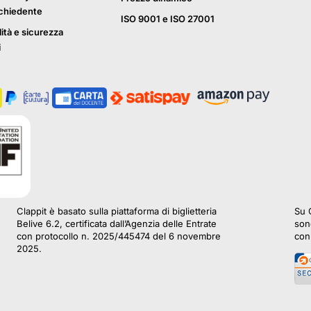
ichiedente
ISO 9001 e ISO 27001
lità e sicurezza
i
Clappit è basato sulla piattaforma di biglietteria
Su C
Belive 6.2, certificata dall’Agenzia delle Entrate
sono
con protocollo n. 2025/445474 del 6 novembre
con 
2025.