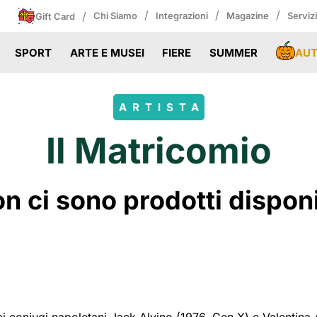
/
/
/
/
Chi Siamo
Integrazioni
Magazine
Serviz
Gift Card
AU
SPORT
ARTE E MUSEI
FIERE
SUMMER
ARTISTA
Il Matricomio
 ci sono prodotti disponibi
 coniugi napoletani Jack Alvino (1976, Gen X) e Valentina Aur