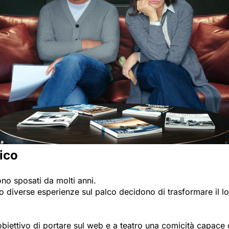
tico
no sposati da molti anni.
 diverse esperienze sul palco decidono di trasformare il lor
obiettivo di portare sul web e a teatro una comicità capace d