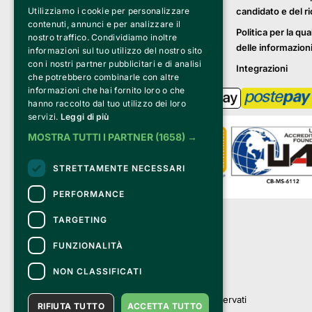
candidato e del r
Utilizziamo i cookie per personalizzare
contenuti, annunci e per analizzare il
Politica per la qua
nostro traffico. Condividiamo inoltre
delle informazion
informazioni sul tuo utilizzo del nostro sito
con i nostri partner pubblicitari e di analisi
Integrazioni
che potrebbero combinarle con altre
informazioni che hai fornito loro o che
hanno raccolto dal tuo utilizzo dei loro
servizi.
Leggi di più
MOSTRA TUTTI I PARTNER
(1658) →
STRETTAMENTE NECESSARI
PERFORMANCE
Clappit è un marchio di proprietà di:
TARGETING
Bemils Srl 
a Socio Unico
FUNZIONALITÀ
Via Fosse Ardeatine, 4 -20092 Cinisello 
Balsamo (MI)
NON CLASSIFICATI
PI 05589050961
Iscr. C.C.I.A.A. Milano R.E.A. 1833471
© 2010-2025 Bemils Srl - Tutti i diritti riservati
RIFIUTA TUTTO
ACCETTA TUTTO