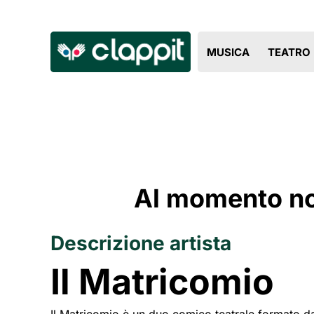
MUSICA
TEATRO
Al momento non
Descrizione artista
Il Matricomio
Il Matricomio è un duo comico teatrale formato dai