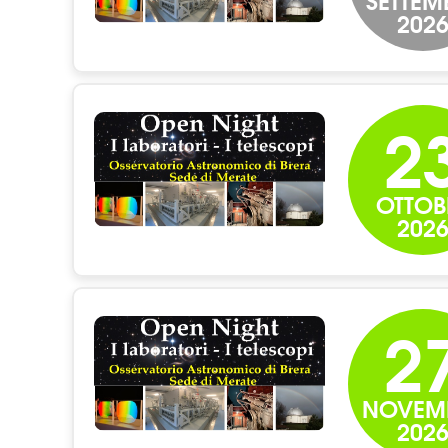
202
2
OTTOB
202
2
NOVEM
202