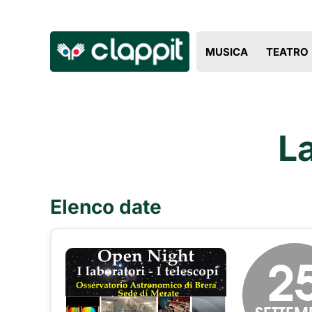
MUSICA
TEATRO
L
Elenco date
2
SETTEM