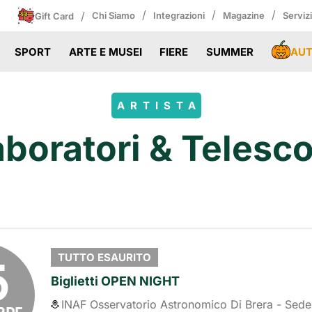
/
/
/
/
Chi Siamo
Integrazioni
Magazine
Serviz
Gift Card
AU
SPORT
ARTE E MUSEI
FIERE
SUMMER
ARTISTA
aboratori & Telesco
5
TUTTO ESAURITO
Biglietti OPEN NIGHT
INAF Osservatorio Astronomico Di Brera - Sede
BRE