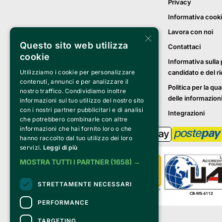
Privacy
Informativa cook
Lavora con noi
×
Questo sito web utilizza
Contattaci
cookie
Informativa sulla 
candidato e del r
Utilizziamo i cookie per personalizzare
contenuti, annunci e per analizzare il
Politica per la qua
nostro traffico. Condividiamo inoltre
delle informazion
informazioni sul tuo utilizzo del nostro sito
con i nostri partner pubblicitari e di analisi
Integrazioni
che potrebbero combinarle con altre
informazioni che hai fornito loro o che
hanno raccolto dal tuo utilizzo dei loro
servizi.
Leggi di più
MOSTRA TUTTI I PARTNER
(1658) →
STRETTAMENTE NECESSARI
PERFORMANCE
Clappit è un marchio di proprietà di:
TARGETING