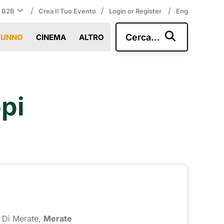
/
/
/
i B2B
Crea Il Tuo Evento
Login or Register
Eng
Cerca...
TUNNO
CINEMA
ALTRO
pi
 Di Merate,
Merate