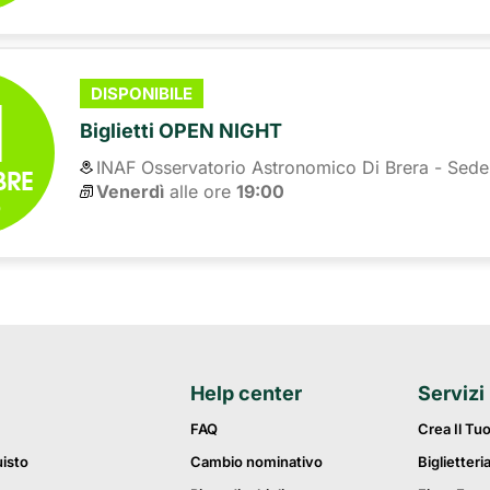
1
DISPONIBILE
Biglietti OPEN NIGHT
INAF Osservatorio Astronomico Di Brera - Sede
BRE
Venerdì
alle ore 
19:00
6
Help center
Servizi
FAQ
Crea Il Tu
uisto
Cambio nominativo
Biglietteri