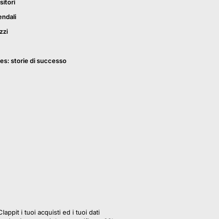
sitori
endali
zzi
es: storie di successo
lappit i tuoi acquisti ed i tuoi dati