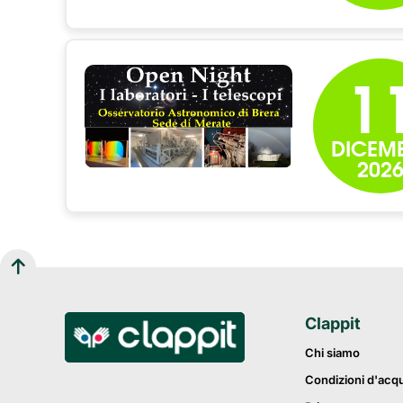
1
DICEM
202
Clappit
Chi siamo
Condizioni d'acq