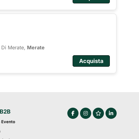
 Di Merate,
Merate
Acquista
 B2B
o Evento
a