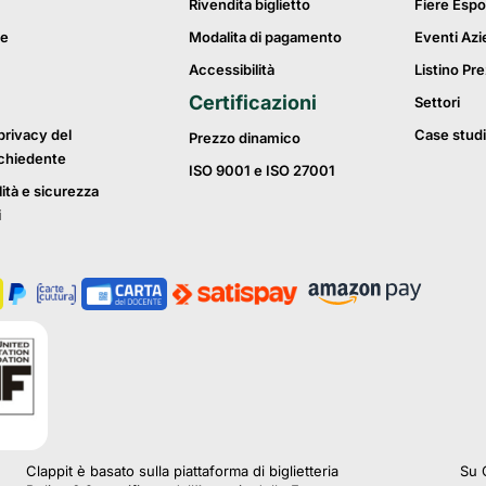
Rivendita biglietto
Fiere Espo
ie
Modalita di pagamento
Eventi Azi
Accessibilità
Listino Pre
Certificazioni
Settori
privacy del
Case studi
Prezzo dinamico
ichiedente
ISO 9001 e ISO 27001
lità e sicurezza
i
Clappit è basato sulla piattaforma di biglietteria
Su C