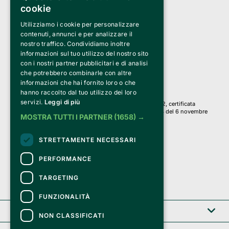
cookie
Utilizziamo i cookie per personalizzare
Clappit è un marchio di proprietà di:
Bemils Srl 
contenuti, annunci e per analizzare il
a Socio Unico
nostro traffico. Condividiamo inoltre
Via Fosse Ardeatine, 4 -20092 Cinisello Balsamo (MI)
informazioni sul tuo utilizzo del nostro sito
PI 05589050961
con i nostri partner pubblicitari e di analisi
Iscr. C.C.I.A.A. Milano R.E.A. 1833471
© 2010-2025 Bemils Srl - Tutti i diritti riservati
che potrebbero combinarle con altre
informazioni che hai fornito loro o che
Credits: 
hanno raccolto dal tuo utilizzo dei loro
servizi.
Leggi di più
Clappit è basato sulla piattaforma di biglietteria Belive 6.2, certificata
dall’Agenzia delle Entrate con protocollo n. 2025/445474 del 6 novembre
MOSTRA TUTTI I PARTNER
(1658) →
2025.
Su Clappit i tuoi acquisti ed i tuoi dati
STRETTAMENTE NECESSARI
sono sicuri e protetti da un certificato SSL
con crittografia a 128 bit.
PERFORMANCE
TARGETING
FUNZIONALITÀ
Clappit
NON CLASSIFICATI