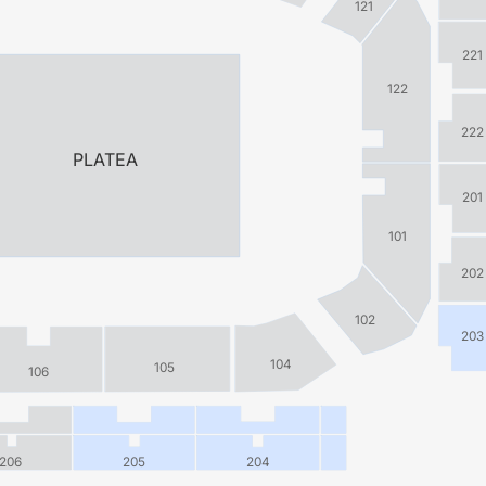
121
221
122
222
PLATEA
201
101
202
102
203
104
105
106
206
205
204