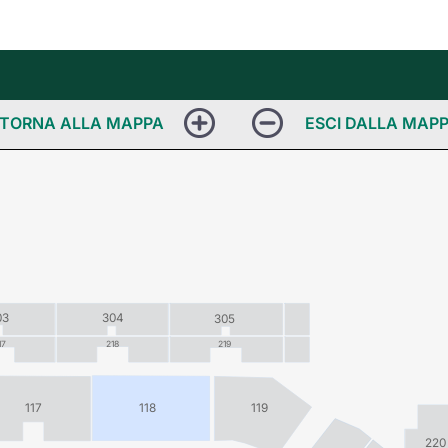
03
304
305
17
218
219
117
118
119
220