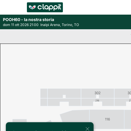
POOH60 - la nostra storia
dom 11 ott 2026 21:00
Inalpi Arena, Torino, TO
302
3
216
2
116
×