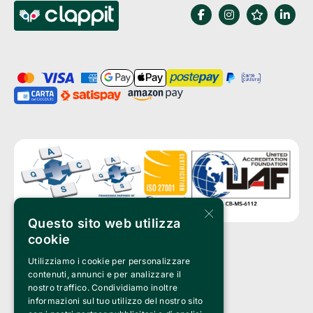
×
Questo sito web utilizza
cookie
Utilizziamo i cookie per personalizzare
Clappit è un marchio di proprietà di:
Bemils Srl 
contenuti, annunci e per analizzare il
a Socio Unico
nostro traffico. Condividiamo inoltre
Via Fosse Ardeatine, 4 -20092 Cinisello Balsamo (MI)
informazioni sul tuo utilizzo del nostro sito
PI 05589050961