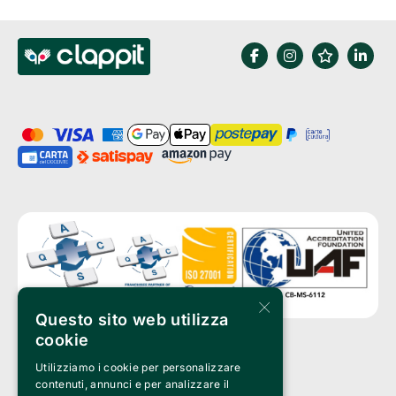
×
Questo sito web utilizza
cookie
Utilizziamo i cookie per personalizzare
Clappit è un marchio di proprietà di:
Bemils Srl 
contenuti, annunci e per analizzare il
a Socio Unico