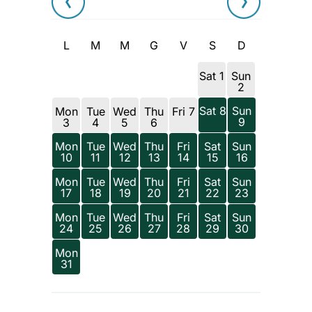
L
M
M
G
V
S
D
Sat 1
Sun
2
Sat 8
Sun
Mon
Tue
Wed
Thu
Fri 7
9
3
4
5
6
Mon
Tue
Wed
Thu
Fri
Sat
Sun
10
11
12
13
14
15
16
Mon
Tue
Wed
Thu
Fri
Sat
Sun
17
18
19
20
21
22
23
Mon
Tue
Wed
Thu
Fri
Sat
Sun
24
25
26
27
28
29
30
Mon
31