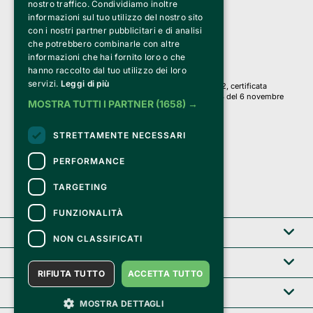
nostro traffico. Condividiamo inoltre
Via Fosse Ardeatine, 4 -20092 Cinisello Balsamo (MI)
informazioni sul tuo utilizzo del nostro sito
PI 05589050961
con i nostri partner pubblicitari e di analisi
Iscr. C.C.I.A.A. Milano R.E.A. 1833471
© 2010-2025 Bemils Srl - Tutti i diritti riservati
che potrebbero combinarle con altre
informazioni che hai fornito loro o che
Credits: 
hanno raccolto dal tuo utilizzo dei loro
servizi.
Leggi di più
Clappit è basato sulla piattaforma di biglietteria Belive 6.2, certificata
dall’Agenzia delle Entrate con protocollo n. 2025/445474 del 6 novembre
MOSTRA TUTTI I PARTNER
(1658) →
2025.
Su Clappit i tuoi acquisti ed i tuoi dati
STRETTAMENTE NECESSARI
sono sicuri e protetti da un certificato SSL
con crittografia a 128 bit.
PERFORMANCE
TARGETING
FUNZIONALITÀ
Clappit
NON CLASSIFICATI
Help center
RIFIUTA TUTTO
ACCETTA TUTTO
Servizi B2B
MOSTRA DETTAGLI