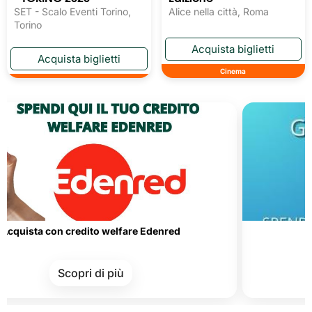
SET - Scalo Eventi Torino,
Alice nella città, Roma
Torino
Cinema
a con credito welfare Edenred
Carte d
Scopri di più