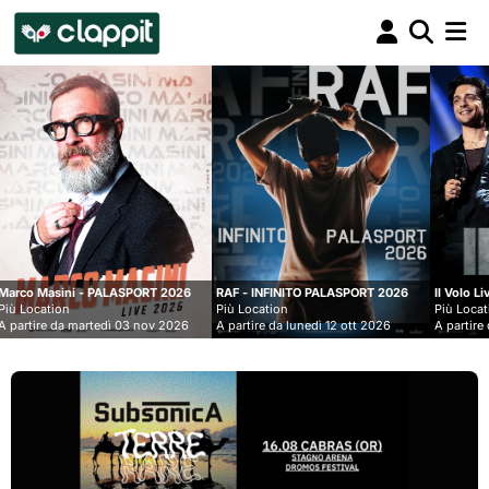
Clappit
biglietteria
ASPORT 2026
RAF - INFINITO PALASPORT 2026
Il Volo Live nei Palasport 202
Più Location
Più Location
 03 nov 2026
A partire da lunedì 12 ott 2026
A partire da lunedì 07 dic 202