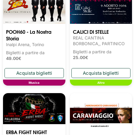
POOH60 - La Nostra
CALICI DI STELLE
Storia
REAL CANTINA
BORBONICA,, PARTINICO
Inalpi Arena, Torino
Biglietti a partire da
Biglietti a partire da
25.00€
49.00€
Musica
Altro
ERBA FIGHT NIGHT