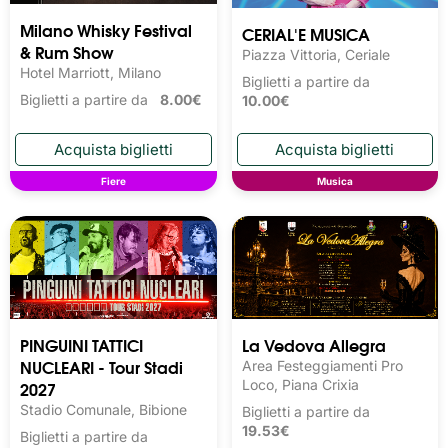
Milano Whisky Festival 
CERIAL'E MUSICA
& Rum Show
Piazza Vittoria, Ceriale
Hotel Marriott, Milano
Biglietti a partire da
Biglietti a partire da
8.00€
10.00€
Fiere
Musica
PINGUINI TATTICI
La Vedova Allegra
NUCLEARI - Tour Stadi
Area Festeggiamenti Pro
2027
Loco, Piana Crixia
Stadio Comunale, Bibione
Biglietti a partire da
19.53€
Biglietti a partire da