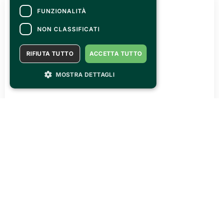
FUNZIONALITÀ
NON CLASSIFICATI
RIFIUTA TUTTO
ACCETTA TUTTO
MOSTRA DETTAGLI
VENERDÌ 31 LUGLIO 2026
OLTRECON ti aspetta il 26/27 settembre @ Centro
esposizioni Oltrexpo
LEGGI TUTTO