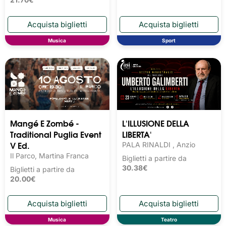
Musica
Sport
Mangé E Zombé -
L'ILLUSIONE DELLA
Traditional Puglia Event
LIBERTA'
V Ed.
PALA RINALDI , Anzio
Il Parco, Martina Franca
Biglietti a partire da
30.38€
Biglietti a partire da
20.00€
Musica
Teatro