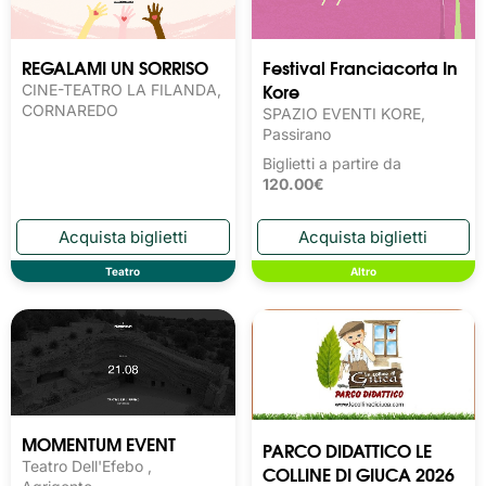
REGALAMI UN SORRISO
Festival Franciacorta In
Kore
CINE-TEATRO LA FILANDA,
CORNAREDO
SPAZIO EVENTI KORE,
Passirano
Biglietti a partire da
120.00€
Teatro
Altro
MOMENTUM EVENT
PARCO DIDATTICO LE
Teatro Dell'Efebo ,
COLLINE DI GIUCA 2026