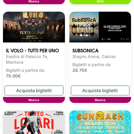
Musica
Altro
IL VOLO - TUTTI PER UNO
SUBSONICA
Esedra di Palazzo Te,
Stagno Arena, Cabras
Mantova
Biglietti a partire da
Biglietti a partire da
28.75€
75.00€
Musica
Musica