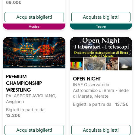
69.00€
Musica
Teatro
PREMIUM
OPEN NIGHT
CHAMPIONSHIP
INAF Osservatorio
WRESTLING
Astronomico di Brera - Sede
PALASPORT AVIGLIANO,
di Merate, Merate
Avigliano
Biglietti a partire da
13.15€
Biglietti a partire da
13.20€