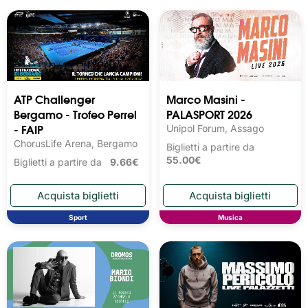
ATP Challenger
Marco Masini -
Bergamo - Trofeo Perrel
PALASPORT 2026
- FAIP
Unipol Forum, Assago
ChorusLife Arena, Bergamo
Biglietti a partire da
55.00€
Biglietti a partire da
9.66€
Sport
Musica