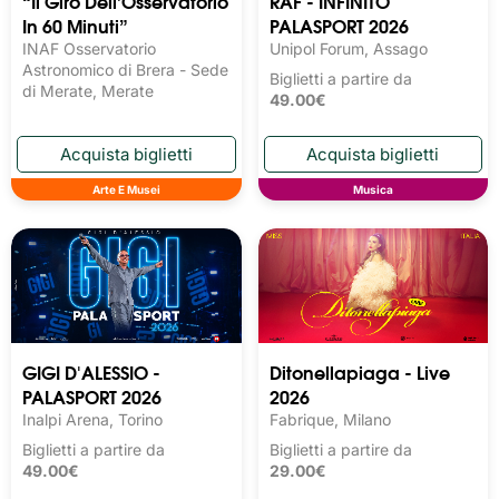
“Il Giro Dell’Osservatorio
RAF - INFINITO
In 60 Minuti”
PALASPORT 2026
INAF Osservatorio
Unipol Forum, Assago
Astronomico di Brera - Sede
Biglietti a partire da
di Merate, Merate
49.00€
Arte E Musei
Musica
GIGI D'ALESSIO -
Ditonellapiaga - Live
PALASPORT 2026
2026
Inalpi Arena, Torino
Fabrique, Milano
Biglietti a partire da
Biglietti a partire da
49.00€
29.00€