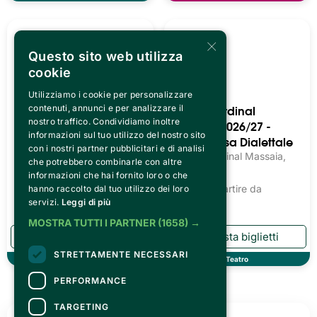
×
Questo sito web utilizza
cookie
Utilizziamo i cookie per personalizzare
Teatro Cardinal
Teatro Cardinal
contenuti, annunci e per analizzare il
nostro traffico. Condividiamo inoltre
Massaia 2026/27 -
Massaia 2026/27 -
informazioni sul tuo utilizzo del nostro sito
Teatro Prosa
Teatro Prosa Dialettale
con i nostri partner pubblicitari e di analisi
Teatro Cardinal Massaia,
Teatro Cardinal Massaia,
che potrebbero combinarle con altre
Torino
Torino
informazioni che hai fornito loro o che
Biglietti a partire da
11.20€
Biglietti a partire da
hanno raccolto dal tuo utilizzo dei loro
13.54€
servizi.
Leggi di più
MOSTRA TUTTI I PARTNER
(1658) →
STRETTAMENTE NECESSARI
Teatro
Teatro
PERFORMANCE
MAGAZINE
TARGETING