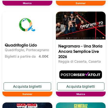
Musica
Summer
Quadrifoglio Lido
Negramaro - Una Storia
Quadrifoglio, Pontecagnano
Ancora Semplice Live
2026
Biglietti a partire da
4.00€
Reggia di Caserta, Caserta
Summer
Musica