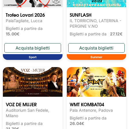
Trofeo Lovari 2026
SUNFLASH
PalaTagliate, Lucca
IL TORRICINO, LATERINA -
PERGINE V.NO
Biglietti a partire da
15.00€
Biglietti a partire da
27.12€
Sport
Summer
VOZ DE MUJER
WMT KOMBAT04
Auditorium San Fedele,
Pala Antenore, Padova
Milano
Biglietti a partire da
Biglietti a partire da
26.04€
21.70€