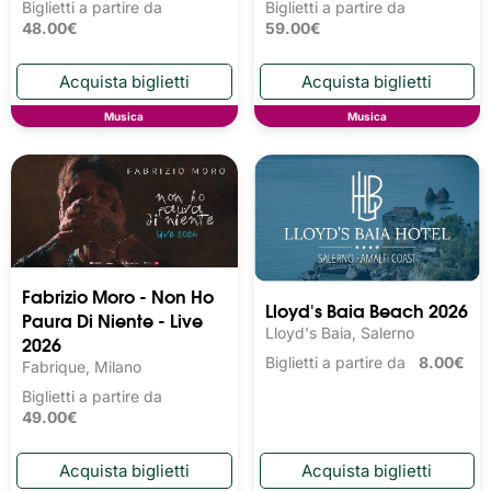
Biglietti a partire da
Biglietti a partire da
48.00€
59.00€
Musica
Musica
Fabrizio Moro - Non Ho
Lloyd's Baia Beach 2026
Paura Di Niente - Live
Lloyd's Baia, Salerno
2026
Biglietti a partire da
8.00€
Fabrique, Milano
Biglietti a partire da
49.00€