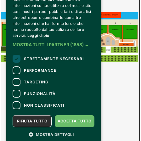
informazioni sul tuo utilizzo del nostro sito
con i nostri partner pubblicitari e di analisi
Le prenotazioni non sono in alcun caso rimborsabili
ATTENZIONE
Aggiungi l'ingresso bambino 3-12 anni
che potrebbero combinarle con altre
o utilizzabili su data diversa da quella acquistata
informazioni che hai fornito loro o che
INGRESSO
LETTINO
hanno raccolto dal tuo utilizzo dei loro
SETTORE A
SETTORE B
SETTORE C
SETTORE D
SETTORE E
SETTORE F
SETTORE G
SETTORE H
SETTORE I
SETTORE L
servizi.
Leggi di più
MOSTRA TUTTI I PARTNER
(1658) →
ACQUASCIVOLI
STRETTAMENTE NECESSARI
PERFORMANCE
TARGETING
FUNZIONALITÀ
NON CLASSIFICATI
RIFIUTA TUTTO
ACCETTA TUTTO
MOSTRA DETTAGLI