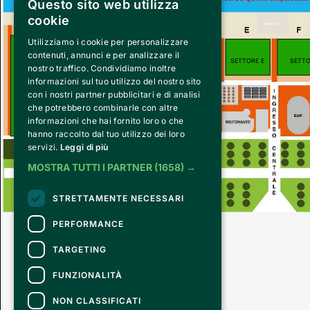
Questo sito web utilizza
cookie
INGRESSO
Utilizziamo i cookie per personalizzare
contenuti, annunci e per analizzare il
SETTORE A
SETTORE B
SETTORE C
SETTORE D
SETTORE E
SETTO
nostro traffico. Condividiamo inoltre
informazioni sul tuo utilizzo del nostro sito
con i nostri partner pubblicitari e di analisi
che potrebbero combinarle con altre
informazioni che hai fornito loro o che
ACQUASCIVOLI
hanno raccolto dal tuo utilizzo dei loro
servizi.
Leggi di più
MOSTRA TUTTI I PARTNER
(1658) →
STRETTAMENTE NECESSARI
PERFORMANCE
TARGETING
FUNZIONALITÀ
NON CLASSIFICATI