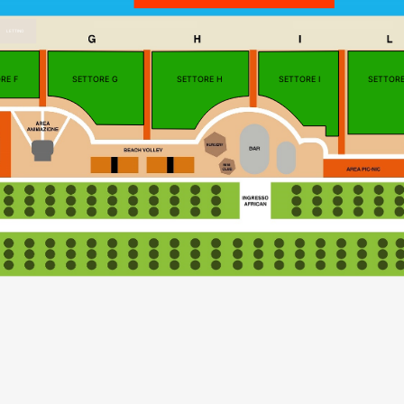
LETTINO
RE F
SETTORE G
SETTORE H
SETTORE I
SETTORE