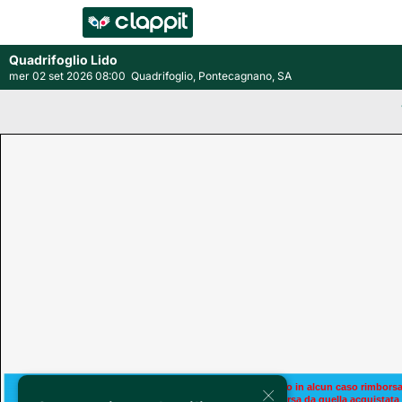
Quadrifoglio Lido
mer 02 set 2026 08:00
Quadrifoglio, Pontecagnano, SA
×
Le prenotazioni non sono in alcun caso rimborsa
ATTENZIONE
o utilizzabili su data diversa da quella acquistata