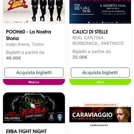
POOH60 - La Nostra
CALICI DI STELLE
Storia
REAL CANTINA
BORBONICA,, PARTINICO
Inalpi Arena, Torino
Biglietti a partire da
Biglietti a partire da
25.00€
49.00€
Musica
Altro
ERBA FIGHT NIGHT