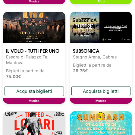
Musica
Altro
IL VOLO - TUTTI PER UNO
SUBSONICA
Esedra di Palazzo Te,
Stagno Arena, Cabras
Mantova
Biglietti a partire da
Biglietti a partire da
28.75€
75.00€
Musica
Musica