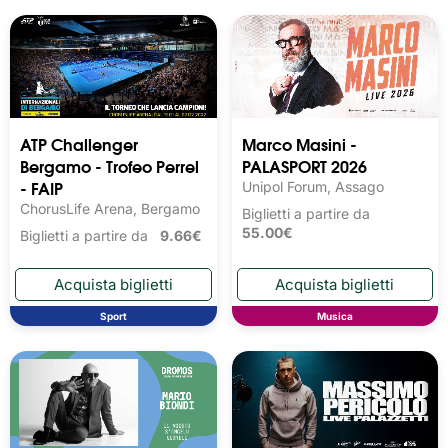
ATP Challenger
Marco Masini -
Bergamo - Trofeo Perrel
PALASPORT 2026
- FAIP
Unipol Forum, Assago
ChorusLife Arena, Bergamo
Biglietti a partire da
55.00€
Biglietti a partire da
9.66€
Sport
Musica