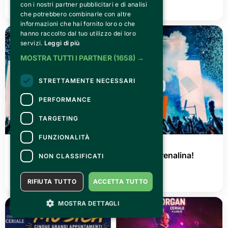
con i nostri partner pubblicitari e di analisi
LEGGI TUTTO
che potrebbero combinarle con altre
informazioni che hai fornito loro o che
hanno raccolto dal tuo utilizzo dei loro
servizi.
Leggi di più
MOSTRA TUTTI I PARTNER
(1658) →
STRETTAMENTE NECESSARI
PERFORMANCE
TARGETING
FUNZIONALITÀ
GIOVEDÌ 02 LUGLIO 2026
AGRISHOW 2026: tre giorni di pura adrenalina!
NON CLASSIFICATI
LEGGI TUTTO
RIFIUTA TUTTO
ACCETTA TUTTO
MOSTRA DETTAGLI