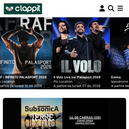
Clappit
biglietteria
T 2026
Il Volo Live nei Palasport 2026
Emma
Più Location
Ippodromo Snai - San Siro
2026
A partire da lunedì 07 dic 2026
A partire da mercoledì 09 set 2026