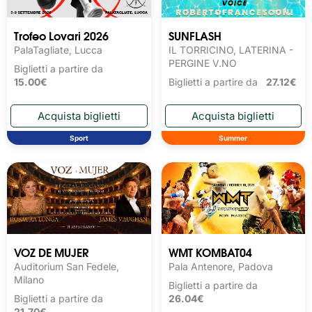
Trofeo Lovari 2026
SUNFLASH
PalaTagliate, Lucca
IL TORRICINO, LATERINA -
PERGINE V.NO
Biglietti a partire da
15.00€
Biglietti a partire da
27.12€
Sport
Summer
VOZ DE MUJER
WMT KOMBAT04
Auditorium San Fedele,
Pala Antenore, Padova
Milano
Biglietti a partire da
Biglietti a partire da
26.04€
21.70€