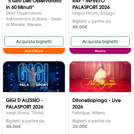
“Il Giro Dell’Osservatorio
RAF - INFINITO
In 60 Minuti”
PALASPORT 2026
INAF Osservatorio
Unipol Forum, Assago
Astronomico di Brera - Sede
Biglietti a partire da
di Merate, Merate
49.00€
Arte E Musei
Musica
GIGI D'ALESSIO -
Ditonellapiaga - Live
PALASPORT 2026
2026
Inalpi Arena, Torino
Fabrique, Milano
Biglietti a partire da
Biglietti a partire da
49.00€
29.00€