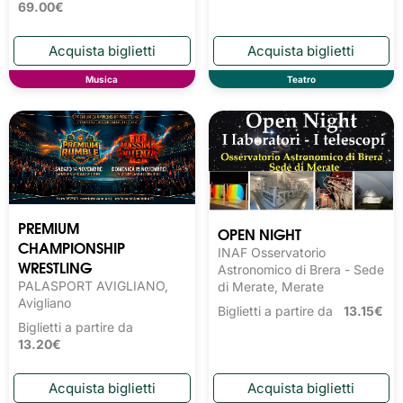
69.00€
Musica
Teatro
PREMIUM
OPEN NIGHT
CHAMPIONSHIP
INAF Osservatorio
WRESTLING
Astronomico di Brera - Sede
PALASPORT AVIGLIANO,
di Merate, Merate
Avigliano
Biglietti a partire da
13.15€
Biglietti a partire da
13.20€