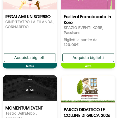
REGALAMI UN SORRISO
Festival Franciacorta In
Kore
CINE-TEATRO LA FILANDA,
CORNAREDO
SPAZIO EVENTI KORE,
Passirano
Biglietti a partire da
120.00€
Teatro
Altro
MOMENTUM EVENT
PARCO DIDATTICO LE
Teatro Dell'Efebo ,
COLLINE DI GIUCA 2026