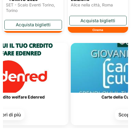
SET - Scalo Eventi Torino,
Alice nella città, Roma
Torino
Cinema
lfare Edenred
Carte della Cultura e del
iù
Scopri di più