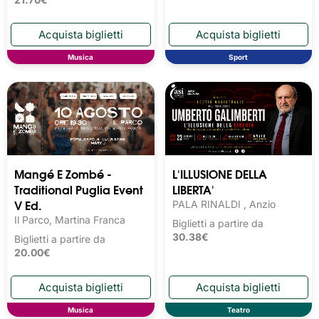
Musica
Sport
Mangé E Zombé -
L'ILLUSIONE DELLA
Traditional Puglia Event
LIBERTA'
V Ed.
PALA RINALDI , Anzio
Il Parco, Martina Franca
Biglietti a partire da
30.38€
Biglietti a partire da
20.00€
Musica
Teatro