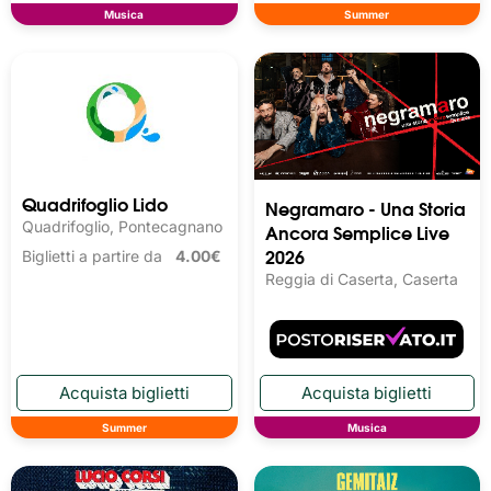
Musica
Summer
Quadrifoglio Lido
Negramaro - Una Storia
Quadrifoglio, Pontecagnano
Ancora Semplice Live
2026
Biglietti a partire da
4.00€
Reggia di Caserta, Caserta
Summer
Musica