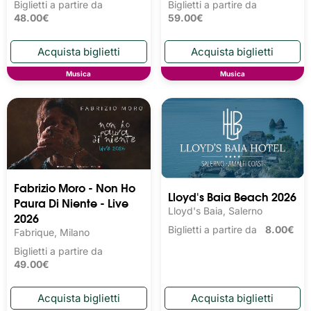
Biglietti a partire da
Biglietti a partire da
48.00€
59.00€
Musica
Musica
Fabrizio Moro - Non Ho
Lloyd's Baia Beach 2026
Paura Di Niente - Live
Lloyd's Baia, Salerno
2026
Biglietti a partire da
8.00€
Fabrique, Milano
Biglietti a partire da
49.00€