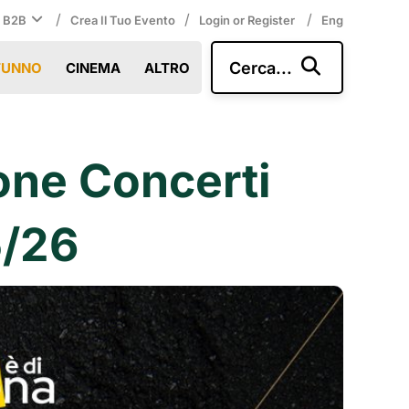
/
/
/
i B2B
Crea Il Tuo Evento
Login or Register
Eng
Cerca...
TUNNO
CINEMA
ALTRO
one Concerti
5/26