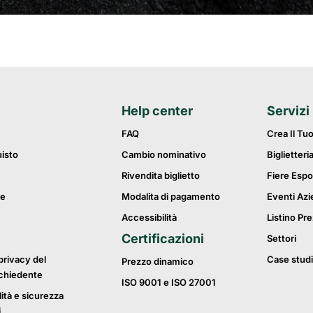
Help center
Servizi
FAQ
Crea Il Tu
uisto
Cambio nominativo
Biglietteri
Rivendita biglietto
Fiere Espo
ie
Modalita di pagamento
Eventi Azi
Accessibilità
Listino Pre
Certificazioni
Settori
privacy del
Case studi
Prezzo dinamico
ichiedente
ISO 9001 e ISO 27001
lità e sicurezza
i