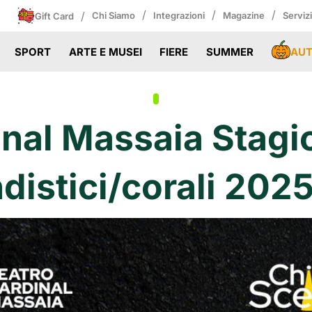
/
/
/
/
Chi Siamo
Integrazioni
Magazine
Serviz
Gift Card
AU
SPORT
ARTE E MUSEI
FIERE
SUMMER
inal Massaia Stagi
distici/corali 202