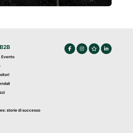
 B2B
o Evento
a
sitori
endali
zzi
es: storie di successo