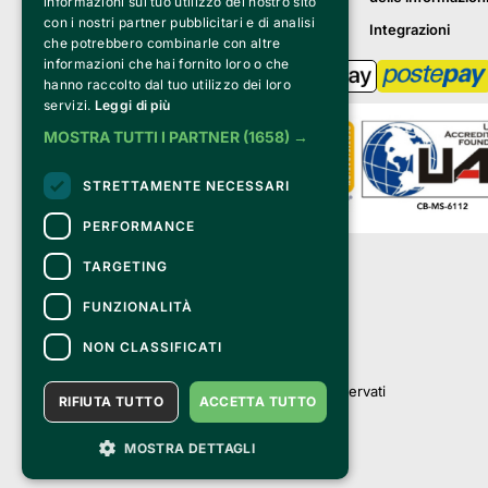
informazioni sul tuo utilizzo del nostro sito
con i nostri partner pubblicitari e di analisi
Integrazioni
che potrebbero combinarle con altre
informazioni che hai fornito loro o che
hanno raccolto dal tuo utilizzo dei loro
servizi.
Leggi di più
MOSTRA TUTTI I PARTNER
(1658) →
STRETTAMENTE NECESSARI
PERFORMANCE
Clappit è un marchio di proprietà di:
TARGETING
Bemils Srl 
a Socio Unico
FUNZIONALITÀ
Via Fosse Ardeatine, 4 -20092 Cinisello 
Balsamo (MI)
NON CLASSIFICATI
PI 05589050961
Iscr. C.C.I.A.A. Milano R.E.A. 1833471
© 2010-2025 Bemils Srl - Tutti i diritti riservati
RIFIUTA TUTTO
ACCETTA TUTTO
Credits: 
MOSTRA DETTAGLI