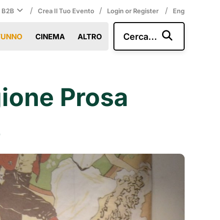
/
/
/
i B2B
Crea Il Tuo Evento
Login or Register
Eng
Cerca...
TUNNO
CINEMA
ALTRO
gione Prosa
6