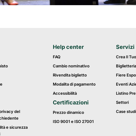
Help center
Servizi
FAQ
Crea Il Tu
uisto
Cambio nominativo
Biglietteri
Rivendita biglietto
Fiere Espo
ie
Modalita di pagamento
Eventi Azi
Accessibilità
Listino Pre
Certificazioni
Settori
privacy del
Case studi
Prezzo dinamico
ichiedente
ISO 9001 e ISO 27001
lità e sicurezza
i