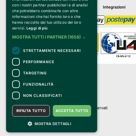
con i nostri partner pubblicitari e di analisi
Integrazioni
che potrebbero combinarle con altre
informazioni che hai fornito loro o che
hanno raccolto dal tuo utilizzo dei loro
servizi.
Leggi di più
MOSTRA TUTTI I PARTNER
(1658) →
STRETTAMENTE NECESSARI
PERFORMANCE
Clappit è un marchio di proprietà di:
TARGETING
Bemils Srl 
a Socio Unico
FUNZIONALITÀ
Via Fosse Ardeatine, 4 -20092 Cinisello 
Balsamo (MI)
NON CLASSIFICATI
PI 05589050961
Iscr. C.C.I.A.A. Milano R.E.A. 1833471
© 2010-2025 Bemils Srl - Tutti i diritti riservati
RIFIUTA TUTTO
ACCETTA TUTTO
Credits: 
MOSTRA DETTAGLI