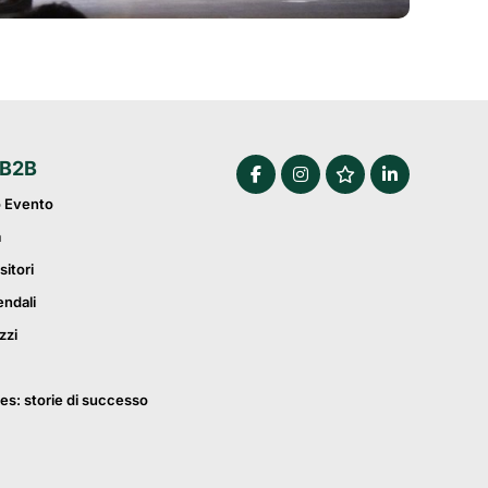
 B2B
o Evento
a
sitori
endali
zzi
es: storie di successo