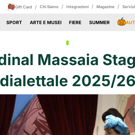
/
/
/
/
Chi Siamo
Integrazioni
Magazine
Serviz
Gift Card
AU
SPORT
ARTE E MUSEI
FIERE
SUMMER
dinal Massaia Sta
dialettale 2025/2