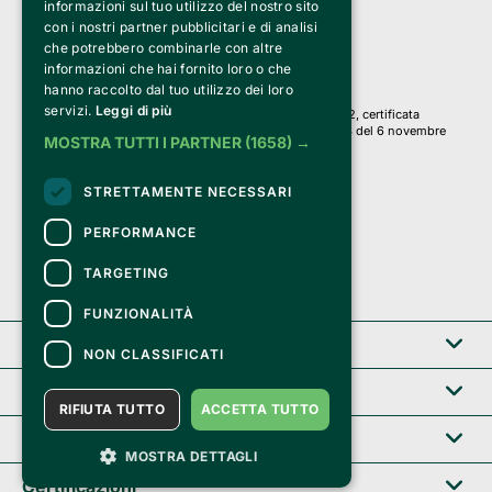
informazioni sul tuo utilizzo del nostro sito
PI 05589050961
con i nostri partner pubblicitari e di analisi
Iscr. C.C.I.A.A. Milano R.E.A. 1833471
© 2010-2025 Bemils Srl - Tutti i diritti riservati
che potrebbero combinarle con altre
informazioni che hai fornito loro o che
Credits: 
hanno raccolto dal tuo utilizzo dei loro
servizi.
Leggi di più
Clappit è basato sulla piattaforma di biglietteria Belive 6.2, certificata
dall’Agenzia delle Entrate con protocollo n. 2025/445474 del 6 novembre
MOSTRA TUTTI I PARTNER
(1658) →
2025.
Su Clappit i tuoi acquisti ed i tuoi dati
STRETTAMENTE NECESSARI
sono sicuri e protetti da un certificato SSL
con crittografia a 128 bit.
PERFORMANCE
TARGETING
FUNZIONALITÀ
Clappit
NON CLASSIFICATI
Help center
RIFIUTA TUTTO
ACCETTA TUTTO
Servizi B2B
MOSTRA DETTAGLI
Certificazioni