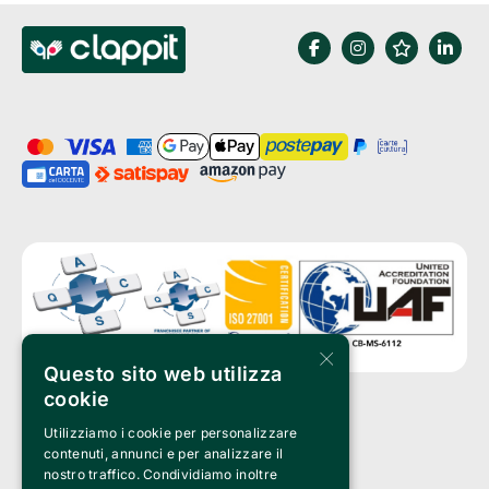
×
Questo sito web utilizza
cookie
Utilizziamo i cookie per personalizzare
Clappit è un marchio di proprietà di:
Bemils Srl 
contenuti, annunci e per analizzare il
a Socio Unico
nostro traffico. Condividiamo inoltre
Via Fosse Ardeatine, 4 -20092 Cinisello Balsamo (MI)