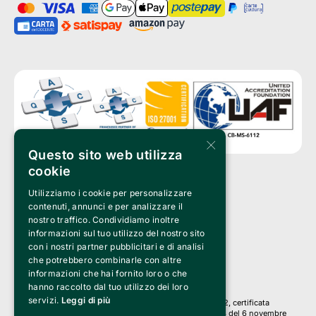
×
Questo sito web utilizza
cookie
Utilizziamo i cookie per personalizzare
Clappit è un marchio di proprietà di:
Bemils Srl 
contenuti, annunci e per analizzare il
a Socio Unico
nostro traffico. Condividiamo inoltre
Via Fosse Ardeatine, 4 -20092 Cinisello Balsamo (MI)
informazioni sul tuo utilizzo del nostro sito
PI 05589050961
con i nostri partner pubblicitari e di analisi
Iscr. C.C.I.A.A. Milano R.E.A. 1833471
© 2010-2025 Bemils Srl - Tutti i diritti riservati
che potrebbero combinarle con altre
informazioni che hai fornito loro o che
Credits: 
hanno raccolto dal tuo utilizzo dei loro
servizi.
Leggi di più
Clappit è basato sulla piattaforma di biglietteria Belive 6.2, certificata
dall’Agenzia delle Entrate con protocollo n. 2025/445474 del 6 novembre