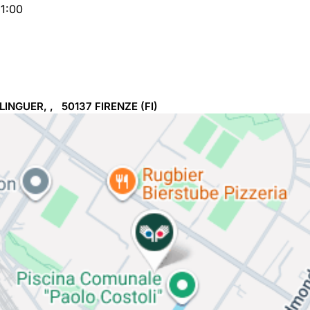
21:00
INGUER, , 50137
FIRENZE
(FI)