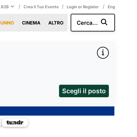
/
/
/
i B2B
Crea Il Tuo Evento
Login or Register
Eng
Cerca...
TUNNO
CINEMA
ALTRO
Scegli il posto