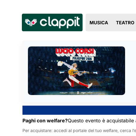
MUSICA
TEATRO
Paghi con welfare?
Questo evento è acquistabile 
Per acquistare: accedi al portale del tuo welfare, cerca l’e