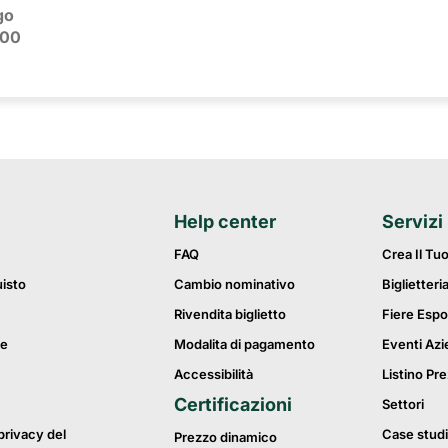
go
:00
Help center
Servizi
FAQ
Crea Il Tu
uisto
Cambio nominativo
Biglietteri
Rivendita biglietto
Fiere Espo
ie
Modalita di pagamento
Eventi Azi
Accessibilità
Listino Pre
Certificazioni
Settori
privacy del
Case studi
Prezzo dinamico