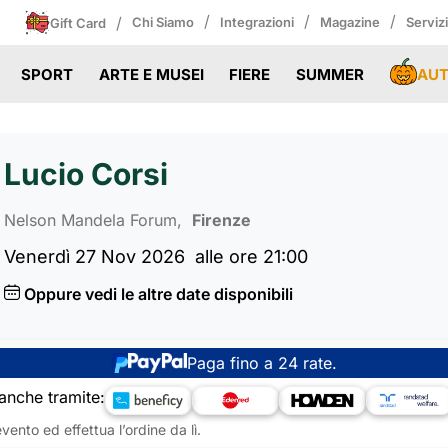
/
/
/
/
Chi Siamo
Integrazioni
Magazine
Serviz
Gift Card
AU
SPORT
ARTE E MUSEI
FIERE
SUMMER
Lucio Corsi
Nelson Mandela Forum,
Firenze
Venerdì 27 Nov 2026
alle ore 21:00
Oppure vedi le altre date disponibili
Paga fino a 24 rate.
anche tramite:
vento ed effettua l’ordine da lì.