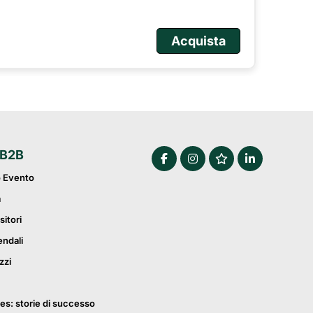
Acquista
 B2B
o Evento
a
sitori
endali
zzi
es: storie di successo