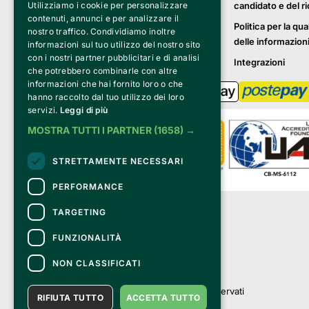
candidato e del r
Utilizziamo i cookie per personalizzare
contenuti, annunci e per analizzare il
Politica per la qua
nostro traffico. Condividiamo inoltre
delle informazion
informazioni sul tuo utilizzo del nostro sito
con i nostri partner pubblicitari e di analisi
Integrazioni
che potrebbero combinarle con altre
informazioni che hai fornito loro o che
hanno raccolto dal tuo utilizzo dei loro
servizi.
Leggi di più
MOSTRA TUTTI I PARTNER
(1658) →
STRETTAMENTE NECESSARI
PERFORMANCE
Clappit è un marchio di proprietà di:
TARGETING
Bemils Srl 
a Socio Unico
FUNZIONALITÀ
Via Fosse Ardeatine, 4 -20092 Cinisello 
Balsamo (MI)
NON CLASSIFICATI
PI 05589050961
Iscr. C.C.I.A.A. Milano R.E.A. 1833471
© 2010-2025 Bemils Srl - Tutti i diritti riservati
RIFIUTA TUTTO
ACCETTA TUTTO