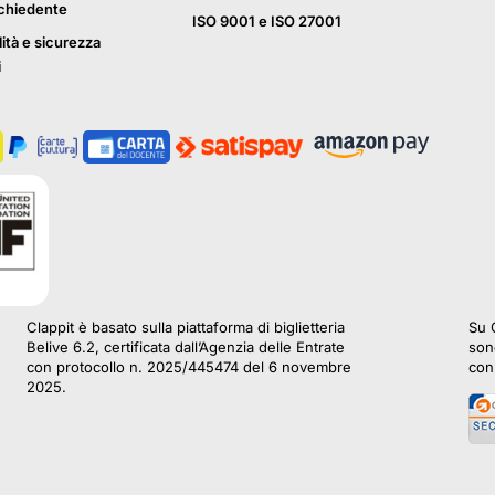
ichiedente
ISO 9001 e ISO 27001
lità e sicurezza
i
Clappit è basato sulla piattaforma di biglietteria
Su C
Belive 6.2, certificata dall’Agenzia delle Entrate
sono
con protocollo n. 2025/445474 del 6 novembre
con 
2025.