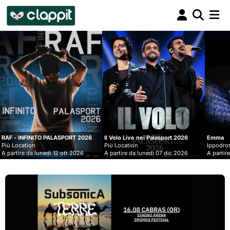
Clappit
biglietteria
ASPORT 2026
Il Volo Live nei Palasport 2026
Emma
Più Location
Ippodromo Snai - San Siro
2 ott 2026
A partire da lunedì 07 dic 2026
A partire da mercoledì 09 set