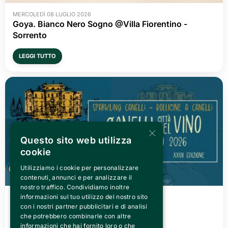
MERCOLEDÌ 08 LUGLIO 2026
Goya. Bianco Nero Sogno @Villa Fiorentino -
Sorrento
LEGGI TUTTO
×
Questo sito web utilizza
cookie
Utilizziamo i cookie per personalizzare
contenuti, annunci e per analizzare il
nostro traffico. Condividiamo inoltre
informazioni sul tuo utilizzo del nostro sito
VENERDÌ 03 LUGLIO 2026
Canelli città del Vino 2026
con i nostri partner pubblicitari e di analisi
che potrebbero combinarle con altre
informazioni che hai fornito loro o che
LEGGI TUTTO