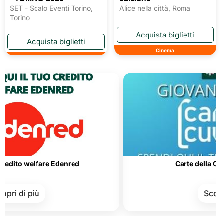
SET - Scalo Eventi Torino,
Alice nella città, Roma
Torino
Cinema
welfare Edenred
Carte della Cultura e d
più
Scopri di pi