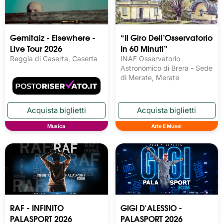
Gemitaiz - Elsewhere -
“Il Giro Dell’Osservatorio
Live Tour 2026
In 60 Minuti”
Reggia di Caserta, Caserta
INAF Osservatorio
Astronomico di Brera - Sede
di Merate, Merate
Musica
Arte E Musei
RAF - INFINITO
GIGI D'ALESSIO -
PALASPORT 2026
PALASPORT 2026