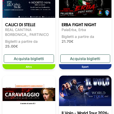
CALICI DI STELLE
ERBA FIGHT NIGHT
REAL CANTINA
PalaErba, Erba
BORBONICA,, PARTINICO
Biglietti a partire da
Biglietti a partire da
21.70€
25.00€
Altro
Sport
Il Volo - World Tour 2026-