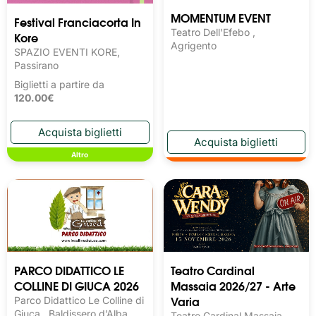
MOMENTUM EVENT
Festival Franciacorta In
Teatro Dell'Efebo ,
Kore
Agrigento
SPAZIO EVENTI KORE,
Passirano
Biglietti a partire da
120.00€
Altro
PARCO DIDATTICO LE
Teatro Cardinal
COLLINE DI GIUCA 2026
Massaia 2026/27 - Arte
Varia
Parco Didattico Le Colline di
Giuca , Baldissero d’Alba
Teatro Cardinal Massaia,