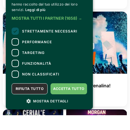
hanno raccolto dal tuo utilizzo dei loro
servizi.
Leggi di più
MOSTRA TUTTI I PARTNER
(1658) →
STRETTAMENTE NECESSARI
PERFORMANCE
TARGETING
FUNZIONALITÀ
NON CLASSIFICATI
GIOVEDÌ 02 LUGLIO 2026
AGRISHOW 2026: tre giorni di pura adrenalina!
RIFIUTA TUTTO
ACCETTA TUTTO
LEGGI TUTTO
MOSTRA DETTAGLI