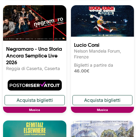
Lucio Corsi
Negramaro - Una Storia
Nelson Mandela Forum,
Ancora Semplice Live
Firenze
2026
Biglietti a partire da
Reggia di Caserta, Caserta
46.00€
Musica
Musica