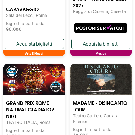
2027
CARAVAGGIO
Reggia di Caserta, Caserta
Sala dei Lecci, Roma
Biglietti a partire da
90.00€
Arte E Musei
Musica
GRAND PRIX ROME
MADAME - DISINCANTO
NATURAL GLADIATOR
TOUR
NBFI
Teatro Cartiere Carrara,
Firenze
TEATRO ITALIA, Roma
Biglietti a partire da
Biglietti a partire da