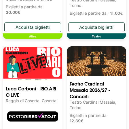
Torino
Biglietti a partire da
30.00€
Biglietti a partire da
11.00€
Altro
Teatro
Teatro Cardinal
Luca Carboni - RIO ARI
Massaia 2026/27 -
O LIVE
Concerti
Reggia di Caserta, Caserta
Teatro Cardinal Massaia,
Torino
Biglietti a partire da
12.69€