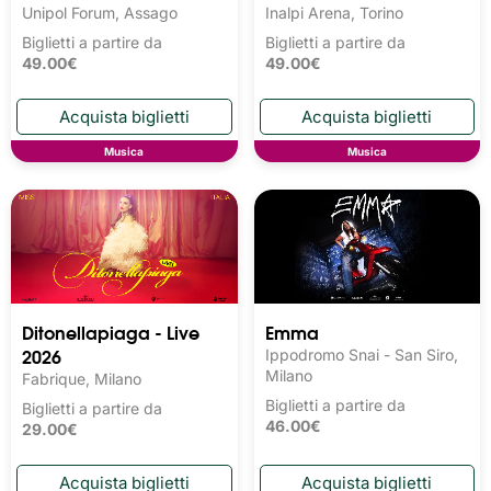
Unipol Forum, Assago
Inalpi Arena, Torino
Biglietti a partire da
Biglietti a partire da
49.00€
49.00€
Musica
Musica
Ditonellapiaga - Live
Emma
2026
Ippodromo Snai - San Siro,
Milano
Fabrique, Milano
Biglietti a partire da
Biglietti a partire da
46.00€
29.00€