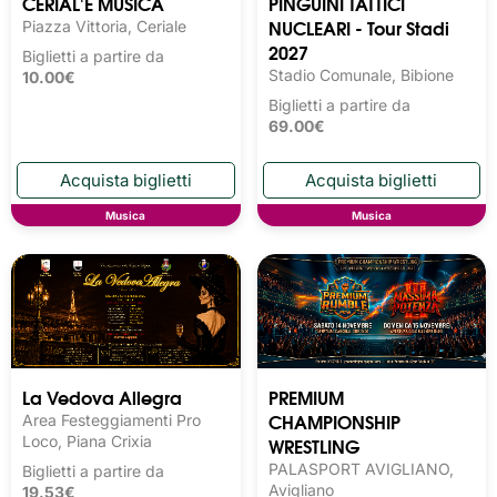
CERIAL'E MUSICA
PINGUINI TATTICI
NUCLEARI - Tour Stadi
Piazza Vittoria, Ceriale
2027
Biglietti a partire da
Stadio Comunale, Bibione
10.00€
Biglietti a partire da
69.00€
Musica
Musica
La Vedova Allegra
PREMIUM
CHAMPIONSHIP
Area Festeggiamenti Pro
Loco, Piana Crixia
WRESTLING
PALASPORT AVIGLIANO,
Biglietti a partire da
Avigliano
19.53€