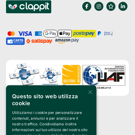
×
Questo sito web utilizza
cookie
Utilizziamo i cookie per personalizzare
Clappit è un marchio di proprietà di:
Bemils Srl 
contenuti, annunci e per analizzare il
a Socio Unico
nostro traffico. Condividiamo inoltre
Via Fosse Ardeatine, 4 -20092 Cinisello Balsamo (MI)
informazioni sul tuo utilizzo del nostro sito
PI 05589050961