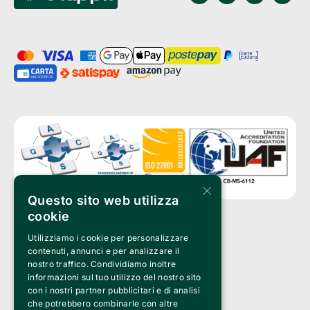
×
Questo sito web utilizza
cookie
Utilizziamo i cookie per personalizzare
Clappit è un marchio di proprietà di:
Bemils Srl 
contenuti, annunci e per analizzare il
a Socio Unico
nostro traffico. Condividiamo inoltre
Via Fosse Ardeatine, 4 -20092 Cinisello Balsamo (MI)
informazioni sul tuo utilizzo del nostro sito
PI 05589050961
con i nostri partner pubblicitari e di analisi
Iscr. C.C.I.A.A. Milano R.E.A. 1833471
© 2010-2025 Bemils Srl - Tutti i diritti riservati
che potrebbero combinarle con altre