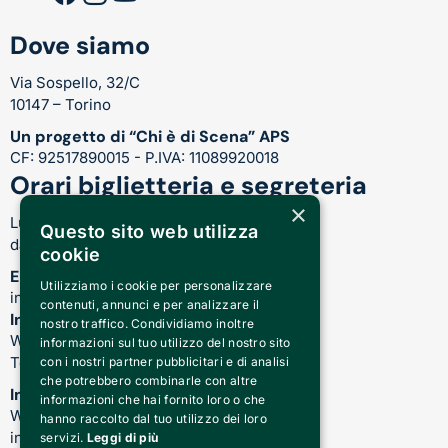
Dove siamo
Via Sospello, 32/C
10147 – Torino
Un progetto di “Chi è di Scena” APS
CF: 92517890015 - P.IVA: 11089920018
Orari biglietteria e segreteria
×
Lunedì-Venerdì:
Questo sito web utilizza
dalle 17.00 alle 21.00
cookie
Email
Utilizziamo i cookie per personalizzare
info@teatrocardinalmassaia.com
contenuti, annunci e per analizzare il
Informazioni su spettacoli e teatro
nostro traffico. Condividiamo inoltre
WhatsApp: 344 410 4477
informazioni sul tuo utilizzo del nostro sito
Telefono: 011 221 6128
con i nostri partner pubblicitari e di analisi
che potrebbero combinarle con altre
Informazioni sui nostri corsi
informazioni che hai fornito loro o che
WhatsApp: 392 150 5130 -
hanno raccolto dal tuo utilizzo dei loro
info@chiediscena.torino.it
servizi.
Leggi di più