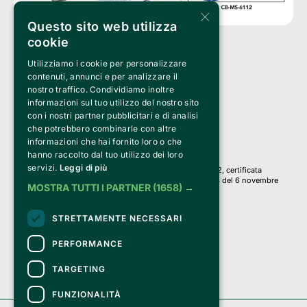
×
Questo sito web utilizza
cookie
Utilizziamo i cookie per personalizzare
Clappit è un marchio di proprietà di:
Bemils Srl 
contenuti, annunci e per analizzare il
a Socio Unico
nostro traffico. Condividiamo inoltre
Via Fosse Ardeatine, 4 -20092 Cinisello Balsamo (MI)
informazioni sul tuo utilizzo del nostro sito
PI 05589050961
con i nostri partner pubblicitari e di analisi
Iscr. C.C.I.A.A. Milano R.E.A. 1833471
© 2010-2025 Bemils Srl - Tutti i diritti riservati
che potrebbero combinarle con altre
informazioni che hai fornito loro o che
Credits: 
hanno raccolto dal tuo utilizzo dei loro
servizi.
Leggi di più
Clappit è basato sulla piattaforma di biglietteria Belive 6.2, certificata
dall’Agenzia delle Entrate con protocollo n. 2025/445474 del 6 novembre
MOSTRA TUTTI I PARTNER
(1658) →
2025.
Su Clappit i tuoi acquisti ed i tuoi dati
STRETTAMENTE NECESSARI
sono sicuri e protetti da un certificato SSL
con crittografia a 128 bit.
PERFORMANCE
TARGETING
FUNZIONALITÀ