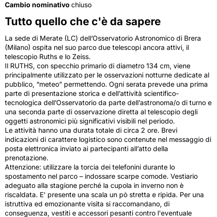
Cambio nominativo
chiuso
Tutto quello che c'è da sapere
La sede di Merate (LC) dell’Osservatorio Astronomico di Brera
(Milano) ospita nel suo parco due telescopi ancora attivi, il
telescopio Ruths e lo Zeiss.
Il RUTHS, con specchio primario di diametro 134 cm, viene
principalmente utilizzato per le osservazioni notturne dedicate al
pubblico, “meteo” permettendo. Ogni serata prevede una prima
parte di presentazione storica e dell’attività scientifico-
tecnologica dell’Osservatorio da parte dell’astronoma/o di turno e
una seconda parte di osservazione diretta al telescopio degli
oggetti astronomici più significativi visibili nel periodo.
Le attività hanno una durata totale di circa 2 ore. Brevi
indicazioni di carattere logistico sono contenute nel messaggio di
posta elettronica inviato ai partecipanti all’atto della
prenotazione.
Attenzione: utilizzare la torcia dei telefonini durante lo
spostamento nel parco – indossare scarpe comode. Vestiario
adeguato alla stagione perché la cupola in inverno non è
riscaldata. E' presente una scala un pò stretta e ripida. Per una
istruttiva ed emozionante visita si raccomandano, di
conseguenza, vestiti e accessori pesanti contro l'eventuale