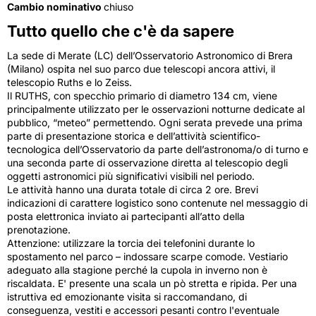
Cambio nominativo
chiuso
Tutto quello che c'è da sapere
La sede di Merate (LC) dell’Osservatorio Astronomico di Brera
(Milano) ospita nel suo parco due telescopi ancora attivi, il
telescopio Ruths e lo Zeiss.
Il RUTHS, con specchio primario di diametro 134 cm, viene
principalmente utilizzato per le osservazioni notturne dedicate al
pubblico, “meteo” permettendo. Ogni serata prevede una prima
parte di presentazione storica e dell’attività scientifico-
tecnologica dell’Osservatorio da parte dell’astronoma/o di turno e
una seconda parte di osservazione diretta al telescopio degli
oggetti astronomici più significativi visibili nel periodo.
Le attività hanno una durata totale di circa 2 ore. Brevi
indicazioni di carattere logistico sono contenute nel messaggio di
posta elettronica inviato ai partecipanti all’atto della
prenotazione.
Attenzione: utilizzare la torcia dei telefonini durante lo
spostamento nel parco – indossare scarpe comode. Vestiario
adeguato alla stagione perché la cupola in inverno non è
riscaldata. E' presente una scala un pò stretta e ripida. Per una
istruttiva ed emozionante visita si raccomandano, di
conseguenza, vestiti e accessori pesanti contro l'eventuale