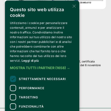
×
Questo sito web utilizza
cookie
Utilizziamo i cookie per personalizzare
Clappit è un marchio di proprietà di:
Bemils Srl 
contenuti, annunci e per analizzare il
a Socio Unico
nostro traffico. Condividiamo inoltre
Via Fosse Ardeatine, 4 -20092 Cinisello Balsamo (MI)
informazioni sul tuo utilizzo del nostro sito
PI 05589050961
con i nostri partner pubblicitari e di analisi
Iscr. C.C.I.A.A. Milano R.E.A. 1833471
© 2010-2025 Bemils Srl - Tutti i diritti riservati
che potrebbero combinarle con altre
informazioni che hai fornito loro o che
Credits: 
hanno raccolto dal tuo utilizzo dei loro
servizi.
Leggi di più
Clappit è basato sulla piattaforma di biglietteria Belive 6.2, certificata
dall’Agenzia delle Entrate con protocollo n. 2025/445474 del 6 novembre
MOSTRA TUTTI I PARTNER
(1658) →
2025.
Su Clappit i tuoi acquisti ed i tuoi dati
STRETTAMENTE NECESSARI
sono sicuri e protetti da un certificato SSL
con crittografia a 128 bit.
PERFORMANCE
TARGETING
FUNZIONALITÀ