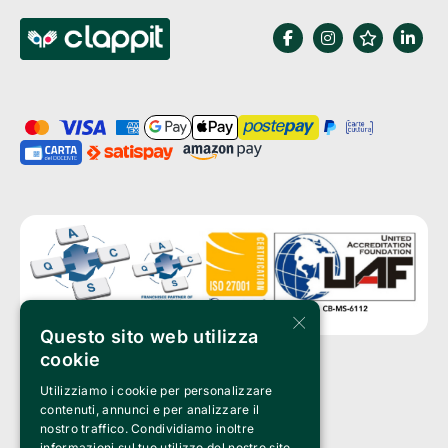
×
Questo sito web utilizza
cookie
Utilizziamo i cookie per personalizzare
Clappit è un marchio di proprietà di:
Bemils Srl 
contenuti, annunci e per analizzare il
a Socio Unico
nostro traffico. Condividiamo inoltre
Via Fosse Ardeatine, 4 -20092 Cinisello Balsamo (MI)
informazioni sul tuo utilizzo del nostro sito