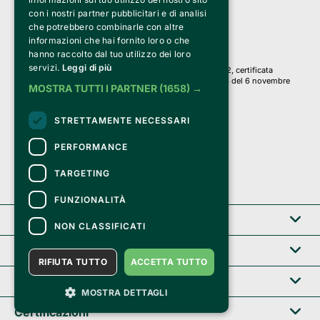
PI 05589050961
con i nostri partner pubblicitari e di analisi
Iscr. C.C.I.A.A. Milano R.E.A. 1833471
© 2010-2025 Bemils Srl - Tutti i diritti riservati
che potrebbero combinarle con altre
informazioni che hai fornito loro o che
Credits: 
hanno raccolto dal tuo utilizzo dei loro
servizi.
Leggi di più
Clappit è basato sulla piattaforma di biglietteria Belive 6.2, certificata
dall’Agenzia delle Entrate con protocollo n. 2025/445474 del 6 novembre
MOSTRA TUTTI I PARTNER
(1658) →
2025.
Su Clappit i tuoi acquisti ed i tuoi dati
STRETTAMENTE NECESSARI
sono sicuri e protetti da un certificato SSL
con crittografia a 128 bit.
PERFORMANCE
TARGETING
FUNZIONALITÀ
Clappit
NON CLASSIFICATI
Help center
RIFIUTA TUTTO
ACCETTA TUTTO
Servizi B2B
MOSTRA DETTAGLI
Certificazioni