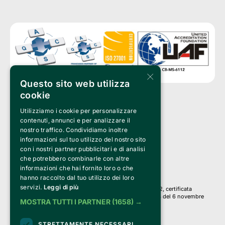
×
Questo sito web utilizza
cookie
Utilizziamo i cookie per personalizzare
Clappit è un marchio di proprietà di:
Bemils Srl 
contenuti, annunci e per analizzare il
a Socio Unico
nostro traffico. Condividiamo inoltre
Via Fosse Ardeatine, 4 -20092 Cinisello Balsamo (MI)
informazioni sul tuo utilizzo del nostro sito
PI 05589050961
con i nostri partner pubblicitari e di analisi
Iscr. C.C.I.A.A. Milano R.E.A. 1833471
© 2010-2025 Bemils Srl - Tutti i diritti riservati
che potrebbero combinarle con altre
informazioni che hai fornito loro o che
Credits: 
hanno raccolto dal tuo utilizzo dei loro
servizi.
Leggi di più
Clappit è basato sulla piattaforma di biglietteria Belive 6.2, certificata
dall’Agenzia delle Entrate con protocollo n. 2025/445474 del 6 novembre
MOSTRA TUTTI I PARTNER
(1658) →
2025.
Su Clappit i tuoi acquisti ed i tuoi dati
STRETTAMENTE NECESSARI
sono sicuri e protetti da un certificato SSL