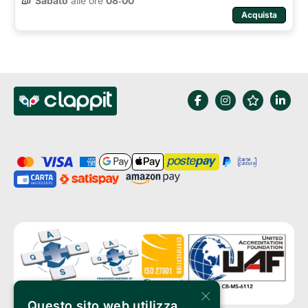
Sabato
alle ore 
08:00
Acquista
×
Questo sito web utilizza