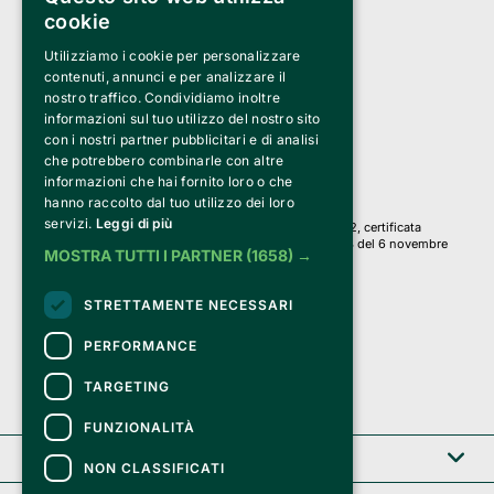
cookie
Utilizziamo i cookie per personalizzare
Clappit è un marchio di proprietà di:
Bemils Srl 
contenuti, annunci e per analizzare il
a Socio Unico
nostro traffico. Condividiamo inoltre
Via Fosse Ardeatine, 4 -20092 Cinisello Balsamo (MI)
informazioni sul tuo utilizzo del nostro sito
PI 05589050961
con i nostri partner pubblicitari e di analisi
Iscr. C.C.I.A.A. Milano R.E.A. 1833471
© 2010-2025 Bemils Srl - Tutti i diritti riservati
che potrebbero combinarle con altre
informazioni che hai fornito loro o che
Credits: 
hanno raccolto dal tuo utilizzo dei loro
servizi.
Leggi di più
Clappit è basato sulla piattaforma di biglietteria Belive 6.2, certificata
dall’Agenzia delle Entrate con protocollo n. 2025/445474 del 6 novembre
MOSTRA TUTTI I PARTNER
(1658) →
2025.
Su Clappit i tuoi acquisti ed i tuoi dati
STRETTAMENTE NECESSARI
sono sicuri e protetti da un certificato SSL
con crittografia a 128 bit.
PERFORMANCE
TARGETING
FUNZIONALITÀ
Clappit
NON CLASSIFICATI