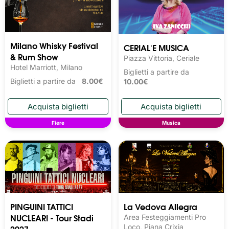
Milano Whisky Festival 
CERIAL'E MUSICA
& Rum Show
Piazza Vittoria, Ceriale
Hotel Marriott, Milano
Biglietti a partire da
Biglietti a partire da
8.00€
10.00€
Fiere
Musica
PINGUINI TATTICI
La Vedova Allegra
NUCLEARI - Tour Stadi
Area Festeggiamenti Pro
2027
Loco, Piana Crixia