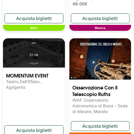
49.00€
Altro
Musica
MOMENTUM EVENT
Teatro Dell'Efebo ,
Osservazione Con Il
Agrigento
Telescopio Ruths
INAF Osservatorio
Astronomico di Brera - Sede
di Merate, Merate