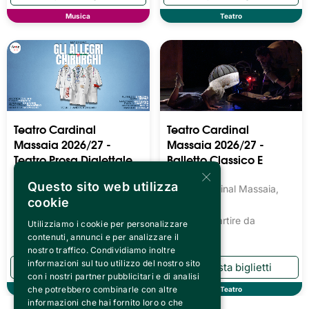
Musica
Teatro
Teatro Cardinal
Teatro Cardinal
Massaia 2026/27 -
Massaia 2026/27 -
Teatro Prosa Dialettale
Balletto Classico E
×
Moderno
Teatro Cardinal Massaia,
Questo sito web utilizza
Torino
Teatro Cardinal Massaia,
cookie
Torino
Biglietti a partire da
13.54€
Biglietti a partire da
Utilizziamo i cookie per personalizzare
13.54€
contenuti, annunci e per analizzare il
nostro traffico. Condividiamo inoltre
informazioni sul tuo utilizzo del nostro sito
con i nostri partner pubblicitari e di analisi
che potrebbero combinarle con altre
Teatro
Teatro
informazioni che hai fornito loro o che