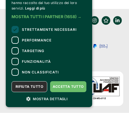
hanno raccolto dal tuo utilizzo dei loro
servizi.
Leggi di più
MOSTRA TUTTI I PARTNER
(1658) →
STRETTAMENTE NECESSARI
PERFORMANCE
TARGETING
FUNZIONALITÀ
NON CLASSIFICATI
RIFIUTA TUTTO
ACCETTA TUTTO
MOSTRA DETTAGLI
Clappit è un marchio di proprietà di:
Bemils Srl 