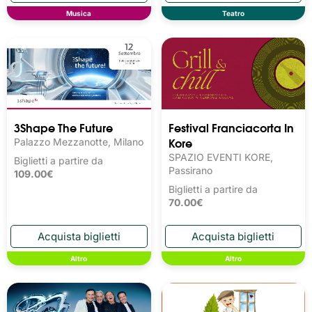
Musica
Teatro
3Shape The Future
Festival Franciacorta In
Kore
Palazzo Mezzanotte, Milano
SPAZIO EVENTI KORE,
Biglietti a partire da
Passirano
109.00€
Biglietti a partire da
70.00€
Altro
Altro