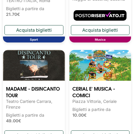
TEATRO ITALIA, Roma
Biglietti a partire da
21.70€
Sport
Musica
MADAME - DISINCANTO
CERIAL E' MUSICA -
TOUR
COMICI
Teatro Cartiere Carrara,
Piazza Vittoria, Ceriale
Firenze
Biglietti a partire da
Biglietti a partire da
10.00€
49.00€