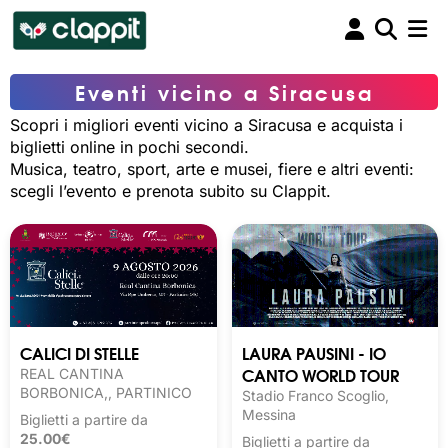
Eventi vicino a Siracusa
Scopri i migliori eventi vicino a Siracusa e acquista i
biglietti online in pochi secondi.
Musica, teatro, sport, arte e musei, fiere e altri eventi:
scegli l’evento e prenota subito su Clappit.
CALICI DI STELLE
LAURA PAUSINI - IO
CANTO WORLD TOUR
REAL CANTINA
BORBONICA,, PARTINICO
Stadio Franco Scoglio,
Messina
Biglietti a partire da
25.00€
Biglietti a partire da