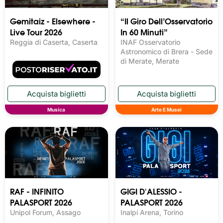
Gemitaiz - Elsewhere -
“Il Giro Dell’Osservatorio
Live Tour 2026
In 60 Minuti”
Reggia di Caserta, Caserta
INAF Osservatorio
Astronomico di Brera - Sede
di Merate, Merate
Musica
Arte E Musei
RAF - INFINITO
GIGI D'ALESSIO -
PALASPORT 2026
PALASPORT 2026
Unipol Forum, Assago
Inalpi Arena, Torino