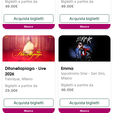
Biglietti a partire da
Biglietti a partire da
49.00€
49.00€
Musica
Musica
Ditonellapiaga - Live
Emma
2026
Ippodromo Snai - San Siro,
Milano
Fabrique, Milano
Biglietti a partire da
Biglietti a partire da
46.00€
29.00€
Musica
Musica