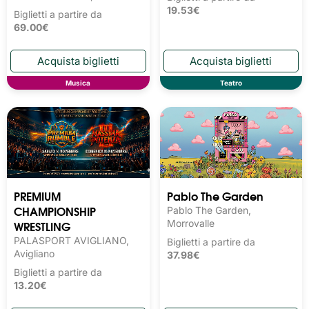
19.53€
Biglietti a partire da
69.00€
Musica
Teatro
PREMIUM
Pablo The Garden
CHAMPIONSHIP
Pablo The Garden,
WRESTLING
Morrovalle
PALASPORT AVIGLIANO,
Biglietti a partire da
Avigliano
37.98€
Biglietti a partire da
13.20€