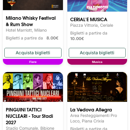
Milano Whisky Festival 
CERIAL'E MUSICA
& Rum Show
Piazza Vittoria, Ceriale
Hotel Marriott, Milano
Biglietti a partire da
Biglietti a partire da
8.00€
10.00€
Fiere
Musica
PINGUINI TATTICI
La Vedova Allegra
NUCLEARI - Tour Stadi
Area Festeggiamenti Pro
2027
Loco, Piana Crixia
Stadio Comunale, Bibione
Biglietti a partire da