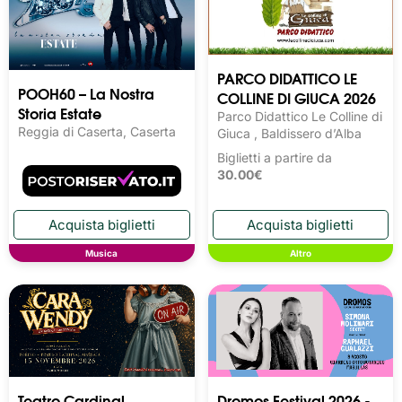
PARCO DIDATTICO LE
POOH60 – La Nostra
COLLINE DI GIUCA 2026
Storia Estate
Parco Didattico Le Colline di
Reggia di Caserta, Caserta
Giuca , Baldissero d’Alba
Biglietti a partire da
30.00€
Musica
Altro
Teatro Cardinal
Dromos Festival 2026 -