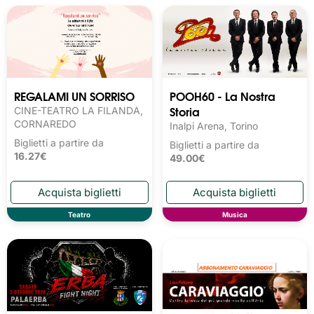
REGALAMI UN SORRISO
POOH60 - La Nostra
Storia
CINE-TEATRO LA FILANDA,
CORNAREDO
Inalpi Arena, Torino
Biglietti a partire da
Biglietti a partire da
16.27€
49.00€
Teatro
Musica