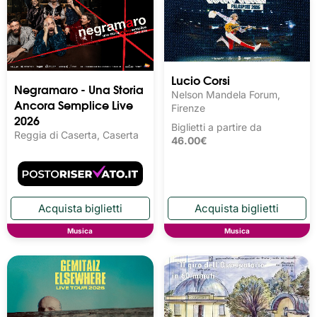
Lucio Corsi
Negramaro - Una Storia
Nelson Mandela Forum,
Ancora Semplice Live
Firenze
2026
Biglietti a partire da
Reggia di Caserta, Caserta
46.00€
Musica
Musica