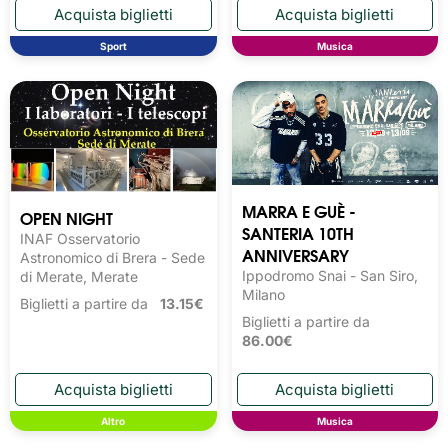
Sport
Musica
MARRA E GUÈ -
OPEN NIGHT
SANTERIA 10TH
INAF Osservatorio
ANNIVERSARY
Astronomico di Brera - Sede
Ippodromo Snai - San Siro,
di Merate, Merate
Milano
Biglietti a partire da
13.15€
Biglietti a partire da
86.00€
Altro
Musica