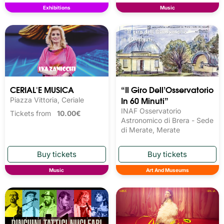
Exhibitions
Music
CERIAL'E MUSICA
“Il Giro Dell’Osservatorio
In 60 Minuti”
Piazza Vittoria, Ceriale
INAF Osservatorio
Tickets from
10.00€
Astronomico di Brera - Sede
di Merate, Merate
Music
Art And Museums