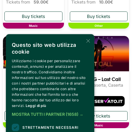
Tickets from
59.00€
Tickets from
10.00€
Music
Other
×
Questo sito web utilizza
cookie
Utilizziamo i cookie per personalizzare
contenuti, annunci e per analizzare il
nostro traffico. Condividiamo inoltre
OPEN NIGHT
Giorgia – G – Last Call
informazioni sul tuo utilizzo del nostro sito
INAF Osservatorio
con i nostri partner pubblicitari e di analisi
Reggia di Caserta, Caserta
Astronomico di Brera - Sede
che potrebbero combinarle con altre
di Merate, Merate
informazioni che hai fornito loro o che
hanno raccolto dal tuo utilizzo dei loro
Tickets from
13.15€
servizi.
Leggi di più
MOSTRA TUTTI I PARTNER
(1658) →
Other
Music
STRETTAMENTE NECESSARI