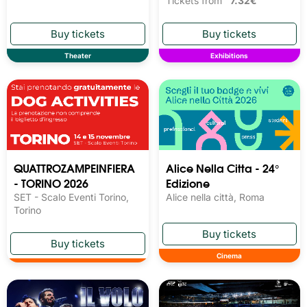
Tickets from
7.32€
Theater
Exhibitions
QUATTROZAMPEINFIERA
Alice Nella Citta - 24°
- TORINO 2026
Edizione
SET - Scalo Eventi Torino,
Alice nella città, Roma
Torino
Cinema