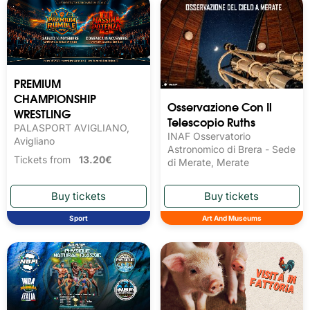
PREMIUM
CHAMPIONSHIP
Osservazione Con Il
WRESTLING
Telescopio Ruths
PALASPORT AVIGLIANO,
INAF Osservatorio
Avigliano
Astronomico di Brera - Sede
Tickets from
13.20€
di Merate, Merate
Sport
Art And Museums