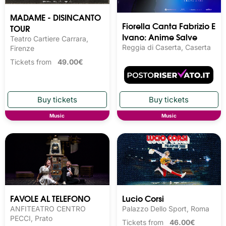
MADAME - DISINCANTO
Fiorella Canta Fabrizio E
TOUR
Ivano: Anime Salve
Teatro Cartiere Carrara,
Reggia di Caserta, Caserta
Firenze
Tickets from
49.00€
Music
Music
FAVOLE AL TELEFONO
Lucio Corsi
ANFITEATRO CENTRO
Palazzo Dello Sport, Roma
PECCI, Prato
Tickets from
46.00€