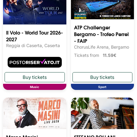
ATP Challenger
Il Volo - World Tour 2026-
Bergamo - Trofeo Perrel
2027
- FAIP
Reggia di Caserta, Caserta
ChorusLife Arena, Bergamo
Tickets from
11.59€
Music
Sport
Marco Masini -
STEFANO BOLLANI