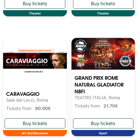
Theater
Theater
GRAND PRIX ROME
NATURAL GLADIATOR
NBFI
CARAVAGGIO
TEATRO ITALIA, Roma
Sala dei Lecci, Roma
Tickets from
21.70€
Tickets from
90.00€
Art And Museums
Sport