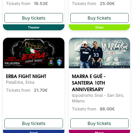
Tickets from
19.53€
Tickets from
25.00€
Theater
Other
ERBA FIGHT NIGHT
MARRA E GUÈ -
SANTERIA 10TH
PalaErba, Erba
ANNIVERSARY
Tickets from
21.70€
Ippodromo Snai - San Siro,
Milano
Tickets from
86.00€
Sport
Music