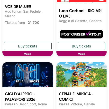
VOZ DE MUJER
Luca Carboni - RIO ARI
Auditorium San Fedele,
O LIVE
Milano
Reggia di Caserta, Caserta
Tickets from
21.70€
Music
Music
GIGI D'ALESSIO -
CERIAL E' MUSICA -
PALASPORT 2026
COMICI
Palazzo Dello Sport, Roma
Piazza Vittoria, Ceriale