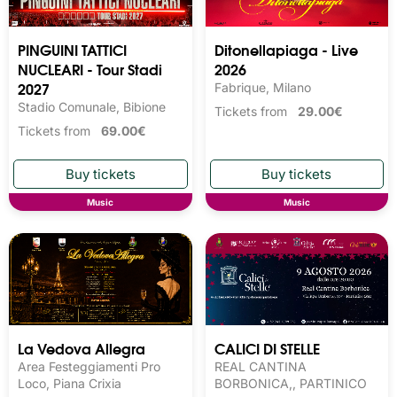
PINGUINI TATTICI
Ditonellapiaga - Live
NUCLEARI - Tour Stadi
2026
2027
Fabrique, Milano
Stadio Comunale, Bibione
Tickets from
29.00€
Tickets from
69.00€
Music
Music
La Vedova Allegra
CALICI DI STELLE
Area Festeggiamenti Pro
REAL CANTINA
Loco, Piana Crixia
BORBONICA,, PARTINICO