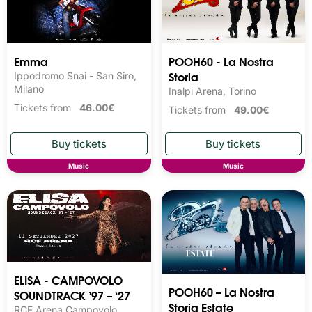
Emma
POOH60 - La Nostra
Storia
Ippodromo Snai - San Siro,
Milano
Inalpi Arena, Torino
Tickets from
46.00€
Tickets from
49.00€
Music
Music
ELISA - CAMPOVOLO
POOH60 – La Nostra
SOUNDTRACK ’97 – ‘27
Storia Estate
RCF Arena Campovolo,