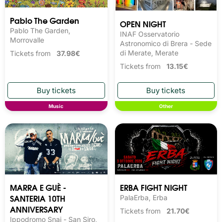
Pablo The Garden
OPEN NIGHT
Pablo The Garden,
INAF Osservatorio
Morrovalle
Astronomico di Brera - Sede
di Merate, Merate
Tickets from
37.98€
Tickets from
13.15€
Music
Other
MARRA E GUÈ -
ERBA FIGHT NIGHT
SANTERIA 10TH
PalaErba, Erba
ANNIVERSARY
Tickets from
21.70€
Ippodromo Snai - San Siro,