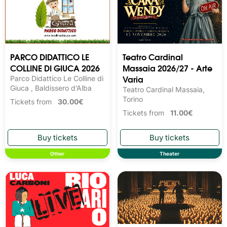
PARCO DIDATTICO LE
Teatro Cardinal
COLLINE DI GIUCA 2026
Massaia 2026/27 - Arte
Varia
Parco Didattico Le Colline di
Giuca , Baldissero d’Alba
Teatro Cardinal Massaia,
Torino
Tickets from
30.00€
Tickets from
11.00€
Other
Theater