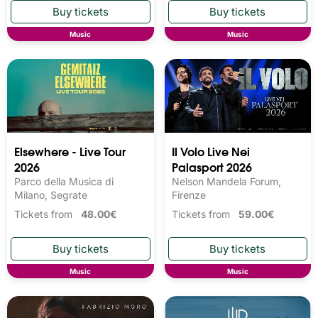
Music
Music
Elsewhere - Live Tour
Il Volo Live Nei
2026
Palasport 2026
Parco della Musica di
Nelson Mandela Forum,
Milano, Segrate
Firenze
Tickets from
48.00€
Tickets from
59.00€
Music
Music