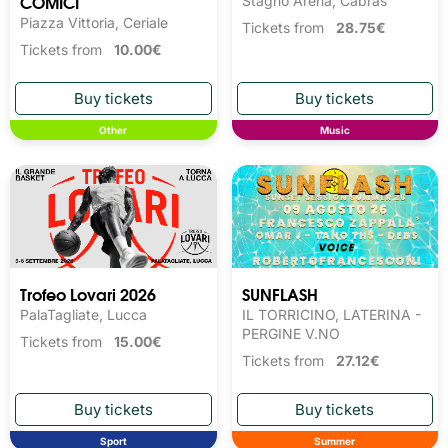
COMICI
Stagno Arena, Cabras
Piazza Vittoria, Ceriale
Tickets from
28.75€
Tickets from
10.00€
Other
Music
Trofeo Lovari 2026
SUNFLASH
PalaTagliate, Lucca
IL TORRICINO, LATERINA -
PERGINE V.NO
Tickets from
15.00€
Tickets from
27.12€
Sport
Summer