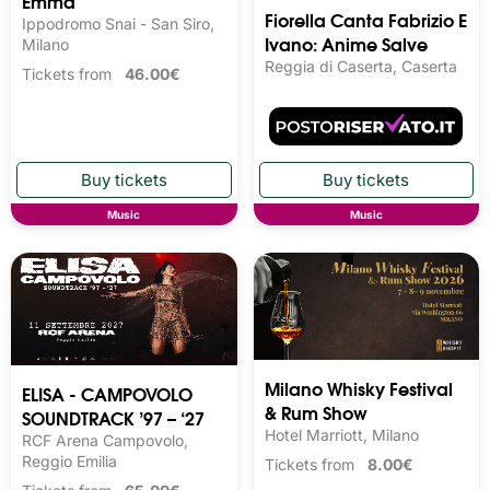
Emma
Fiorella Canta Fabrizio E
Ippodromo Snai - San Siro,
Ivano: Anime Salve
Milano
Reggia di Caserta, Caserta
Tickets from
46.00€
Music
Music
Milano Whisky Festival 
ELISA - CAMPOVOLO
& Rum Show
SOUNDTRACK ’97 – ‘27
Hotel Marriott, Milano
RCF Arena Campovolo,
Reggio Emilia
Tickets from
8.00€