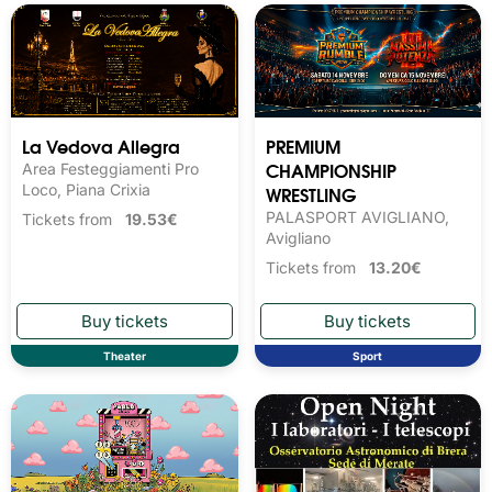
La Vedova Allegra
PREMIUM
CHAMPIONSHIP
Area Festeggiamenti Pro
Loco, Piana Crixia
WRESTLING
PALASPORT AVIGLIANO,
Tickets from
19.53€
Avigliano
Tickets from
13.20€
Theater
Sport