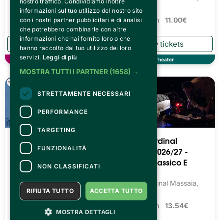
nostro traffico. Condividiamo inoltre
Torino
informazioni sul tuo utilizzo del nostro sito
Tickets from
11.00€
con i nostri partner pubblicitari e di analisi
che potrebbero combinarle con altre
informazioni che hai fornito loro o che
hanno raccolto dal tuo utilizzo dei loro
servizi.
Leggi di più
Music
Theater
MOSTRA TUTTI I PARTNER
(1658) →
STRETTAMENTE NECESSARI
PERFORMANCE
TARGETING
Teatro Cardinal
Teatro Cardinal
FUNZIONALITÀ
Massaia 2026/27 -
Massaia 2026/27 -
Teatro Prosa Dialettale
Balletto Classico E
NON CLASSIFICATI
Moderno
Teatro Cardinal Massaia,
Torino
Teatro Cardinal Massaia,
RIFIUTA TUTTO
ACCETTA TUTTO
Torino
Tickets from
13.54€
Tickets from
13.54€
MOSTRA DETTAGLI