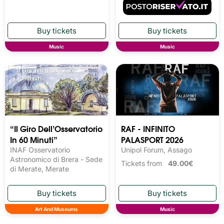
Music
Music
“Il Giro Dell’Osservatorio
RAF - INFINITO
In 60 Minuti”
PALASPORT 2026
INAF Osservatorio
Unipol Forum, Assago
Astronomico di Brera - Sede
Tickets from
49.00€
di Merate, Merate
Art And Museums
Music