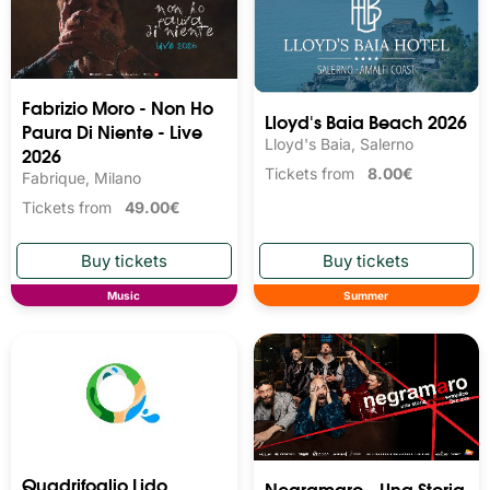
Fabrizio Moro - Non Ho
Lloyd's Baia Beach 2026
Paura Di Niente - Live
Lloyd's Baia, Salerno
2026
Tickets from
8.00€
Fabrique, Milano
Tickets from
49.00€
Music
Summer
Quadrifoglio Lido
Negramaro - Una Storia