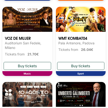
VOZ DE MUJER
WMT KOMBAT04
Auditorium San Fedele,
Pala Antenore, Padova
Milano
Tickets from
26.04€
Tickets from
21.70€
Music
Sport