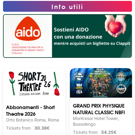
Info utili
GRAND PRIX PHYSIQUE
Abbonamenti - Short
NATURAL CLASSIC NBFI
Theatre 2026
Montresor Hotel Tower,
Orto Botanico Roma, Roma
Bussolengo
Tickets from
30.38€
Tickets from
54.25€