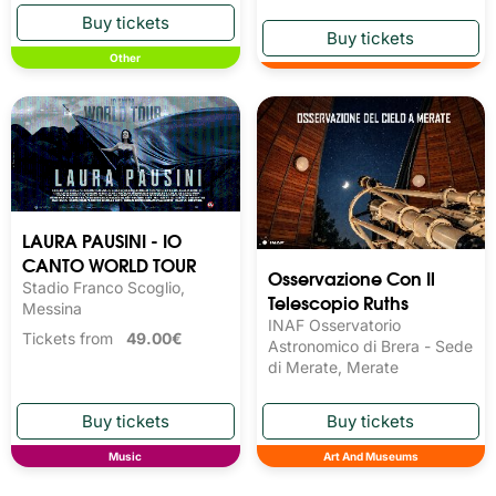
Other
LAURA PAUSINI - IO
CANTO WORLD TOUR
Osservazione Con Il
Stadio Franco Scoglio,
Telescopio Ruths
Messina
INAF Osservatorio
Tickets from
49.00€
Astronomico di Brera - Sede
di Merate, Merate
Music
Art And Museums