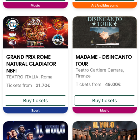
Music
Art And Museums
GRAND PRIX ROME
MADAME - DISINCANTO
NATURAL GLADIATOR
TOUR
NBFI
Teatro Cartiere Carrara,
Firenze
TEATRO ITALIA, Roma
Tickets from
49.00€
Tickets from
21.70€
Sport
Music