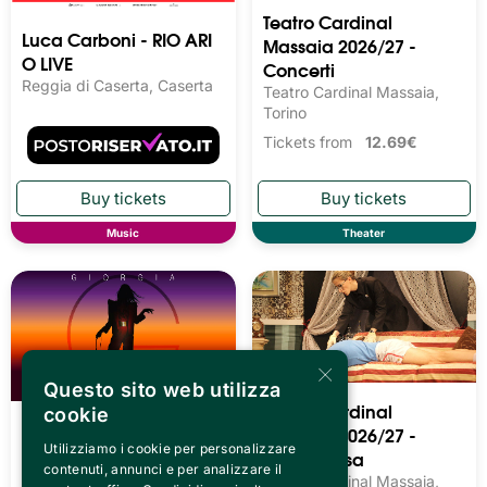
Teatro Cardinal
Luca Carboni - RIO ARI
Massaia 2026/27 -
O LIVE
Concerti
Reggia di Caserta, Caserta
Teatro Cardinal Massaia,
Torino
Tickets from
12.69€
Music
Theater
×
Questo sito web utilizza
Teatro Cardinal
cookie
Giorgia – G – Last Call
Massaia 2026/27 -
Utilizziamo i cookie per personalizzare
Reggia di Caserta, Caserta
Teatro Prosa
contenuti, annunci e per analizzare il
Teatro Cardinal Massaia,