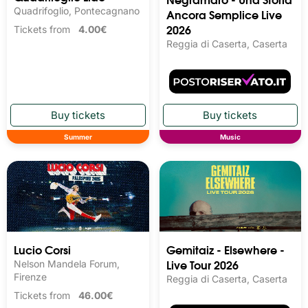
Quadrifoglio, Pontecagnano
Ancora Semplice Live
2026
Tickets from
4.00€
Reggia di Caserta, Caserta
Summer
Music
Lucio Corsi
Gemitaiz - Elsewhere -
Live Tour 2026
Nelson Mandela Forum,
Firenze
Reggia di Caserta, Caserta
Tickets from
46.00€