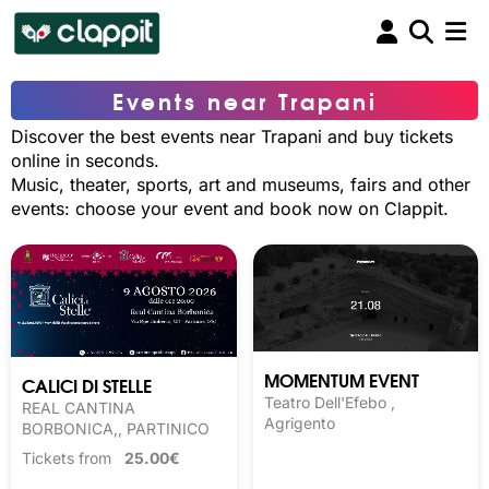
Events near Trapani
Discover the best events near Trapani and buy tickets
online in seconds.
Music, theater, sports, art and museums, fairs and other
events: choose your event and book now on Clappit.
MOMENTUM EVENT
CALICI DI STELLE
Teatro Dell'Efebo ,
REAL CANTINA
Agrigento
BORBONICA,, PARTINICO
Tickets from
25.00€