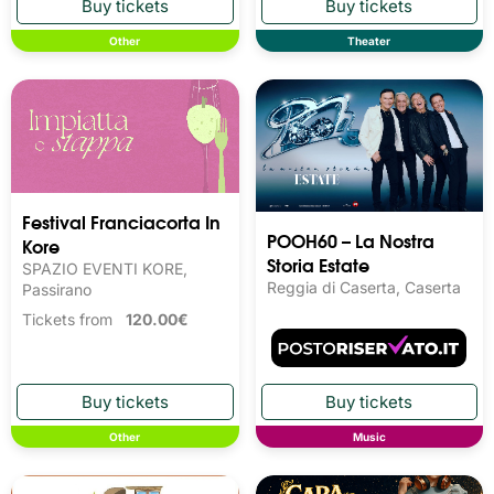
Other
Theater
Festival Franciacorta In
POOH60 – La Nostra
Kore
Storia Estate
SPAZIO EVENTI KORE,
Reggia di Caserta, Caserta
Passirano
Tickets from
120.00€
Other
Music