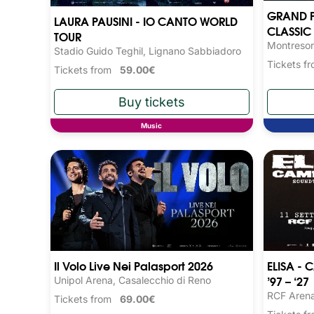
GRAND P
LAURA PAUSINI - IO CANTO WORLD
CLASSIC 
TOUR
Montresor
Stadio Guido Teghil, Lignano Sabbiadoro
Tickets 
Tickets from
59.00€
Music
Il Volo Live Nei Palasport 2026
ELISA -
’97 – ‘27
Unipol Arena, Casalecchio di Reno
RCF Arena
Tickets from
69.00€