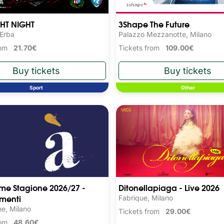
GHT NIGHT
3Shape The Future
 Erba
Palazzo Mezzanotte, Milano
from
21.70€
Tickets from
109.00€
Sport
Other
ime Stagione 2026/27 -
Ditonellapiaga - Live 2026
menti
Fabrique, Milano
me, Milano
Tickets from
29.00€
from
48.60€