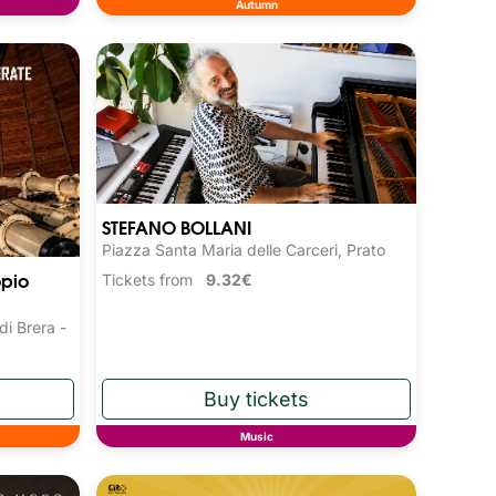
Autumn
STEFANO BOLLANI
Piazza Santa Maria delle Carceri, Prato
opio
Tickets from
9.32€
i Brera -
Music