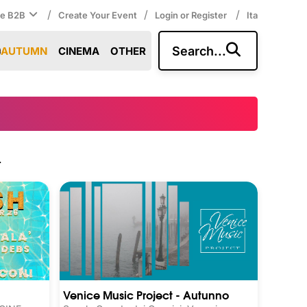
/
/
/
ce B2B
Create Your Event
Login or Register
Ita
Search...
AUTUMN
CINEMA
OTHER
.
Venice Music Project - Autunno