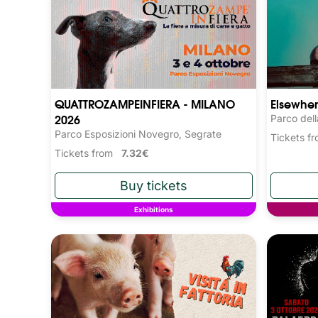
QUATTROZAMPEINFIERA - MILANO
Elsewher
2026
Parco dell
Parco Esposizioni Novegro, Segrate
Tickets 
Tickets from
7.32€
Exhibitions