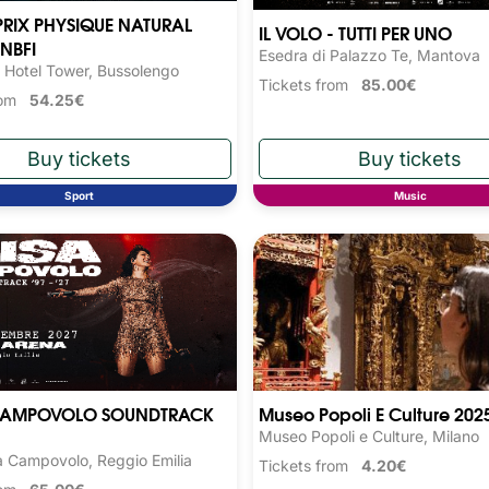
RIX PHYSIQUE NATURAL
IL VOLO - TUTTI PER UNO
NBFI
Esedra di Palazzo Te, Mantova
 Hotel Tower, Bussolengo
Tickets from
85.00€
from
54.25€
Sport
Music
 CAMPOVOLO SOUNDTRACK
Museo Popoli E Culture 202
Museo Popoli e Culture, Milano
 Campovolo, Reggio Emilia
Tickets from
4.20€