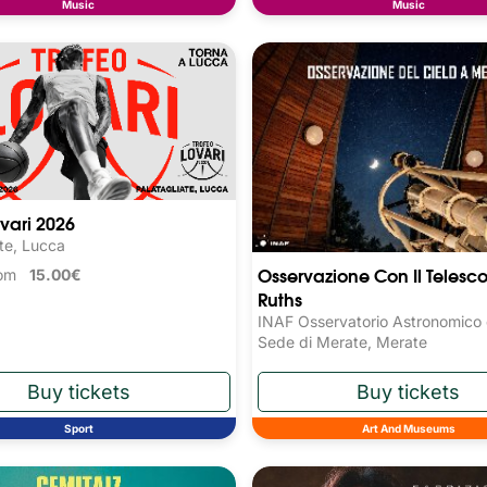
Music
Music
ovari 2026
te, Lucca
Osservazione Con Il Telesc
from
15.00€
Ruths
INAF Osservatorio Astronomico d
Sede di Merate, Merate
Sport
Art And Museums