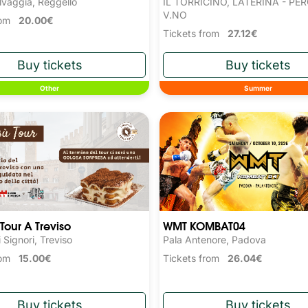
IL TORRICINO, LATERINA - PE
lvaggia, Reggello
V.NO
from
20.00€
Tickets from
27.12€
Other
Summer
Tour A Treviso
WMT KOMBAT04
 Signori, Treviso
Pala Antenore, Padova
from
15.00€
Tickets from
26.04€