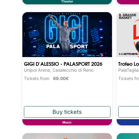
Theater
GIGI D'ALESSIO - PALASPORT 2026
Trofeo L
Unipol Arena, Casalecchio di Reno
PalaTaglia
Tickets from
69.00€
Tickets 
Music