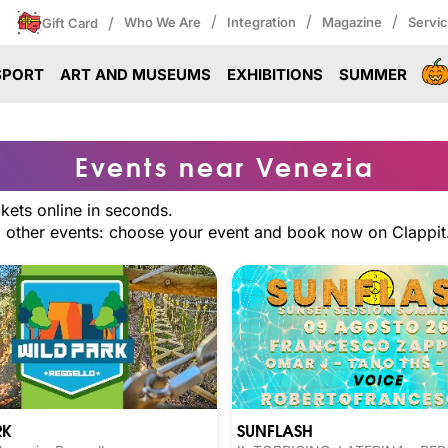
/
/
/
/
Who We Are
Integration
Magazine
Servi
Gift Card
SPORT
ART AND MUSEUMS
EXHIBITIONS
SUMMER
Events near Venezia
kets online in seconds.
nd other events: choose your event and book now on Clappit
SUNFLASH
RK