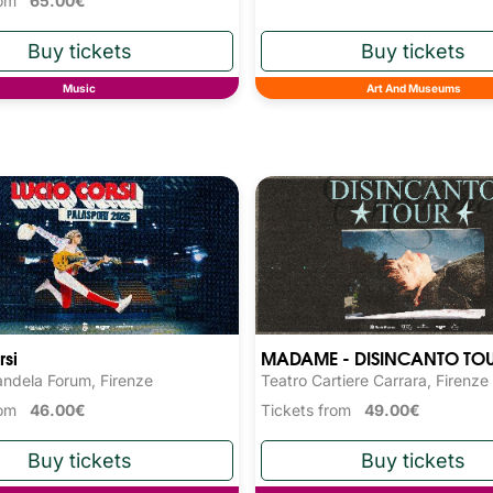
from
65.00€
Music
Art And Museums
rsi
MADAME - DISINCANTO TO
ndela Forum, Firenze
Teatro Cartiere Carrara, Firenze
from
46.00€
Tickets from
49.00€