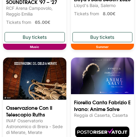
SOUNDTRACK ’97 – ‘27
Lloyd's Baia, Salerno
RCF Arena Campovolo,
Tickets from
8.00€
Reggio Emilia
Tickets from
65.00€
Music
Summer
Fiorella Canta Fabrizio E
Osservazione Con Il
Ivano: Anime Salve
Telescopio Ruths
Reggia di Caserta, Caserta
INAF Osservatorio
Astronomico di Brera - Sede
di Merate, Merate