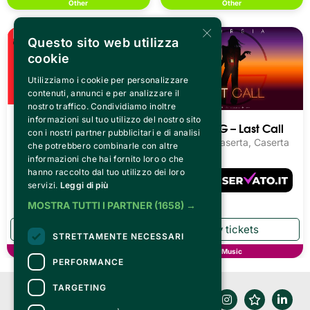
Other
Other
×
Questo sito web utilizza
cookie
Utilizziamo i cookie per personalizzare
contenuti, annunci e per analizzare il
nostro traffico. Condividiamo inoltre
informazioni sul tuo utilizzo del nostro sito
Luca Carboni - RIO ARI
Giorgia – G – Last Call
con i nostri partner pubblicitari e di analisi
O LIVE
Reggia di Caserta, Caserta
che potrebbero combinarle con altre
Reggia di Caserta, Caserta
informazioni che hai fornito loro o che
hanno raccolto dal tuo utilizzo dei loro
servizi.
Leggi di più
MOSTRA TUTTI I PARTNER
(1658) →
STRETTAMENTE NECESSARI
Music
Music
PERFORMANCE
TARGETING