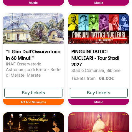
Music
Music
“Il Giro Dell’Osservatorio
PINGUINI TATTICI
In 60 Minuti”
NUCLEARI - Tour Stadi
2027
INAF Osservatorio
Astronomico di Brera - Sede
Stadio Comunale, Bibione
di Merate, Merate
Tickets from
69.00€
Art And Museums
Music