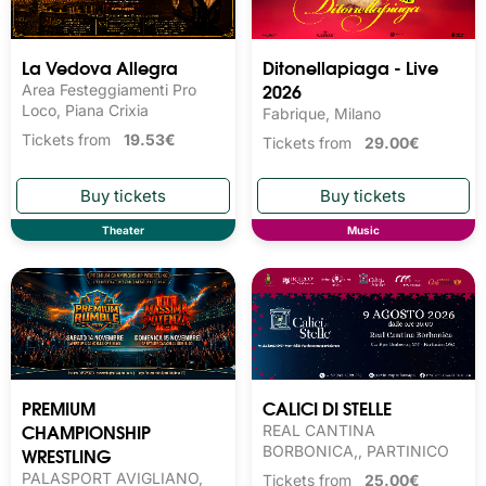
La Vedova Allegra
Ditonellapiaga - Live
2026
Area Festeggiamenti Pro
Loco, Piana Crixia
Fabrique, Milano
Tickets from
19.53€
Tickets from
29.00€
Theater
Music
PREMIUM
CALICI DI STELLE
CHAMPIONSHIP
REAL CANTINA
WRESTLING
BORBONICA,, PARTINICO
PALASPORT AVIGLIANO,
Tickets from
25.00€