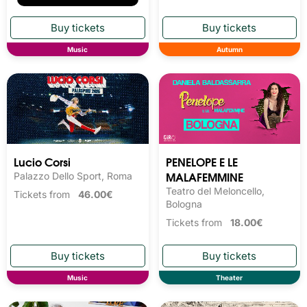
Music
Autumn
Lucio Corsi
PENELOPE E LE
MALAFEMMINE
Palazzo Dello Sport, Roma
Teatro del Meloncello,
Tickets from
46.00€
Bologna
Tickets from
18.00€
Music
Theater