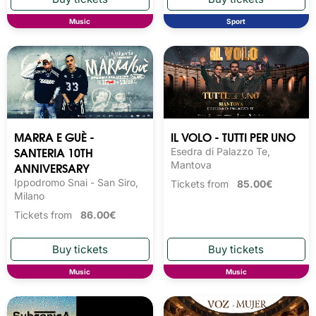
Music
Sport
MARRA E GUÈ -
IL VOLO - TUTTI PER UNO
SANTERIA 10TH
Esedra di Palazzo Te,
ANNIVERSARY
Mantova
Ippodromo Snai - San Siro,
Tickets from
85.00€
Milano
Tickets from
86.00€
Music
Music