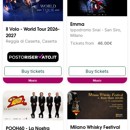
Emma
Il Volo - World Tour 2026-
Ippodromo Snai - San Siro,
2027
Milano
Reggia di Caserta, Caserta
Tickets from
46.00€
Music
Music
Milano Whisky Festival 
POOH60 - La Nostra