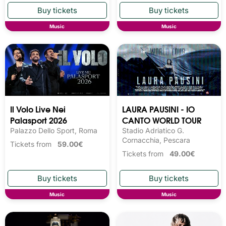
Music
Music
Il Volo Live Nei
LAURA PAUSINI - IO
Palasport 2026
CANTO WORLD TOUR
Palazzo Dello Sport, Roma
Stadio Adriatico G.
Cornacchia, Pescara
Tickets from
59.00€
Tickets from
49.00€
Music
Music