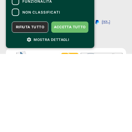
FUNZIONALITÀ
NON CLASSIFICATI
RIFIUTA TUTTO
ACCETTA TUTTO
MOSTRA DETTAGLI
Clappit is a trademark of:
Bemils Srl 
a Socio Unico
Via Fosse Ardeatine, 4 -20092 Cinisello Balsamo (MI)
PI 05589050961
Iscr. C.C.I.A.A. Milano R.E.A. 1833471
© 2010-2025 Bemils Srl - All rights reserved