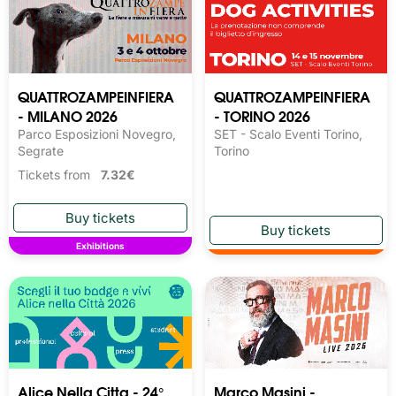
QUATTROZAMPEINFIERA
QUATTROZAMPEINFIERA
- MILANO 2026
- TORINO 2026
Parco Esposizioni Novegro,
SET - Scalo Eventi Torino,
Segrate
Torino
Tickets from
7.32€
Exhibitions
Alice Nella Citta - 24°
Marco Masini -