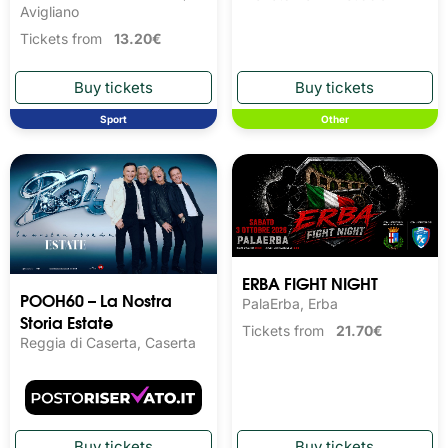
Avigliano
Tickets from
13.20€
Sport
Other
ERBA FIGHT NIGHT
POOH60 – La Nostra
PalaErba, Erba
Storia Estate
Tickets from
21.70€
Reggia di Caserta, Caserta