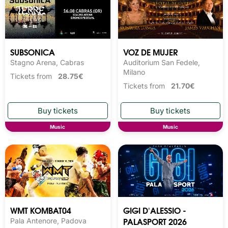
SUBSONICA
VOZ DE MUJER
Stagno Arena, Cabras
Auditorium San Fedele,
Milano
Tickets from
28.75€
Tickets from
21.70€
Music
Music
WMT KOMBAT04
GIGI D'ALESSIO -
PALASPORT 2026
Pala Antenore, Padova