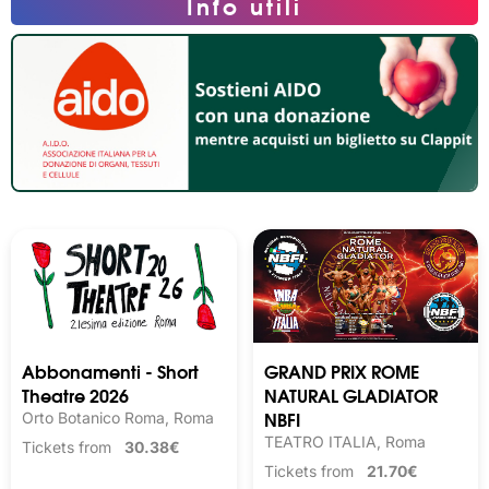
Info utili
Abbonamenti - Short
GRAND PRIX ROME
Theatre 2026
NATURAL GLADIATOR
NBFI
Orto Botanico Roma, Roma
TEATRO ITALIA, Roma
Tickets from
30.38€
Tickets from
21.70€