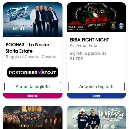
ERBA FIGHT NIGHT
POOH60 – La Nostra
PalaErba, Erba
Storia Estate
Biglietti a partire da
Reggia di Caserta, Caserta
21.70€
Musica
Sport