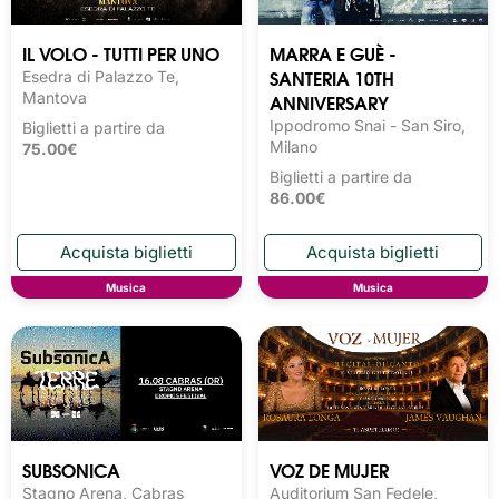
IL VOLO - TUTTI PER UNO
MARRA E GUÈ -
SANTERIA 10TH
Esedra di Palazzo Te,
Mantova
ANNIVERSARY
Ippodromo Snai - San Siro,
Biglietti a partire da
Milano
75.00€
Biglietti a partire da
86.00€
Musica
Musica
SUBSONICA
VOZ DE MUJER
Stagno Arena, Cabras
Auditorium San Fedele,