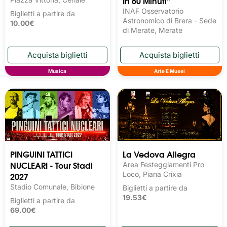
In 60 Minuti”
INAF Osservatorio
Biglietti a partire da
Astronomico di Brera - Sede
10.00€
di Merate, Merate
Musica
Arte E Musei
PINGUINI TATTICI
La Vedova Allegra
NUCLEARI - Tour Stadi
Area Festeggiamenti Pro
2027
Loco, Piana Crixia
Stadio Comunale, Bibione
Biglietti a partire da
19.53€
Biglietti a partire da
69.00€