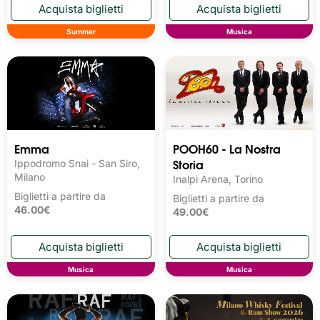
Summer
Musica
Emma
POOH60 - La Nostra
Storia
Ippodromo Snai - San Siro,
Milano
Inalpi Arena, Torino
Biglietti a partire da
Biglietti a partire da
46.00€
49.00€
Musica
Musica