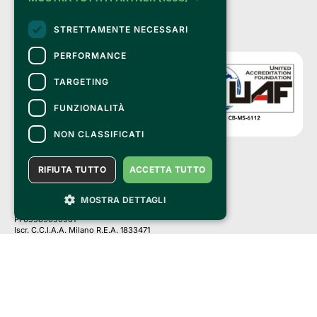
STRETTAMENTE NECESSARI
PERFORMANCE
TARGETING
FUNZIONALITÀ
NON CLASSIFICATI
RIFIUTA TUTTO
ACCETTA TUTTO
Clappit è un marchio di proprietà di:
Bemils Srl 
a Socio Unico
MOSTRA DETTAGLI
Via Fosse Ardeatine, 4 -20092 Cinisello Balsamo (MI)
PI 05589050961
Iscr. C.C.I.A.A. Milano R.E.A. 1833471
© 2010-2025 Bemils Srl - Tutti i diritti riservati
Credits: 
Clappit è basato sulla piattaforma di biglietteria Belive 6.2, certificata
dall’Agenzia delle Entrate con protocollo n. 2025/445474 del 6 novembre
2025.