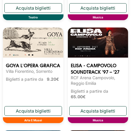
Teatro
Musica
GOYA L'OPERA GRAFICA
ELISA - CAMPOVOLO
SOUNDTRACK ’97 – ‘27
Villa Fiorentino, Sorrento
RCF Arena Campovolo,
Biglietti a partire da
9.20€
Reggio Emilia
Biglietti a partire da
65.00€
Arte E Musei
Musica