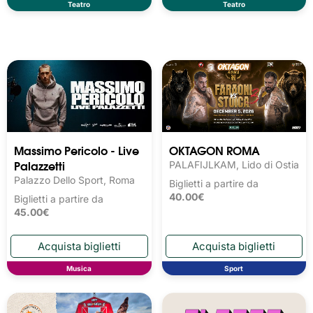
Teatro
Teatro
Massimo Pericolo - Live
OKTAGON ROMA
Palazzetti
PALAFIJLKAM, Lido di Ostia
Palazzo Dello Sport, Roma
Biglietti a partire da
40.00€
Biglietti a partire da
45.00€
Musica
Sport