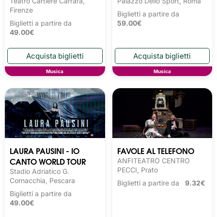
Teatro Cartiere Carrara,
Palazzo Dello Sport, Roma
Firenze
Biglietti a partire da
Biglietti a partire da
59.00€
49.00€
Musica
Musica
LAURA PAUSINI - IO
FAVOLE AL TELEFONO
CANTO WORLD TOUR
ANFITEATRO CENTRO
PECCI, Prato
Stadio Adriatico G.
Cornacchia, Pescara
Biglietti a partire da
9.32€
Biglietti a partire da
49.00€