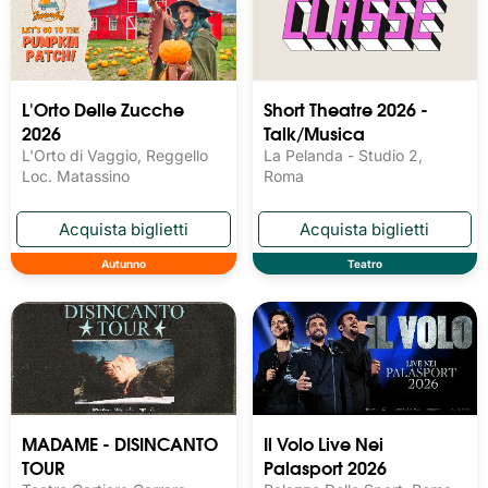
L'Orto Delle Zucche
Short Theatre 2026 -
2026
Talk/Musica
L'Orto di Vaggio, Reggello
La Pelanda - Studio 2,
Loc. Matassino
Roma
Autunno
Teatro
MADAME - DISINCANTO
Il Volo Live Nei
TOUR
Palasport 2026