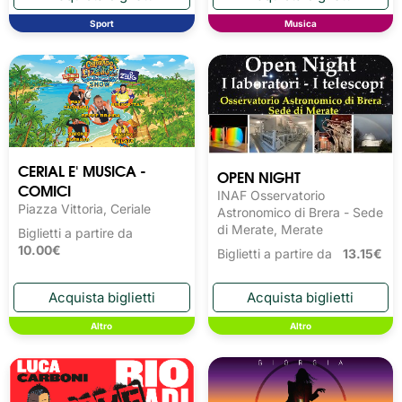
Sport
Musica
CERIAL E' MUSICA -
OPEN NIGHT
COMICI
INAF Osservatorio
Piazza Vittoria, Ceriale
Astronomico di Brera - Sede
di Merate, Merate
Biglietti a partire da
10.00€
Biglietti a partire da
13.15€
Altro
Altro