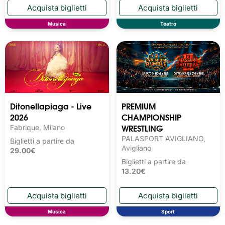
Musica
Teatro
Ditonellapiaga - Live
PREMIUM
2026
CHAMPIONSHIP
WRESTLING
Fabrique, Milano
PALASPORT AVIGLIANO,
Biglietti a partire da
Avigliano
29.00€
Biglietti a partire da
13.20€
Musica
Sport