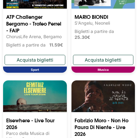
ATP Challenger
MARIO BIONDI
Bergamo - Trofeo Perrel
S'Angelu, Neoneli
- FAIP
Biglietti a partire da
ChorusLife Arena, Bergamo
25.30€
Biglietti a partire da
11.59€
Sport
Musica
Elsewhere - Live Tour
Fabrizio Moro - Non Ho
2026
Paura Di Niente - Live
2026
Parco della Musica di