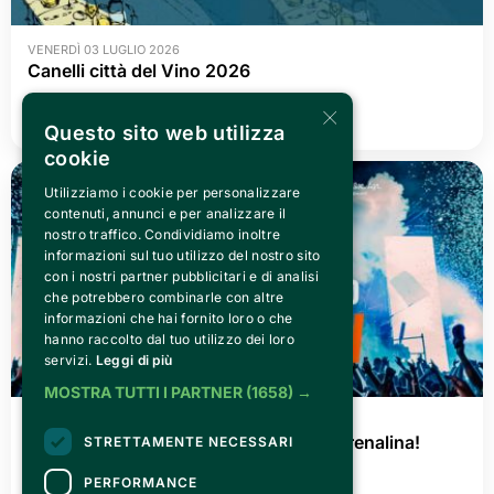
VENERDÌ 03 LUGLIO 2026
Canelli città del Vino 2026
×
LEGGI TUTTO
Questo sito web utilizza
cookie
Utilizziamo i cookie per personalizzare
contenuti, annunci e per analizzare il
nostro traffico. Condividiamo inoltre
informazioni sul tuo utilizzo del nostro sito
con i nostri partner pubblicitari e di analisi
che potrebbero combinarle con altre
informazioni che hai fornito loro o che
hanno raccolto dal tuo utilizzo dei loro
servizi.
Leggi di più
MOSTRA TUTTI I PARTNER
(1658) →
GIOVEDÌ 02 LUGLIO 2026
AGRISHOW 2026: tre giorni di pura adrenalina!
STRETTAMENTE NECESSARI
PERFORMANCE
LEGGI TUTTO