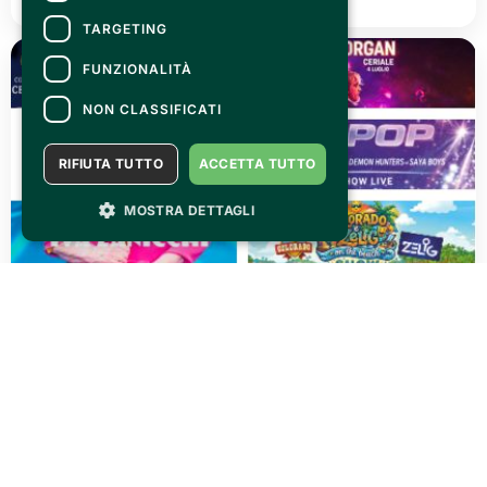
TARGETING
FUNZIONALITÀ
NON CLASSIFICATI
RIFIUTA TUTTO
ACCETTA TUTTO
MOSTRA DETTAGLI
LUNEDÌ 15 GIUGNO 2026
Cerial'è Musica & Comici
LEGGI TUTTO
Vedi tutti