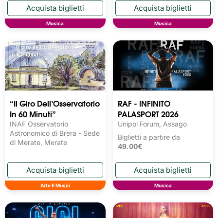
Musica
Musica
“Il Giro Dell’Osservatorio
RAF - INFINITO
In 60 Minuti”
PALASPORT 2026
INAF Osservatorio
Unipol Forum, Assago
Astronomico di Brera - Sede
Biglietti a partire da
di Merate, Merate
49.00€
Arte E Musei
Musica