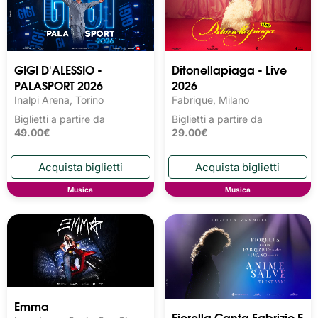
GIGI D'ALESSIO -
Ditonellapiaga - Live
PALASPORT 2026
2026
Inalpi Arena, Torino
Fabrique, Milano
Biglietti a partire da
Biglietti a partire da
49.00€
29.00€
Musica
Musica
Emma
Fiorella Canta Fabrizio E