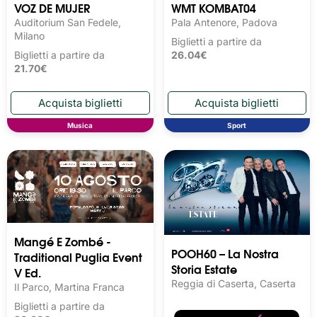
VOZ DE MUJER
WMT KOMBAT04
Auditorium San Fedele,
Pala Antenore, Padova
Milano
Biglietti a partire da
Biglietti a partire da
26.04€
21.70€
Musica
Sport
Mangé E Zombé -
POOH60 – La Nostra
Traditional Puglia Event
Storia Estate
V Ed.
Reggia di Caserta, Caserta
Il Parco, Martina Franca
Biglietti a partire da