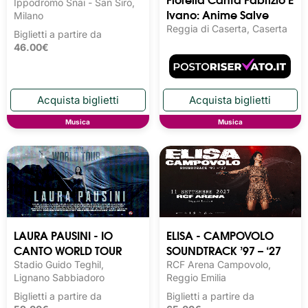
Ippodromo Snai - San Siro,
Ivano: Anime Salve
Milano
Reggia di Caserta, Caserta
Biglietti a partire da
46.00€
Musica
Musica
LAURA PAUSINI - IO
ELISA - CAMPOVOLO
CANTO WORLD TOUR
SOUNDTRACK ’97 – ‘27
Stadio Guido Teghil,
RCF Arena Campovolo,
Lignano Sabbiadoro
Reggio Emilia
Biglietti a partire da
Biglietti a partire da