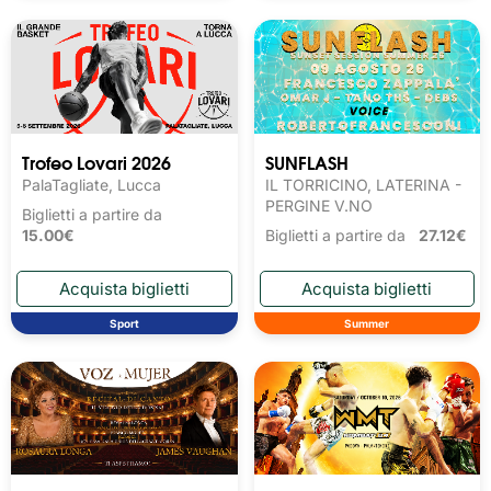
Trofeo Lovari 2026
SUNFLASH
PalaTagliate, Lucca
IL TORRICINO, LATERINA -
PERGINE V.NO
Biglietti a partire da
15.00€
Biglietti a partire da
27.12€
Sport
Summer