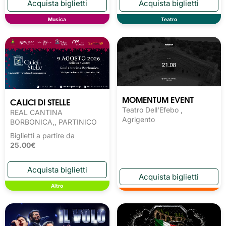
Musica
Teatro
MOMENTUM EVENT
CALICI DI STELLE
Teatro Dell'Efebo ,
REAL CANTINA
Agrigento
BORBONICA,, PARTINICO
Biglietti a partire da
25.00€
Altro