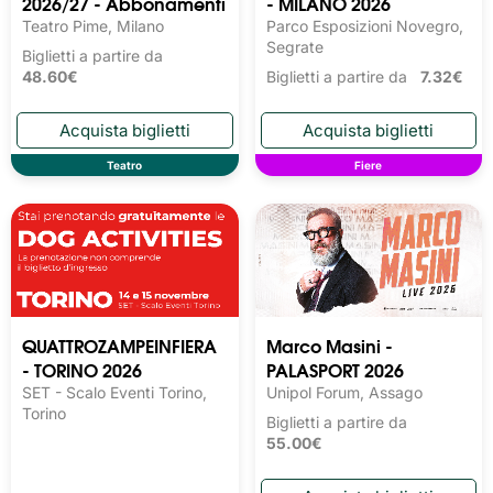
2026/27 - Abbonamenti
- MILANO 2026
Teatro Pime, Milano
Parco Esposizioni Novegro,
Segrate
Biglietti a partire da
48.60€
Biglietti a partire da
7.32€
Teatro
Fiere
QUATTROZAMPEINFIERA
Marco Masini -
- TORINO 2026
PALASPORT 2026
SET - Scalo Eventi Torino,
Unipol Forum, Assago
Torino
Biglietti a partire da
55.00€