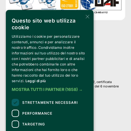
×
Questo sito web utilizza
cookie
Utilizziamo i cookie per personalizzare
Clappit è un marchio di proprietà di:
Bemils Srl 
contenuti, annunci e per analizzare il
a Socio Unico
nostro traffico. Condividiamo inoltre
Via Fosse Ardeatine, 4 -20092 Cinisello Balsamo (MI)
informazioni sul tuo utilizzo del nostro sito
PI 05589050961
con i nostri partner pubblicitari e di analisi
Iscr. C.C.I.A.A. Milano R.E.A. 1833471
© 2010-2025 Bemils Srl - Tutti i diritti riservati
che potrebbero combinarle con altre
informazioni che hai fornito loro o che
Credits: 
hanno raccolto dal tuo utilizzo dei loro
servizi.
Leggi di più
Clappit è basato sulla piattaforma di biglietteria Belive 6.2, certificata
dall’Agenzia delle Entrate con protocollo n. 2025/445474 del 6 novembre
MOSTRA TUTTI I PARTNER
(1658) →
2025.
Su Clappit i tuoi acquisti ed i tuoi dati
STRETTAMENTE NECESSARI
sono sicuri e protetti da un certificato SSL
con crittografia a 128 bit.
PERFORMANCE
TARGETING