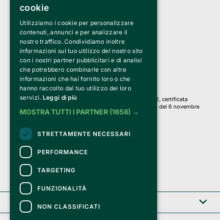
cookie
Utilizziamo i cookie per personalizzare
Clappit è un marchio di proprietà di:
Bemils Srl 
contenuti, annunci e per analizzare il
a Socio Unico
nostro traffico. Condividiamo inoltre
Via Fosse Ardeatine, 4 -20092 Cinisello Balsamo (MI)
informazioni sul tuo utilizzo del nostro sito
PI 05589050961
con i nostri partner pubblicitari e di analisi
Iscr. C.C.I.A.A. Milano R.E.A. 1833471
© 2010-2025 Bemils Srl - Tutti i diritti riservati
che potrebbero combinarle con altre
informazioni che hai fornito loro o che
Credits: 
hanno raccolto dal tuo utilizzo dei loro
servizi.
Leggi di più
Clappit è basato sulla piattaforma di biglietteria Belive 6.2, certificata
dall’Agenzia delle Entrate con protocollo n. 2025/445474 del 6 novembre
MOSTRA TUTTI I PARTNER
(1658) →
2025.
Su Clappit i tuoi acquisti ed i tuoi dati
STRETTAMENTE NECESSARI
sono sicuri e protetti da un certificato SSL
con crittografia a 128 bit.
PERFORMANCE
TARGETING
FUNZIONALITÀ
Clappit
NON CLASSIFICATI