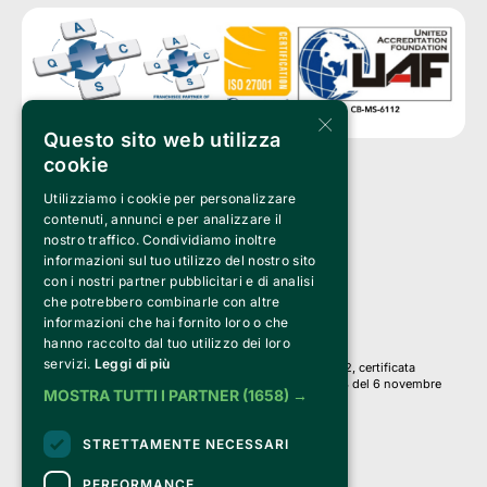
×
Questo sito web utilizza
cookie
Utilizziamo i cookie per personalizzare
Clappit è un marchio di proprietà di:
Bemils Srl 
contenuti, annunci e per analizzare il
a Socio Unico
nostro traffico. Condividiamo inoltre
Via Fosse Ardeatine, 4 -20092 Cinisello Balsamo (MI)
informazioni sul tuo utilizzo del nostro sito
PI 05589050961
con i nostri partner pubblicitari e di analisi
Iscr. C.C.I.A.A. Milano R.E.A. 1833471
© 2010-2025 Bemils Srl - Tutti i diritti riservati
che potrebbero combinarle con altre
informazioni che hai fornito loro o che
Credits: 
hanno raccolto dal tuo utilizzo dei loro
servizi.
Leggi di più
Clappit è basato sulla piattaforma di biglietteria Belive 6.2, certificata
dall’Agenzia delle Entrate con protocollo n. 2025/445474 del 6 novembre
MOSTRA TUTTI I PARTNER
(1658) →
2025.
Su Clappit i tuoi acquisti ed i tuoi dati
STRETTAMENTE NECESSARI
sono sicuri e protetti da un certificato SSL
con crittografia a 128 bit.
PERFORMANCE