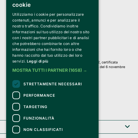
cookie
Utilizziamo i cookie per personalizzare
Clappit è un marchio di proprietà di:
Bemils Srl 
contenuti, annunci e per analizzare il
a Socio Unico
nostro traffico. Condividiamo inoltre
Via Fosse Ardeatine, 4 -20092 Cinisello Balsamo (MI)
informazioni sul tuo utilizzo del nostro sito
PI 05589050961
con i nostri partner pubblicitari e di analisi
Iscr. C.C.I.A.A. Milano R.E.A. 1833471
© 2010-2025 Bemils Srl - Tutti i diritti riservati
che potrebbero combinarle con altre
informazioni che hai fornito loro o che
Credits: 
hanno raccolto dal tuo utilizzo dei loro
servizi.
Leggi di più
Clappit è basato sulla piattaforma di biglietteria Belive 6.2, certificata
dall’Agenzia delle Entrate con protocollo n. 2025/445474 del 6 novembre
MOSTRA TUTTI I PARTNER
(1658) →
2025.
Su Clappit i tuoi acquisti ed i tuoi dati
STRETTAMENTE NECESSARI
sono sicuri e protetti da un certificato SSL
con crittografia a 128 bit.
PERFORMANCE
TARGETING
FUNZIONALITÀ
Clappit
NON CLASSIFICATI