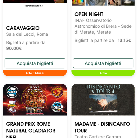
OPEN NIGHT
INAF Osservatorio
Astronomico di Brera - Sede
CARAVAGGIO
di Merate, Merate
Sala dei Lecci, Roma
Biglietti a partire da
13.15€
Biglietti a partire da
90.00€
Arte E Musei
Altro
GRAND PRIX ROME
MADAME - DISINCANTO
NATURAL GLADIATOR
TOUR
NBFI
Teatro Cartiere Carrara,