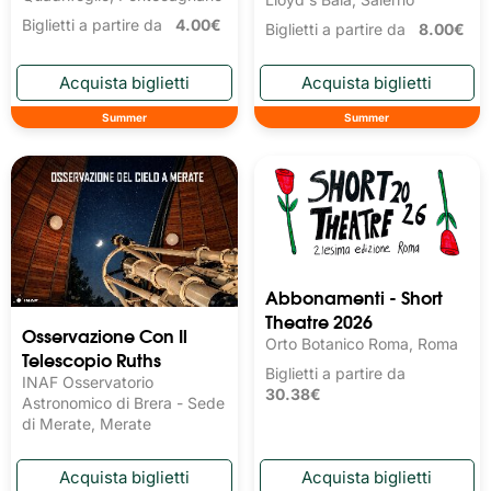
Biglietti a partire da
4.00€
Biglietti a partire da
8.00€
Summer
Summer
Abbonamenti - Short
Theatre 2026
Osservazione Con Il
Orto Botanico Roma, Roma
Telescopio Ruths
Biglietti a partire da
INAF Osservatorio
30.38€
Astronomico di Brera - Sede
di Merate, Merate