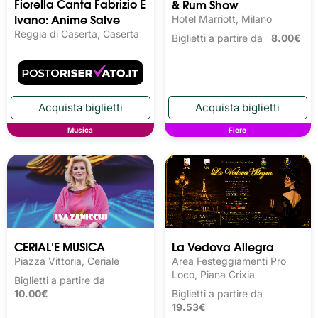
Fiorella Canta Fabrizio E
& Rum Show
Ivano: Anime Salve
Hotel Marriott, Milano
Reggia di Caserta, Caserta
Biglietti a partire da
8.00€
Musica
Fiere
CERIAL'E MUSICA
La Vedova Allegra
Piazza Vittoria, Ceriale
Area Festeggiamenti Pro
Loco, Piana Crixia
Biglietti a partire da
10.00€
Biglietti a partire da
19.53€