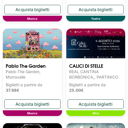
Musica
Teatro
Pablo The Garden
CALICI DI STELLE
Pablo The Garden,
REAL CANTINA
Morrovalle
BORBONICA,, PARTINICO
Biglietti a partire da
Biglietti a partire da
37.98€
25.00€
Musica
Altro