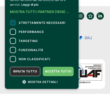
servizi.
Leggi di più
MOSTRA TUTTI I PARTNER
(1658) →
STRETTAMENTE NECESSARI
PERFORMANCE
TARGETING
FUNZIONALITÀ
NON CLASSIFICATI
RIFIUTA TUTTO
ACCETTA TUTTO
MOSTRA DETTAGLI
Clappit è un marchio di proprietà di:
Bemils Srl 