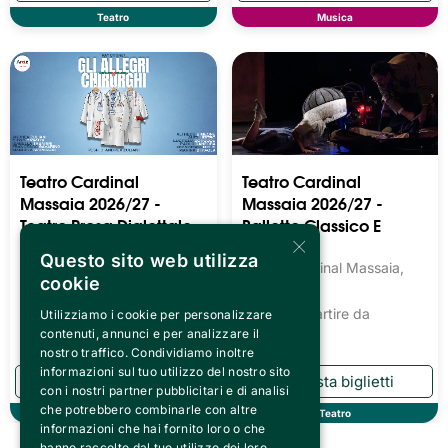
Teatro
Musica
Teatro Cardinal
Teatro Cardinal
Massaia 2026/27 -
Massaia 2026/27 -
Teatro Prosa Dialettale
Balletto Classico E
×
Moderno
Teatro Cardinal Massaia,
Questo sito web utilizza
Torino
Teatro Cardinal Massaia,
cookie
Torino
Biglietti a partire da
13.54€
Biglietti a partire da
Utilizziamo i cookie per personalizzare
13.54€
contenuti, annunci e per analizzare il
nostro traffico. Condividiamo inoltre
informazioni sul tuo utilizzo del nostro sito
con i nostri partner pubblicitari e di analisi
che potrebbero combinarle con altre
Teatro
Teatro
informazioni che hai fornito loro o che
hanno raccolto dal tuo utilizzo dei loro