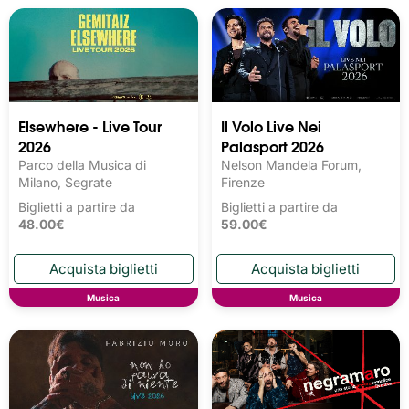
Elsewhere - Live Tour
Il Volo Live Nei
2026
Palasport 2026
Parco della Musica di
Nelson Mandela Forum,
Milano, Segrate
Firenze
Biglietti a partire da
Biglietti a partire da
48.00€
59.00€
Musica
Musica