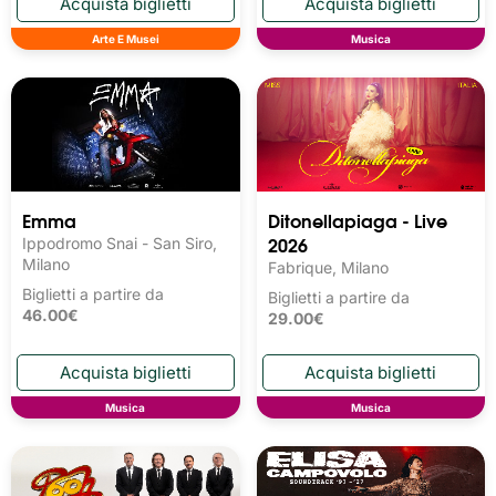
Arte E Musei
Musica
Emma
Ditonellapiaga - Live
2026
Ippodromo Snai - San Siro,
Milano
Fabrique, Milano
Biglietti a partire da
Biglietti a partire da
46.00€
29.00€
Musica
Musica