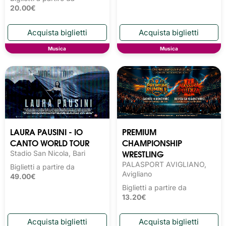
20.00€
Musica
Musica
LAURA PAUSINI - IO
PREMIUM
CANTO WORLD TOUR
CHAMPIONSHIP
WRESTLING
Stadio San Nicola, Bari
PALASPORT AVIGLIANO,
Biglietti a partire da
Avigliano
49.00€
Biglietti a partire da
13.20€