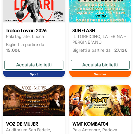
Trofeo Lovari 2026
SUNFLASH
PalaTagliate, Lucca
IL TORRICINO, LATERINA -
PERGINE V.NO
Biglietti a partire da
15.00€
Biglietti a partire da
27.12€
Sport
Summer
VOZ DE MUJER
WMT KOMBAT04
Auditorium San Fedele,
Pala Antenore, Padova