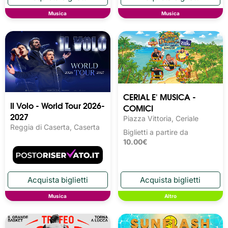
Musica
Musica
CERIAL E' MUSICA -
Il Volo - World Tour 2026-
COMICI
2027
Piazza Vittoria, Ceriale
Reggia di Caserta, Caserta
Biglietti a partire da
10.00€
Musica
Altro