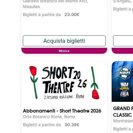
Giardino Botanico del Monte Arci,
S'Angelu,
Masullas
Biglietti 
Biglietti a partire da
23.00€
Musica
GRAND P
Abbonamenti - Short Theatre 2026
CLASSIC 
Orto Botanico Roma, Roma
Montresor
Biglietti a partire da
30.38€
Biglietti 