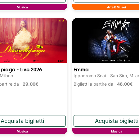
Musica
Arte E Musei
apiaga - Live 2026
Emma
 Milano
Ippodromo Snai - San Siro, Mila
a partire da
29.00€
Biglietti a partire da
46.00€
Musica
Musica