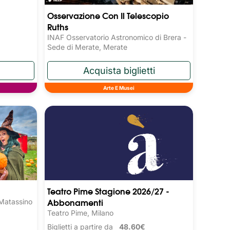
Osservazione Con Il Telescopio
Ruths
INAF Osservatorio Astronomico di Brera -
Sede di Merate, Merate
Arte E Musei
Teatro Pime Stagione 2026/27 -
Abbonamenti
 Matassino
Teatro Pime, Milano
Biglietti a partire da
48.60€