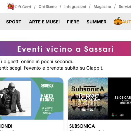
/
/
/
/
Chi Siamo
Integrazioni
Magazine
Serviz
Gift Card
AU
SPORT
ARTE E MUSEI
FIERE
SUMMER
Eventi vicino a Sassari
i biglietti online in pochi secondi.
enti: scegli l’evento e prenota subito su Clappit.
IONDI
SUBSONICA