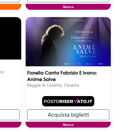
Musica
Fiorella Canta Fabrizio E Ivano:
no
Anime Salve
Reggia di Caserta, Caserta
Musica