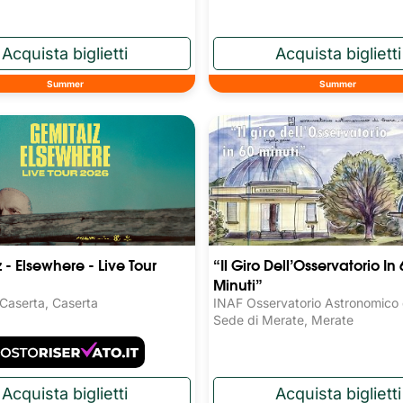
Summer
Summer
 - Elsewhere - Live Tour
“Il Giro Dell’Osservatorio In 
Minuti”
 Caserta, Caserta
INAF Osservatorio Astronomico d
Sede di Merate, Merate