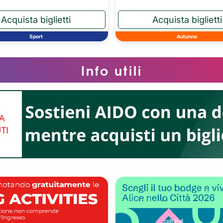
Sport
Autunno
Info utili