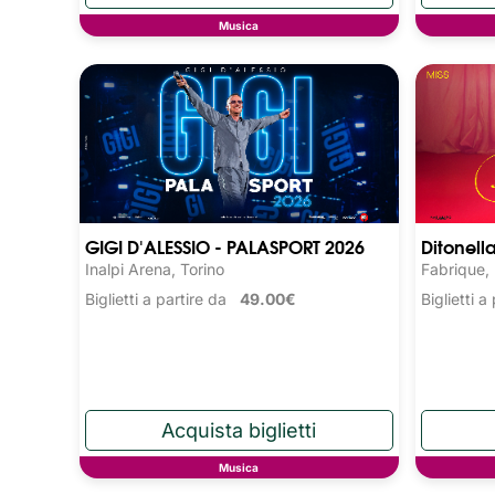
Musica
GIGI D'ALESSIO - PALASPORT 2026
Ditonell
Inalpi Arena, Torino
Fabrique,
Biglietti a partire da
49.00€
Biglietti 
Musica