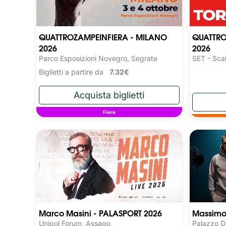
QUATTROZAMPEINFIERA - MILANO
QUATTRO
2026
2026
Parco Esposizioni Novegro, Segrate
SET - Scal
Biglietti a partire da
7.32€
Fiere
Marco Masini - PALASPORT 2026
Massimo 
Unipol Forum, Assago
Palazzo D