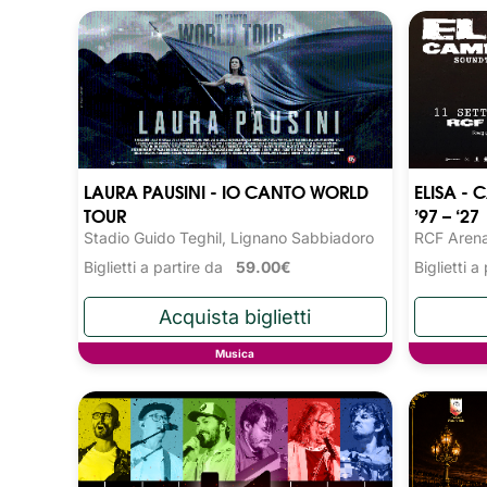
LAURA PAUSINI - IO CANTO WORLD
ELISA -
TOUR
’97 – ‘27
Stadio Guido Teghil, Lignano Sabbiadoro
RCF Arena
Biglietti a partire da
59.00€
Biglietti 
Musica