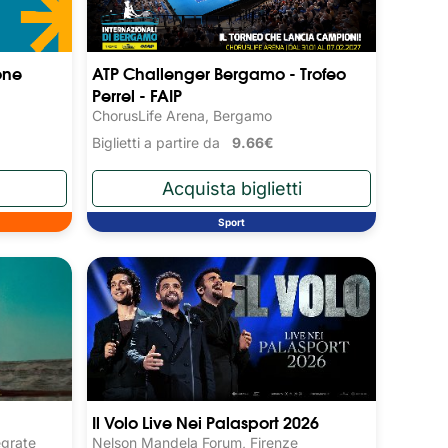
one
ATP Challenger Bergamo - Trofeo
Perrel - FAIP
ChorusLife Arena, Bergamo
Biglietti a partire da
9.66€
Sport
Il Volo Live Nei Palasport 2026
egrate
Nelson Mandela Forum, Firenze