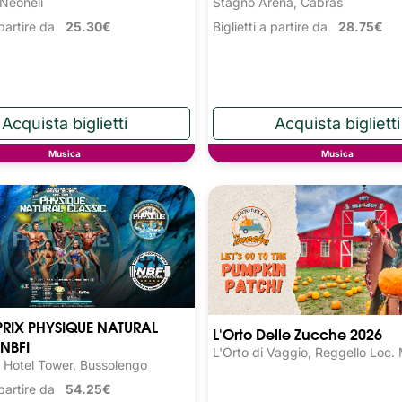
 Neoneli
Stagno Arena, Cabras
a partire da
25.30€
Biglietti a partire da
28.75€
Musica
Musica
RIX PHYSIQUE NATURAL
L'Orto Delle Zucche 2026
NBFI
L'Orto di Vaggio, Reggello Loc.
 Hotel Tower, Bussolengo
a partire da
54.25€