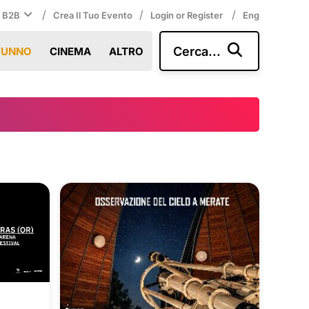
/
/
/
i B2B
Crea Il Tuo Evento
Login or Register
Eng
Cerca...
TUNNO
CINEMA
ALTRO