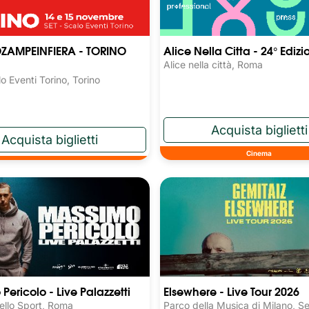
ZAMPEINFIERA - TORINO
Alice Nella Citta - 24° Edizi
Alice nella città, Roma
o Eventi Torino, Torino
Cinema
Pericolo - Live Palazzetti
Elsewhere - Live Tour 2026
ello Sport, Roma
Parco della Musica di Milano, S