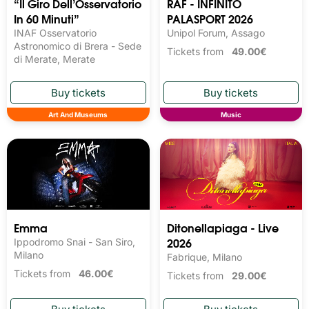
“Il Giro Dell’Osservatorio
RAF - INFINITO
In 60 Minuti”
PALASPORT 2026
INAF Osservatorio
Unipol Forum, Assago
Astronomico di Brera - Sede
Tickets from
49.00€
di Merate, Merate
Art And Museums
Music
Emma
Ditonellapiaga - Live
2026
Ippodromo Snai - San Siro,
Milano
Fabrique, Milano
Tickets from
46.00€
Tickets from
29.00€