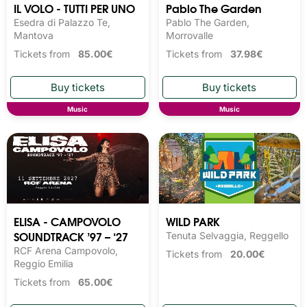
IL VOLO - TUTTI PER UNO
Pablo The Garden
Esedra di Palazzo Te,
Pablo The Garden,
Mantova
Morrovalle
Tickets from
85.00€
Tickets from
37.98€
Music
Music
ELISA - CAMPOVOLO
WILD PARK
SOUNDTRACK ’97 – ‘27
Tenuta Selvaggia, Reggello
RCF Arena Campovolo,
Tickets from
20.00€
Reggio Emilia
Tickets from
65.00€