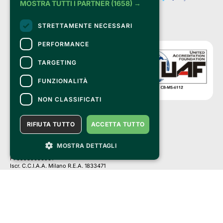
MOSTRA TUTTI I PARTNER
(1658) →
STRETTAMENTE NECESSARI
PERFORMANCE
TARGETING
FUNZIONALITÀ
NON CLASSIFICATI
RIFIUTA TUTTO
ACCETTA TUTTO
Clappit is a trademark of:
Bemils Srl 
a Socio Unico
MOSTRA DETTAGLI
Via Fosse Ardeatine, 4 -20092 Cinisello Balsamo (MI)
PI 05589050961
Iscr. C.C.I.A.A. Milano R.E.A. 1833471
© 2010-2025 Bemils Srl - All rights reserved
Credits: 
Clappit is based on the Belive 6.2 ticketing platform, certified by the Italian
Revenue Agency (Agenzia delle Entrate) under protocol no. 2025/445474
dated November 6, 2025.