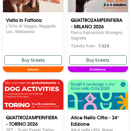
Visita In Fattoria
QUATTROZAMPEINFIERA
- MILANO 2026
L'Orto di Vaggio, Reggello
Loc. Matassino
Parco Esposizioni Novegro,
Segrate
Tickets from
7.32€
Autumn
Exhibitions
QUATTROZAMPEINFIERA
Alice Nella Citta - 24°
- TORINO 2026
Edizione
SET - Scalo Eventi Torino,
Alice nella città, Roma