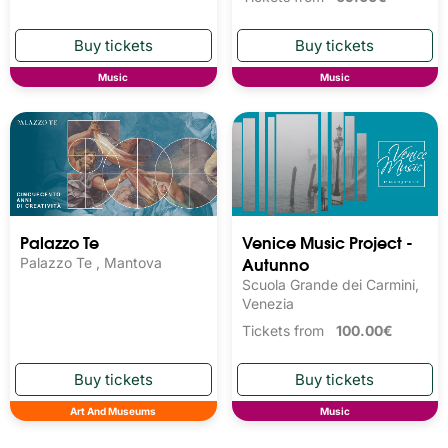
Music
Music
Palazzo Te
Venice Music Project -
Autunno
Palazzo Te , Mantova
Scuola Grande dei Carmini,
Venezia
Tickets from
100.00€
Art And Museums
Music