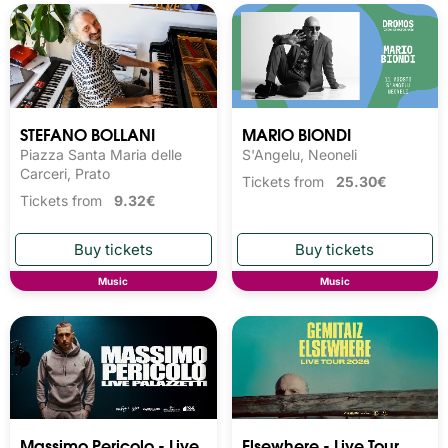
STEFANO BOLLANI
MARIO BIONDI
Piazza Santa Maria delle
S'Angelu, Neoneli
Carceri, Prato
Tickets from
25.30€
Tickets from
9.32€
Music
Music
Massimo Pericolo - Live
Elsewhere - Live Tour