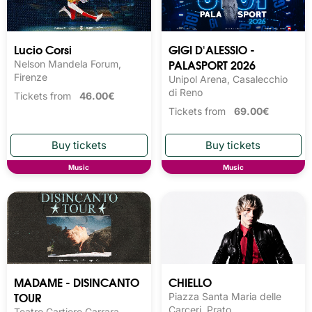
Lucio Corsi
GIGI D'ALESSIO -
PALASPORT 2026
Nelson Mandela Forum,
Firenze
Unipol Arena, Casalecchio
di Reno
Tickets from
46.00€
Tickets from
69.00€
Music
Music
MADAME - DISINCANTO
CHIELLO
TOUR
Piazza Santa Maria delle
Carceri, Prato
Teatro Cartiere Carrara,