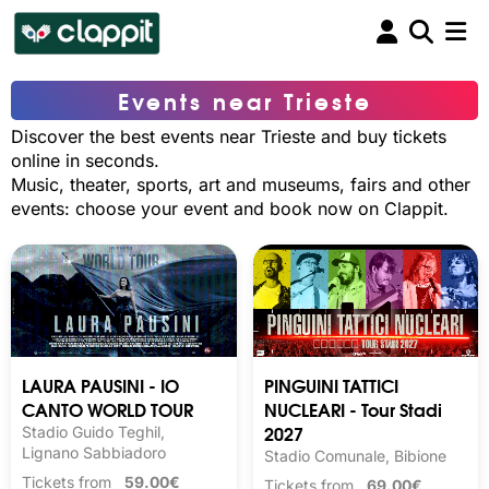
Events near Trieste
Discover the best events near Trieste and buy tickets
online in seconds.
Music, theater, sports, art and museums, fairs and other
events: choose your event and book now on Clappit.
LAURA PAUSINI - IO
PINGUINI TATTICI
CANTO WORLD TOUR
NUCLEARI - Tour Stadi
2027
Stadio Guido Teghil,
Lignano Sabbiadoro
Stadio Comunale, Bibione
Tickets from
59.00€
Tickets from
69.00€