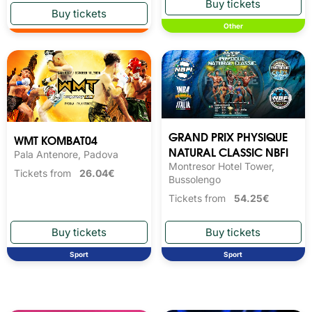
Other
GRAND PRIX PHYSIQUE
WMT KOMBAT04
NATURAL CLASSIC NBFI
Pala Antenore, Padova
Montresor Hotel Tower,
Tickets from
26.04€
Bussolengo
Tickets from
54.25€
Sport
Sport