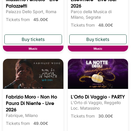
Palazzetti
2026
Palazzo Dello Sport, Roma
Parco della Musica di
Milano, Segrate
Tickets from
45.00€
Tickets from
48.00€
Music
Music
Fabrizio Moro - Non Ho
L'Orto Di Vaggio - PARTY
Paura Di Niente - Live
L'Orto di Vaggio, Reggello
2026
Loc. Matassino
Fabrique, Milano
Tickets from
30.00€
Tickets from
49.00€