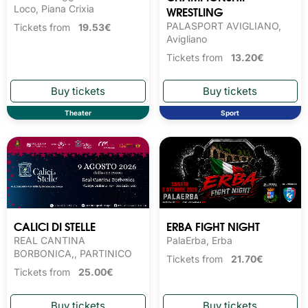
Loco, Piana Crixia
WRESTLING
PALASPORT AVIGLIANO,
Tickets from
19.53€
Avigliano
Tickets from
13.20€
Theater
Sport
CALICI DI STELLE
ERBA FIGHT NIGHT
REAL CANTINA
PalaErba, Erba
BORBONICA,, PARTINICO
Tickets from
21.70€
Tickets from
25.00€