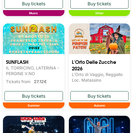
Music
Other
SUNFLASH
L'Orto Delle Zucche
2026
IL TORRICINO, LATERINA -
PERGINE V.NO
L'Orto di Vaggio, Reggello
Loc. Matassino
Tickets from
27.12€
Summer
Autumn