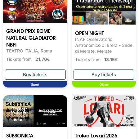
GRAND PRIX ROME
OPEN NIGHT
NATURAL GLADIATOR
INAF Osservatorio
NBFI
Astronomico di Brera - Sede
TEATRO ITALIA, Roma
di Merate, Merate
Tickets from
21.70€
Tickets from
13.15€
Sport
Other
SUBSONICA
Trofeo Lovari 2026