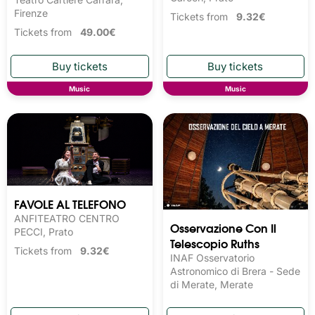
Firenze
Tickets from
9.32€
Tickets from
49.00€
Music
Music
FAVOLE AL TELEFONO
ANFITEATRO CENTRO
Osservazione Con Il
PECCI, Prato
Telescopio Ruths
Tickets from
9.32€
INAF Osservatorio
Astronomico di Brera - Sede
di Merate, Merate