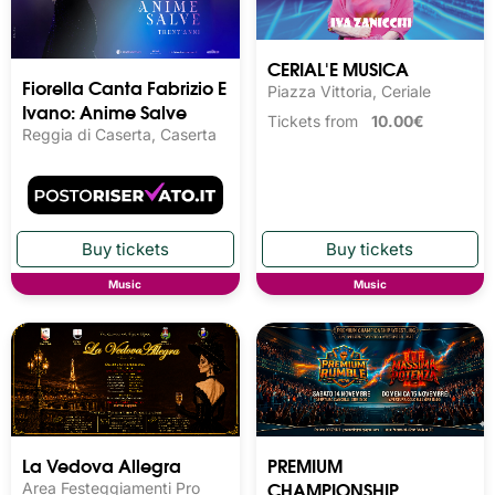
CERIAL'E MUSICA
Fiorella Canta Fabrizio E
Piazza Vittoria, Ceriale
Ivano: Anime Salve
Tickets from
10.00€
Reggia di Caserta, Caserta
Music
Music
La Vedova Allegra
PREMIUM
CHAMPIONSHIP
Area Festeggiamenti Pro