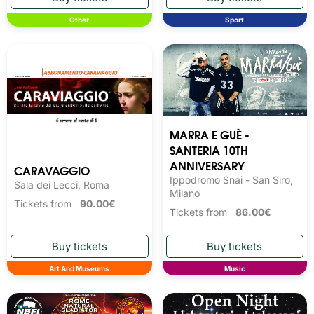
Other
Sport
MARRA E GUÈ -
SANTERIA 10TH
ANNIVERSARY
CARAVAGGIO
Ippodromo Snai - San Siro,
Sala dei Lecci, Roma
Milano
Tickets from
90.00€
Tickets from
86.00€
Art And Museums
Music