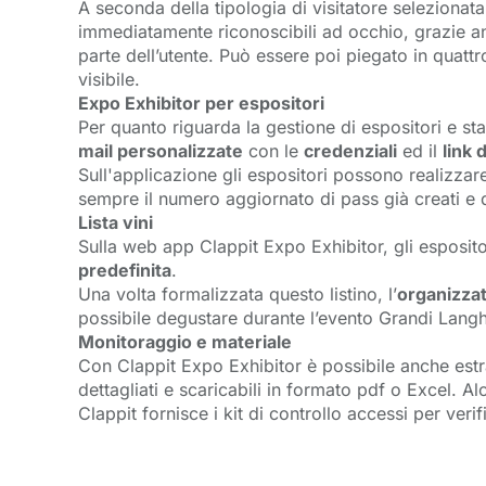
A seconda della tipologia di visitatore selezionat
immediatamente riconoscibili ad occhio, grazie anch
parte dell’utente. Può essere poi piegato in quatt
visibile.
Expo Exhibitor per espositori
Per quanto riguarda la gestione di espositori e st
mail personalizzate
con le 
credenziali
ed il 
link 
Sull'applicazione gli espositori possono realizza
sempre il numero aggiornato di pass già creati e 
Lista vini
Sulla web app Clappit Expo Exhibitor, gli esposi
predefinita
.
Una volta formalizzata questo listino, l’
organizza
possibile degustare durante l’evento Grandi Lang
Monitoraggio e materiale
Con Clappit Expo Exhibitor è possibile anche estrap
dettagliati e scaricabili in formato pdf o Excel. Al
Clappit fornisce i kit di controllo accessi per veri