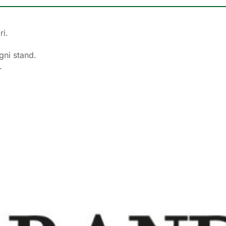
ri.
ogni stand.
.