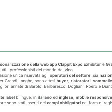
sonalizzazione della web app Clappit Expo Exhibitor
è 
Gr
utti i professionisti del mondo del vino.
asione unica riservata agli
operatori del settore
, sia
nazion
 Per Grandi Langhe, sono attesi
buyer
,
ristoratori
,
sommelie
gliori annate di Barolo, Barbaresco, Dogliani, Roero e Dian
te label
bilingue, in 
italiano
ed 
inglese
,
mobile responsiv
ore sono stati inseriti dei
campi obbligatori
nel form di regi