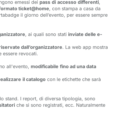
 vengono emessi dei
pass
di
accesso
differenti
,
formato ticket@home
, con stampa a casa da
ortabadge il giorno dell’evento, per essere sempre
rganizzatore
, ai quali sono stati
inviate delle e-
iservate dall’organizzatore
. La web app mostra
e essere revocati.
o all'evento, 
modificabile
fino ad una data
realizzare
il catalogo
con le etichette che sarà 
o stand. I report, di diversa tipologia, sono
sitatori
che si sono registrati, ecc. Naturalmente 