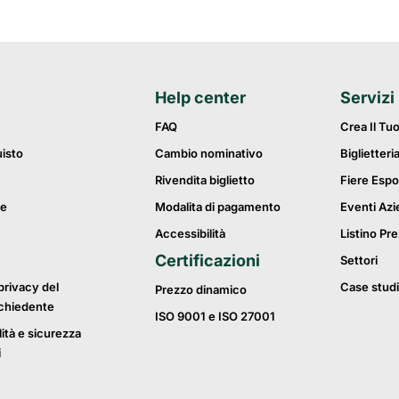
Help center
Servizi
FAQ
Crea Il Tu
uisto
Cambio nominativo
Biglietteri
Rivendita biglietto
Fiere Espo
ie
Modalita di pagamento
Eventi Azi
Accessibilità
Listino Pre
Certificazioni
Settori
privacy del
Case studi
Prezzo dinamico
ichiedente
ISO 9001 e ISO 27001
lità e sicurezza
i