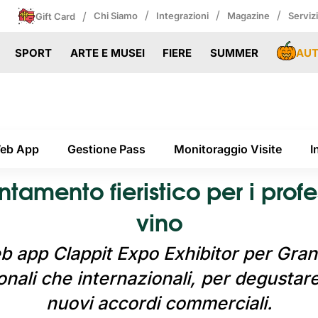
/
/
/
/
Chi Siamo
Integrazioni
Magazine
Serviz
Gift Card
AU
SPORT
ARTE E MUSEI
FIERE
SUMMER
Web App
Gestione Pass
Monitoraggio Visite
I
tamento fieristico per i profe
vino
eb app Clappit Expo Exhibitor per Gran
onali che internazionali, per degustare i
nuovi accordi commerciali.