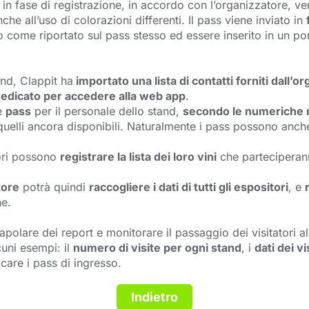
a in fase di registrazione, in accordo con l’organizzatore,
e all’uso di colorazioni differenti. Il pass viene inviato in
ro come riportato sul pass stesso ed essere inserito in un p
and, Clappit ha
importato una lista di contatti forniti dall’o
dedicato per accedere alla web app
.
re
pass
per il personale dello stand, 
secondo le numeriche r
quelli ancora disponibili. Naturalmente i pass possono anch
tori possono
registrare la lista dei loro vini
che parteciperann
tore
potrà quindi 
raccogliere i dati di tutti gli espositori
, e
he.
olare dei report e monitorare il passaggio dei visitatori all
cuni esempi: il
numero di visite per ogni stand
, i
dati dei vi
ficare i pass di ingresso.