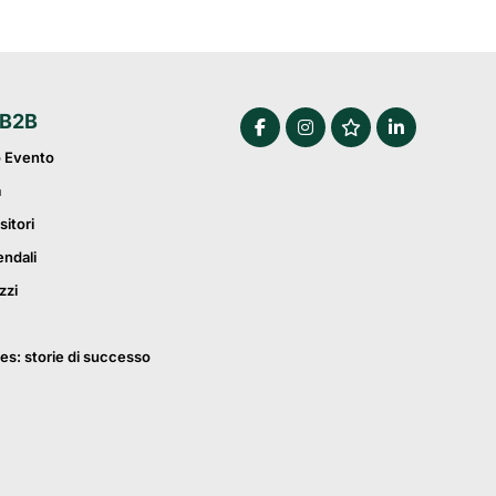
 B2B
o Evento
a
sitori
endali
zzi
es: storie di successo