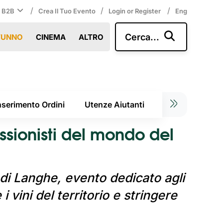
/
/
/
i B2B
Crea Il Tuo Evento
Login or Register
Eng
Cerca...
TUNNO
CINEMA
ALTRO
nserimento Ordini
Utenze Aiutanti
Live Report
ssionisti del mondo del
di Langhe, evento dedicato agli
 vini del territorio e stringere