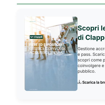
Scopri l
di Clapp
Gestione accred
e pass. Scaric
scopri come p
coinvolgere e 
pubblico.
Scarica la b