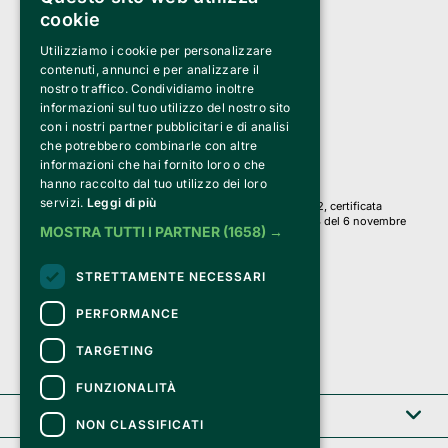
cookie
Utilizziamo i cookie per personalizzare
Clappit è un marchio di proprietà di:
Bemils Srl 
contenuti, annunci e per analizzare il
a Socio Unico
nostro traffico. Condividiamo inoltre
Via Fosse Ardeatine, 4 -20092 Cinisello Balsamo (MI)
informazioni sul tuo utilizzo del nostro sito
PI 05589050961
con i nostri partner pubblicitari e di analisi
Iscr. C.C.I.A.A. Milano R.E.A. 1833471
© 2010-2025 Bemils Srl - Tutti i diritti riservati
che potrebbero combinarle con altre
informazioni che hai fornito loro o che
Credits: 
hanno raccolto dal tuo utilizzo dei loro
servizi.
Leggi di più
Clappit è basato sulla piattaforma di biglietteria Belive 6.2, certificata
dall’Agenzia delle Entrate con protocollo n. 2025/445474 del 6 novembre
MOSTRA TUTTI I PARTNER
(1658) →
2025.
Su Clappit i tuoi acquisti ed i tuoi dati
STRETTAMENTE NECESSARI
sono sicuri e protetti da un certificato SSL
con crittografia a 128 bit.
PERFORMANCE
TARGETING
FUNZIONALITÀ
Clappit
NON CLASSIFICATI