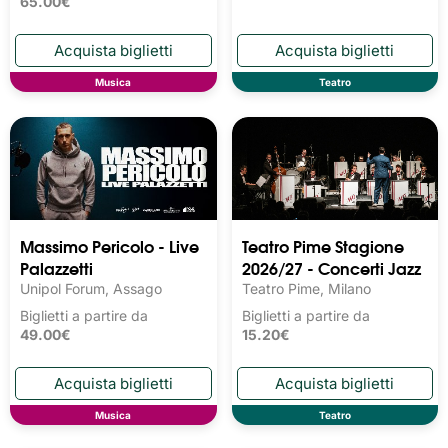
65.00€
Musica
Teatro
Massimo Pericolo - Live
Teatro Pime Stagione
Palazzetti
2026/27 - Concerti Jazz
Unipol Forum, Assago
Teatro Pime, Milano
Biglietti a partire da
Biglietti a partire da
49.00€
15.20€
Musica
Teatro