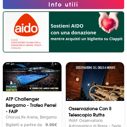
Info utili
ATP Challenger
Bergamo - Trofeo Perrel
Osservazione Con Il
- FAIP
Telescopio Ruths
ChorusLife Arena, Bergamo
INAF Osservatorio
Biglietti a partire da
9.66€
Astronomico di Brera - Sede