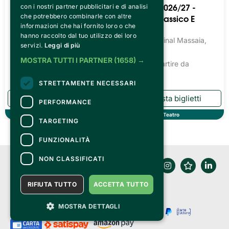
Massaia 2026/27 -
Massaia 2026/27 -
con i nostri partner pubblicitari e di analisi
Teatro Prosa Dialettale
Balletto Classico E
che potrebbero combinarle con altre
informazioni che hai fornito loro o che
Moderno
Teatro Cardinal Massaia,
hanno raccolto dal tuo utilizzo dei loro
Torino
Teatro Cardinal Massaia,
servizi.
Leggi di più
Torino
Biglietti a partire da
MOSTRA TUTTI I PARTNER
(1658) →
13.54€
Biglietti a partire da
13.54€
STRETTAMENTE NECESSARI
PERFORMANCE
Teatro
Teatro
TARGETING
FUNZIONALITÀ
NON CLASSIFICATI
RIFIUTA TUTTO
ACCETTA TUTTO
MOSTRA DETTAGLI