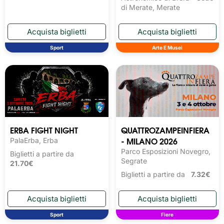
di Merate, Merate
Sport
Arte E Musei
ERBA FIGHT NIGHT
QUATTROZAMPEINFIERA
- MILANO 2026
PalaErba, Erba
Parco Esposizioni Novegro,
Biglietti a partire da
Segrate
21.70€
Biglietti a partire da
7.32€
Sport
Fiere