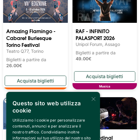
Amazing Flamingo -
RAF - INFINITO
Cabaret Burlesque
PALASPORT 2026
Torino Festival
Unipol Forum, Assago
Teatro Q77, Torino
Biglietti a partire da
49.00€
Biglietti a partire da
26.00€
Musica
×
Questo sito web utilizza
cookie
Utilizziamo i cookie per personalizzare
contenuti, annunci e per analizzare il
nostro traffico. Condividiamo inoltre
Teatro Cardinal
Teatro Cardinal
informazioni sul tuo utilizzo del nostro sito