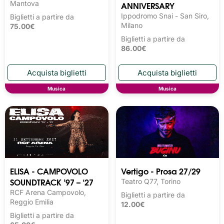
Mantova
ANNIVERSARY
Ippodromo Snai - San Siro,
Biglietti a partire da
Milano
75.00€
Biglietti a partire da
86.00€
Musica
Musica
ELISA - CAMPOVOLO
Vertigo - Prosa 27/29
SOUNDTRACK ’97 – ‘27
Teatro Q77, Torino
RCF Arena Campovolo,
Biglietti a partire da
Reggio Emilia
12.00€
Biglietti a partire da