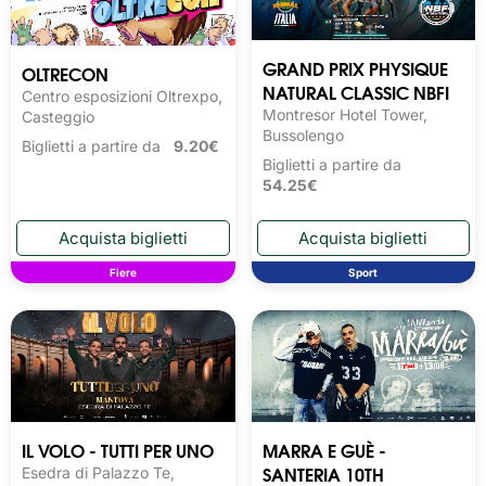
GRAND PRIX PHYSIQUE
OLTRECON
NATURAL CLASSIC NBFI
Centro esposizioni Oltrexpo,
Montresor Hotel Tower,
Casteggio
Bussolengo
Biglietti a partire da
9.20€
Biglietti a partire da
54.25€
Fiere
Sport
IL VOLO - TUTTI PER UNO
MARRA E GUÈ -
SANTERIA 10TH
Esedra di Palazzo Te,