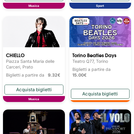
Musica
Sport
CHIELLO
Torino Beatles Days
Piazza Santa Maria delle
Teatro Q77, Torino
Carceri, Prato
Biglietti a partire da
Biglietti a partire da
9.32€
15.00€
Musica