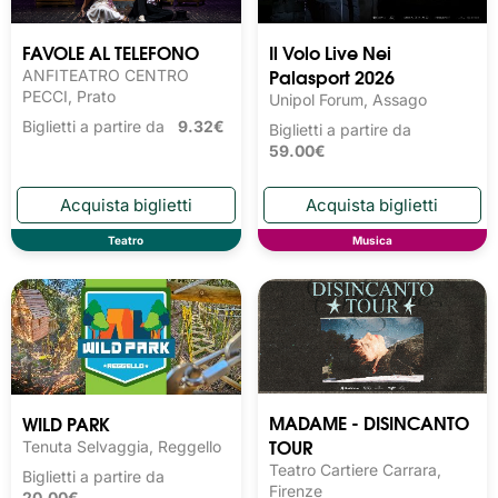
FAVOLE AL TELEFONO
Il Volo Live Nei
Palasport 2026
ANFITEATRO CENTRO
PECCI, Prato
Unipol Forum, Assago
Biglietti a partire da
9.32€
Biglietti a partire da
59.00€
Teatro
Musica
MADAME - DISINCANTO
WILD PARK
TOUR
Tenuta Selvaggia, Reggello
Teatro Cartiere Carrara,
Biglietti a partire da
Firenze
20.00€