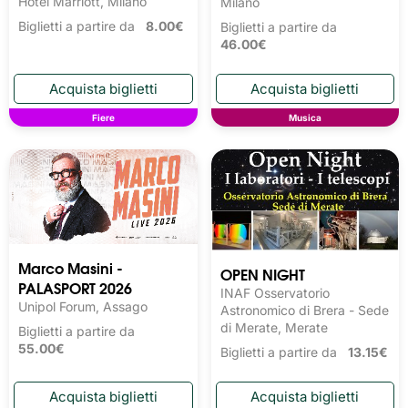
Hotel Marriott, Milano
Milano
Biglietti a partire da
8.00€
Biglietti a partire da
46.00€
Fiere
Musica
Marco Masini -
OPEN NIGHT
PALASPORT 2026
INAF Osservatorio
Unipol Forum, Assago
Astronomico di Brera - Sede
di Merate, Merate
Biglietti a partire da
55.00€
Biglietti a partire da
13.15€