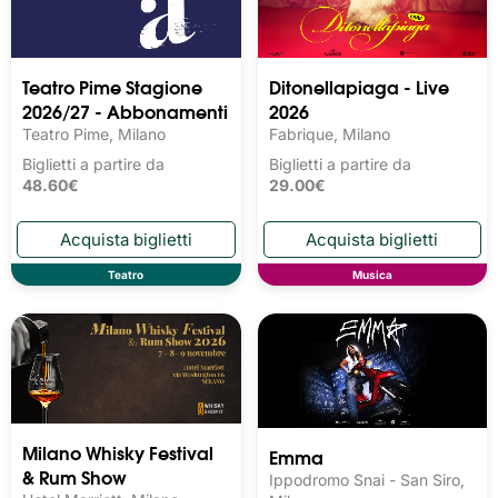
Teatro Pime Stagione
Ditonellapiaga - Live
2026/27 - Abbonamenti
2026
Teatro Pime, Milano
Fabrique, Milano
Biglietti a partire da
Biglietti a partire da
48.60€
29.00€
Teatro
Musica
Milano Whisky Festival 
Emma
& Rum Show
Ippodromo Snai - San Siro,