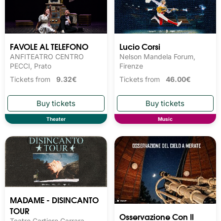
FAVOLE AL TELEFONO
Lucio Corsi
ANFITEATRO CENTRO
Nelson Mandela Forum,
PECCI, Prato
Firenze
Tickets from
9.32€
Tickets from
46.00€
Theater
Music
MADAME - DISINCANTO
TOUR
Osservazione Con Il
Teatro Cartiere Carrara,