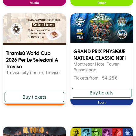
Music
Other
GRAND PRIX PHYSIQUE
Tiramisù World Cup
NATURAL CLASSIC NBFI
2026 Per Le Selezioni A
Montresor Hotel Tower,
Treviso
Bussolengo
Treviso city centre, Treviso
Tickets from
54.25€
Sport