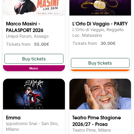
Marco Masini -
L'Orto Di Vaggio - PARTY
PALASPORT 2026
L'Orto di Vaggio, Reggello
Loc. Matassino
Unipol Forum, Assago
Tickets from
30.00€
Tickets from
55.00€
Music
Emma
Teatro Pime Stagione
2026/27 - Prosa
Ippodromo Snai - San Siro,
Milano
Teatro Pime, Milano