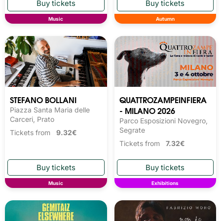
Music
Autumn
STEFANO BOLLANI
QUATTROZAMPEINFIERA
- MILANO 2026
Piazza Santa Maria delle
Carceri, Prato
Parco Esposizioni Novegro,
Segrate
Tickets from
9.32€
Tickets from
7.32€
Music
Exhibitions