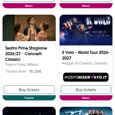
Music
Music
Teatro Pime Stagione
Il Volo - World Tour 2026-
2026/27 - Concerti
2027
Classici
Reggia di Caserta, Caserta
Teatro Pime, Milano
Tickets from
15.20€
Theater
Music