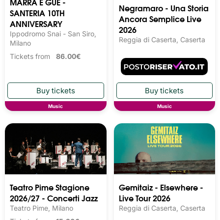
MARRA E GUÈ -
Negramaro - Una Storia
SANTERIA 10TH
Ancora Semplice Live
ANNIVERSARY
2026
Ippodromo Snai - San Siro,
Reggia di Caserta, Caserta
Milano
Tickets from
86.00€
Music
Music
Teatro Pime Stagione
Gemitaiz - Elsewhere -
2026/27 - Concerti Jazz
Live Tour 2026
Teatro Pime, Milano
Reggia di Caserta, Caserta