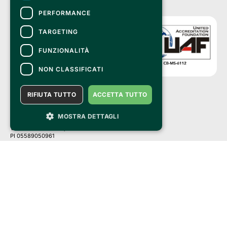
PERFORMANCE
TARGETING
FUNZIONALITÀ
NON CLASSIFICATI
RIFIUTA TUTTO
ACCETTA TUTTO
Clappit is a trademark of:
Bemils Srl 
MOSTRA DETTAGLI
a Socio Unico
Via Fosse Ardeatine, 4 -20092 Cinisello Balsamo (MI)
PI 05589050961
Iscr. C.C.I.A.A. Milano R.E.A. 1833471
© 2010-2025 Bemils Srl - All rights reserved
Credits: 
Clappit is based on the Belive 6.2 ticketing platform, certified by the Italian
Revenue Agency (Agenzia delle Entrate) under protocol no. 2025/445474
dated November 6, 2025.
On Clappit your purchases and your data
they are secure and protected by an SSL certificate 
with 128-bit encryption.