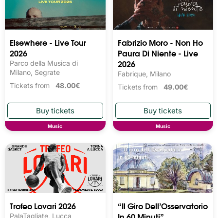
Elsewhere - Live Tour
Fabrizio Moro - Non Ho
2026
Paura Di Niente - Live
2026
Parco della Musica di
Milano, Segrate
Fabrique, Milano
Tickets from
48.00€
Tickets from
49.00€
Music
Music
Trofeo Lovari 2026
“Il Giro Dell’Osservatorio
In 60 Minuti”
PalaTagliate, Lucca