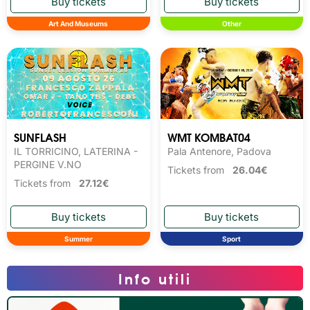
Art And Museums
Other
SUNFLASH
WMT KOMBAT04
IL TORRICINO, LATERINA -
Pala Antenore, Padova
PERGINE V.NO
Tickets from
26.04€
Tickets from
27.12€
Summer
Sport
Info utili