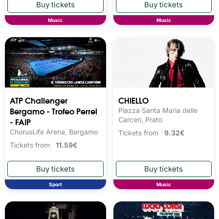
Music
Music
ATP Challenger
CHIELLO
Bergamo - Trofeo Perrel
Piazza Santa Maria delle
- FAIP
Carceri, Prato
ChorusLife Arena, Bergamo
Tickets from
9.32€
Tickets from
11.59€
Sport
Music