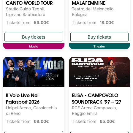
CANTO WORLD TOUR
MALAFEMMINE
Stadio Guido Teghil,
Teatro del Meloncello,
Lignano Sabbiadoro
Bologna
Tickets from
59.00€
Tickets from
18.00€
Music
Theater
Il Volo Live Nei
ELISA - CAMPOVOLO
Palasport 2026
SOUNDTRACK ’97 – ‘27
Unipol Arena, Casalecchio
RCF Arena Campovolo,
di Reno
Reggio Emilia
Tickets from
69.00€
Tickets from
65.00€