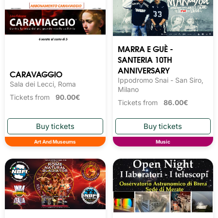
MARRA E GUÈ -
SANTERIA 10TH
ANNIVERSARY
CARAVAGGIO
Ippodromo Snai - San Siro,
Sala dei Lecci, Roma
Milano
Tickets from
90.00€
Tickets from
86.00€
Art And Museums
Music