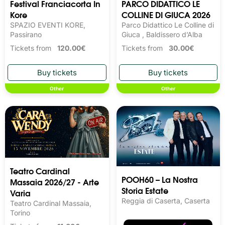
Festival Franciacorta In
PARCO DIDATTICO LE
Kore
COLLINE DI GIUCA 2026
SPAZIO EVENTI KORE,
Parco Didattico Le Colline di
Passirano
Giuca , Baldissero d’Alba
Tickets from
120.00€
Tickets from
30.00€
Other
Other
Teatro Cardinal
POOH60 – La Nostra
Massaia 2026/27 - Arte
Storia Estate
Varia
Reggia di Caserta, Caserta
Teatro Cardinal Massaia,
Torino