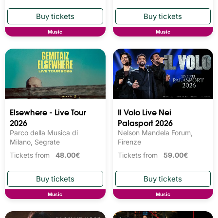
Music
Music
Elsewhere - Live Tour
Il Volo Live Nei
2026
Palasport 2026
Parco della Musica di
Nelson Mandela Forum,
Milano, Segrate
Firenze
Tickets from
48.00€
Tickets from
59.00€
Music
Music