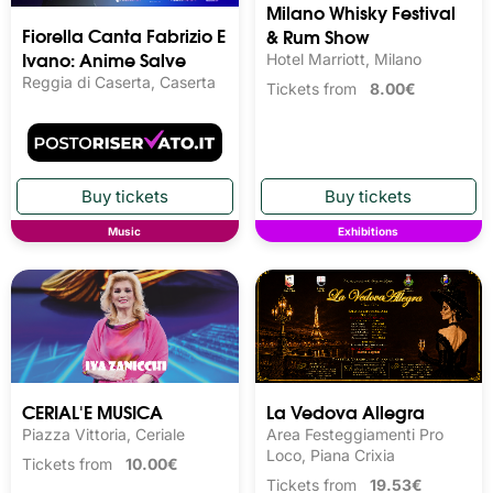
Milano Whisky Festival 
Fiorella Canta Fabrizio E
& Rum Show
Ivano: Anime Salve
Hotel Marriott, Milano
Reggia di Caserta, Caserta
Tickets from
8.00€
Music
Exhibitions
CERIAL'E MUSICA
La Vedova Allegra
Piazza Vittoria, Ceriale
Area Festeggiamenti Pro
Loco, Piana Crixia
Tickets from
10.00€
Tickets from
19.53€