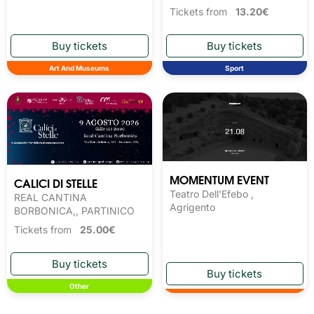
Tickets from
13.20€
Art And Museums
Sport
MOMENTUM EVENT
CALICI DI STELLE
Teatro Dell'Efebo ,
REAL CANTINA
Agrigento
BORBONICA,, PARTINICO
Tickets from
25.00€
Other