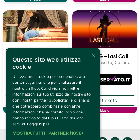
Teatro Cardinal
×
Giorgia – G – Last Call
Massaia 2026/27 -
Questo sito web utilizza
Reggia di Caserta, Caserta
Teatro Prosa
cookie
Teatro Cardinal Massaia,
Utilizziamo i cookie per personalizzare
Torino
contenuti, annunci e per analizzare il
Tickets from
11.00€
nostro traffico. Condividiamo inoltre
informazioni sul tuo utilizzo del nostro sito
con i nostri partner pubblicitari e di analisi
che potrebbero combinarle con altre
Theater
Music
informazioni che hai fornito loro o che
hanno raccolto dal tuo utilizzo dei loro
servizi.
Leggi di più
MOSTRA TUTTI I PARTNER
(1658) →