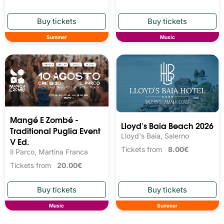
Summer
Music
Mangé E Zombé -
Lloyd's Baia Beach 2026
Traditional Puglia Event
Lloyd's Baia, Salerno
V Ed.
Tickets from
8.00€
Il Parco, Martina Franca
Tickets from
20.00€
Music
Summer