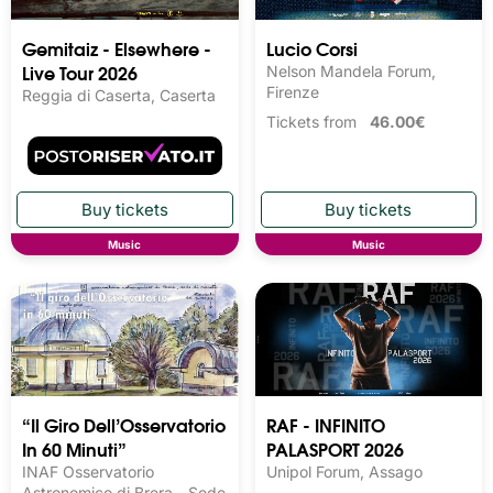
Gemitaiz - Elsewhere -
Lucio Corsi
Live Tour 2026
Nelson Mandela Forum,
Firenze
Reggia di Caserta, Caserta
Tickets from
46.00€
Music
Music
“Il Giro Dell’Osservatorio
RAF - INFINITO
In 60 Minuti”
PALASPORT 2026
INAF Osservatorio
Unipol Forum, Assago
Astronomico di Brera - Sede