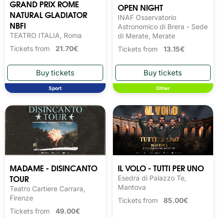
GRAND PRIX ROME
OPEN NIGHT
NATURAL GLADIATOR
INAF Osservatorio
NBFI
Astronomico di Brera - Sede
TEATRO ITALIA, Roma
di Merate, Merate
Tickets from
21.70€
Tickets from
13.15€
Sport
Other
MADAME - DISINCANTO
IL VOLO - TUTTI PER UNO
TOUR
Esedra di Palazzo Te,
Mantova
Teatro Cartiere Carrara,
Firenze
Tickets from
85.00€
Tickets from
49.00€