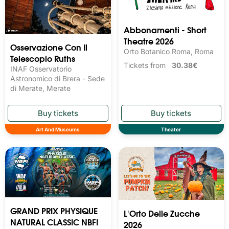
Abbonamenti - Short
Theatre 2026
Osservazione Con Il
Orto Botanico Roma, Roma
Telescopio Ruths
Tickets from
30.38€
INAF Osservatorio
Astronomico di Brera - Sede
di Merate, Merate
Art And Museums
Theater
GRAND PRIX PHYSIQUE
L'Orto Delle Zucche
NATURAL CLASSIC NBFI
2026