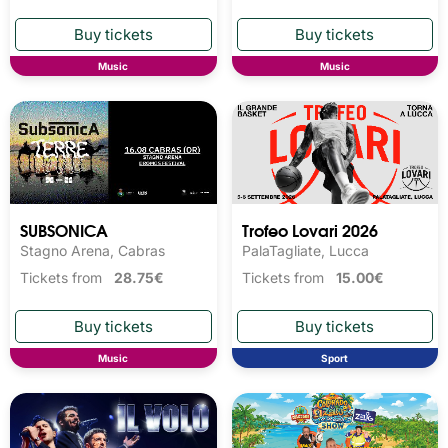
Music
Music
SUBSONICA
Trofeo Lovari 2026
Stagno Arena, Cabras
PalaTagliate, Lucca
Tickets from
28.75€
Tickets from
15.00€
Music
Sport