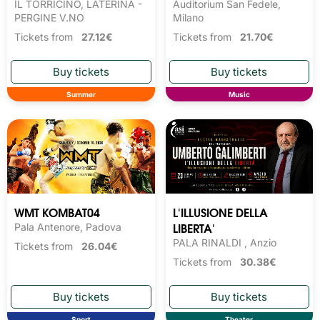
IL TORRICINO, LATERINA -
Auditorium San Fedele,
PERGINE V.NO
Milano
Tickets from
27.12€
Tickets from
21.70€
Summer
Music
WMT KOMBAT04
L'ILLUSIONE DELLA
LIBERTA'
Pala Antenore, Padova
PALA RINALDI , Anzio
Tickets from
26.04€
Tickets from
30.38€
Sport
Theater