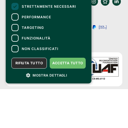
STRETTAMENTE NECESSARI
PERFORMANCE
TARGETING
FUNZIONALITÀ
NON CLASSIFICATI
RIFIUTA TUTTO
ACCETTA TUTTO
MOSTRA DETTAGLI
Clappit is a trademark of:
Bemils Srl 
a Socio Unico
Via Fosse Ardeatine, 4 -20092 Cinisello Balsamo (MI)
PI 05589050961
Iscr. C.C.I.A.A. Milano R.E.A. 1833471