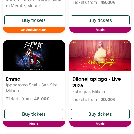
Tickets from
49.00€
di Merate, Merate
Art And Museums
Music
Emma
Ditonellapiaga - Live
2026
Ippodromo Snai - San Siro,
Milano
Fabrique, Milano
Tickets from
46.00€
Tickets from
29.00€
Music
Music