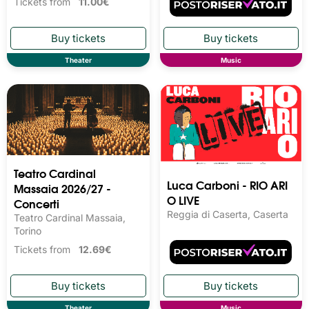
Tickets from
11.00€
Theater
Music
Teatro Cardinal
Luca Carboni - RIO ARI
Massaia 2026/27 -
O LIVE
Concerti
Reggia di Caserta, Caserta
Teatro Cardinal Massaia,
Torino
Tickets from
12.69€
Theater
Music