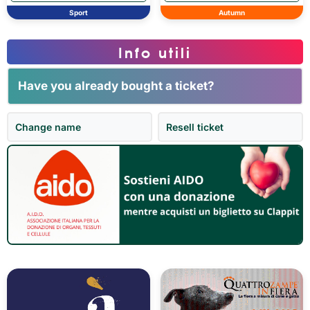
Sport
Autumn
Info utili
Have you already bought a ticket?
Change name
Resell ticket