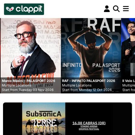
Clappit
biglietteria
LASPORT 2026
RAF - INFINITO PALASPORT 2026
Il Volo Live nei Palasport 20
Multiple Locations
Multiple Locations
 03 Nov 2026
Start from Monday 12 Oct 2026
Start from Monday 07 Dec 2