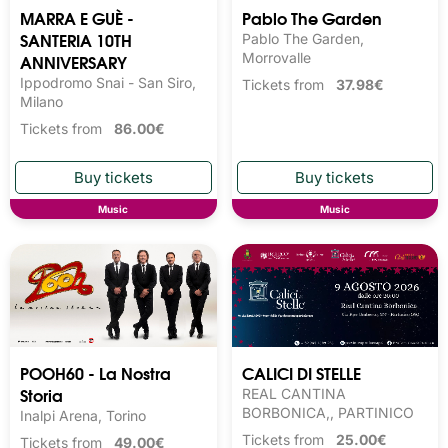
MARRA E GUÈ -
Pablo The Garden
SANTERIA 10TH
Pablo The Garden,
ANNIVERSARY
Morrovalle
Ippodromo Snai - San Siro,
Tickets from
37.98€
Milano
Tickets from
86.00€
Music
Music
POOH60 - La Nostra
CALICI DI STELLE
Storia
REAL CANTINA
BORBONICA,, PARTINICO
Inalpi Arena, Torino
Tickets from
25.00€
Tickets from
49.00€