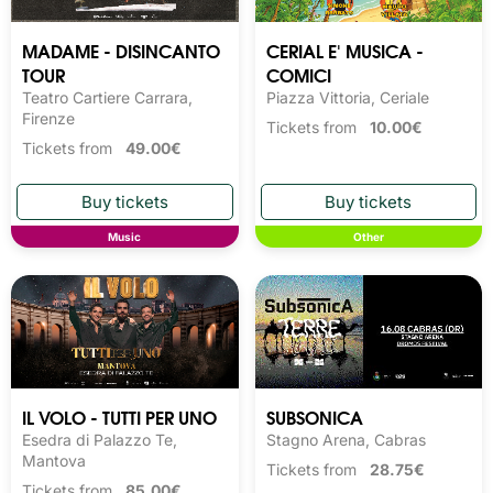
MADAME - DISINCANTO
CERIAL E' MUSICA -
TOUR
COMICI
Teatro Cartiere Carrara,
Piazza Vittoria, Ceriale
Firenze
Tickets from
10.00€
Tickets from
49.00€
Music
Other
IL VOLO - TUTTI PER UNO
SUBSONICA
Esedra di Palazzo Te,
Stagno Arena, Cabras
Mantova
Tickets from
28.75€
Tickets from
85.00€