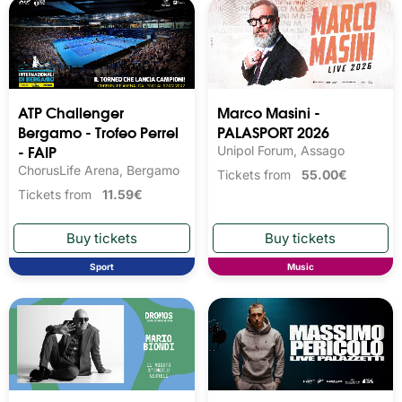
ATP Challenger
Marco Masini -
Bergamo - Trofeo Perrel
PALASPORT 2026
- FAIP
Unipol Forum, Assago
ChorusLife Arena, Bergamo
Tickets from
55.00€
Tickets from
11.59€
Sport
Music