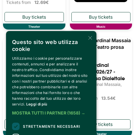
Tickets from
12.69€
Theater
Music
×
Questo sito web utilizza
cookie
Utilizziamo i cookie per personalizzare
contenuti, annunci e per analizzare il
nostro traffico. Condividiamo inoltre
Teatro Cardinal
Teatro Cardinal
informazioni sul tuo utilizzo del nostro sito
Massaia 2026/27 -
Massaia 2026/27 -
con i nostri partner pubblicitari e di analisi
che potrebbero combinarle con altre
Teatro Prosa
Teatro Prosa Dialettale
informazioni che hai fornito loro o che
Teatro Cardinal Massaia,
Teatro Cardinal Massaia,
hanno raccolto dal tuo utilizzo dei loro
Torino
Torino
servizi.
Leggi di più
Tickets from
11.00€
Tickets from
13.54€
MOSTRA TUTTI I PARTNER
(1658) →
STRETTAMENTE NECESSARI
Theater
Theater