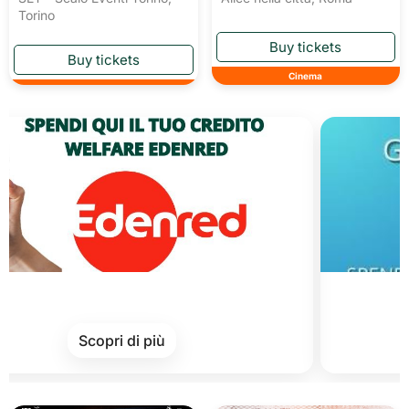
Torino
Cinema
Card
Scopri di più