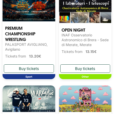
PREMIUM
OPEN NIGHT
CHAMPIONSHIP
INAF Osservatorio
WRESTLING
Astronomico di Brera - Sede
PALASPORT AVIGLIANO,
di Merate, Merate
Avigliano
Tickets from
13.15€
Tickets from
13.20€
Sport
Other