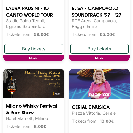
LAURA PAUSINI - IO
ELISA - CAMPOVOLO
CANTO WORLD TOUR
SOUNDTRACK ’97 – ‘27
Stadio Guido Teghil,
RCF Arena Campovolo,
Lignano Sabbiadoro
Reggio Emilia
Tickets from
59.00€
Tickets from
65.00€
Music
Music
Milano Whisky Festival 
CERIAL'E MUSICA
& Rum Show
Piazza Vittoria, Ceriale
Hotel Marriott, Milano
Tickets from
10.00€
Tickets from
8.00€