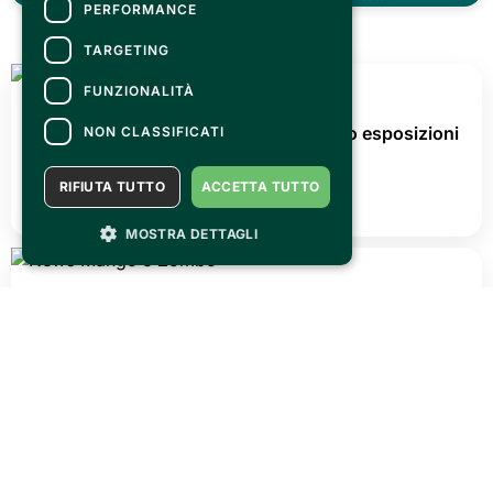
PERFORMANCE
MAGAZINE
TARGETING
FUNZIONALITÀ
NON CLASSIFICATI
RIFIUTA TUTTO
ACCETTA TUTTO
MOSTRA DETTAGLI
FRIDAY 31 JULY 2026
OLTRECON is waiting for you @ Centro esposizioni
Oltrexpo on 26/27 september!
READ ALL