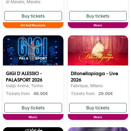
di Merate, Merate
Art And Museums
Music
GIGI D'ALESSIO -
Ditonellapiaga - Live
PALASPORT 2026
2026
Inalpi Arena, Torino
Fabrique, Milano
Tickets from
49.00€
Tickets from
29.00€
Music
Music