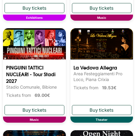
Exhibitions
Music
PINGUINI TATTICI
La Vedova Allegra
NUCLEARI - Tour Stadi
Area Festeggiamenti Pro
2027
Loco, Piana Crixia
Stadio Comunale, Bibione
Tickets from
19.53€
Tickets from
69.00€
Music
Theater