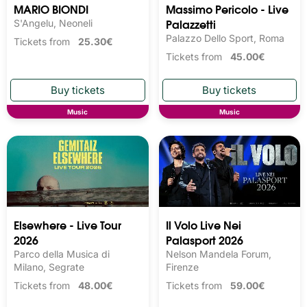
MARIO BIONDI
Massimo Pericolo - Live
Palazzetti
S'Angelu, Neoneli
Palazzo Dello Sport, Roma
Tickets from
25.30€
Tickets from
45.00€
Music
Music
Elsewhere - Live Tour
Il Volo Live Nei
2026
Palasport 2026
Parco della Musica di
Nelson Mandela Forum,
Milano, Segrate
Firenze
Tickets from
48.00€
Tickets from
59.00€