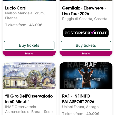
Lucio Corsi
Gemitaiz - Elsewhere -
Live Tour 2026
Nelson Mandela Forum,
Firenze
Reggia di Caserta, Caserta
Tickets from
46.00€
Music
Music
“Il Giro Dell’Osservatorio
RAF - INFINITO
In 60 Minuti”
PALASPORT 2026
INAF Osservatorio
Unipol Forum, Assago
Astronomico di Brera - Sede
Tickets from
49.00€