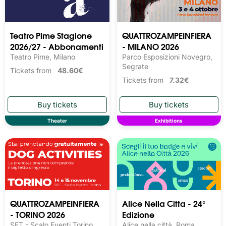
Teatro Pime Stagione
QUATTROZAMPEINFIERA
2026/27 - Abbonamenti
- MILANO 2026
Teatro Pime, Milano
Parco Esposizioni Novegro,
Segrate
Tickets from
48.60€
Tickets from
7.32€
Theater
Exhibitions
QUATTROZAMPEINFIERA
Alice Nella Citta - 24°
- TORINO 2026
Edizione
SET - Scalo Eventi Torino,
Alice nella città, Roma