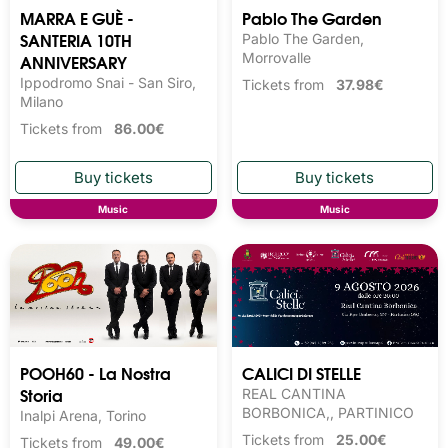
MARRA E GUÈ -
Pablo The Garden
SANTERIA 10TH
Pablo The Garden,
ANNIVERSARY
Morrovalle
Ippodromo Snai - San Siro,
Tickets from
37.98€
Milano
Tickets from
86.00€
Music
Music
POOH60 - La Nostra
CALICI DI STELLE
Storia
REAL CANTINA
BORBONICA,, PARTINICO
Inalpi Arena, Torino
Tickets from
25.00€
Tickets from
49.00€