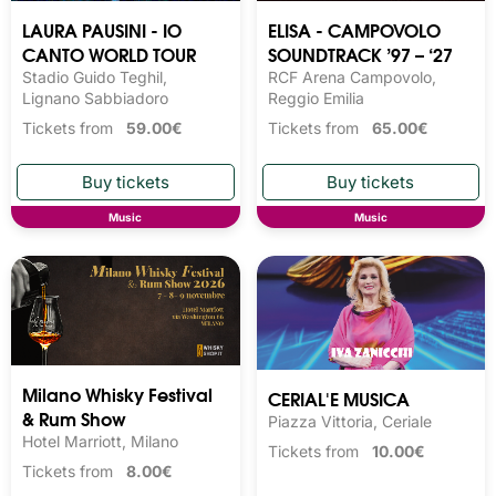
LAURA PAUSINI - IO
ELISA - CAMPOVOLO
CANTO WORLD TOUR
SOUNDTRACK ’97 – ‘27
Stadio Guido Teghil,
RCF Arena Campovolo,
Lignano Sabbiadoro
Reggio Emilia
Tickets from
59.00€
Tickets from
65.00€
Music
Music
Milano Whisky Festival 
CERIAL'E MUSICA
& Rum Show
Piazza Vittoria, Ceriale
Hotel Marriott, Milano
Tickets from
10.00€
Tickets from
8.00€