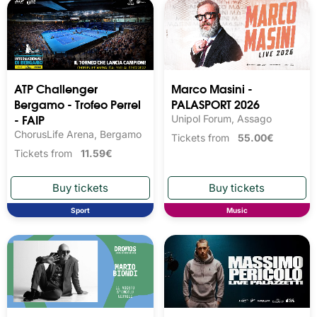
ATP Challenger
Marco Masini -
Bergamo - Trofeo Perrel
PALASPORT 2026
- FAIP
Unipol Forum, Assago
ChorusLife Arena, Bergamo
Tickets from
55.00€
Tickets from
11.59€
Sport
Music