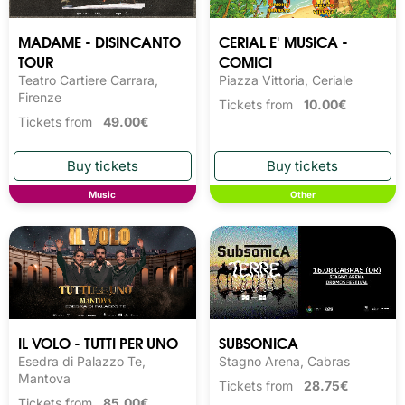
MADAME - DISINCANTO
CERIAL E' MUSICA -
TOUR
COMICI
Teatro Cartiere Carrara,
Piazza Vittoria, Ceriale
Firenze
Tickets from
10.00€
Tickets from
49.00€
Music
Other
IL VOLO - TUTTI PER UNO
SUBSONICA
Esedra di Palazzo Te,
Stagno Arena, Cabras
Mantova
Tickets from
28.75€
Tickets from
85.00€