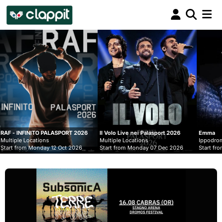
Clappit
biglietteria
NITO PALASPORT 2026
Il Volo Live nei Palasport 2026
Emma
cations
Multiple Locations
Ippodromo Snai - Sa
Monday 12 Oct 2026
Start from Monday 07 Dec 2026
Start from Wednesd