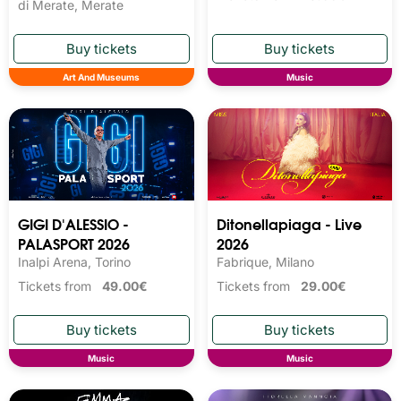
di Merate, Merate
Art And Museums
Music
GIGI D'ALESSIO -
Ditonellapiaga - Live
PALASPORT 2026
2026
Inalpi Arena, Torino
Fabrique, Milano
Tickets from
49.00€
Tickets from
29.00€
Music
Music