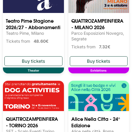
Teatro Pime Stagione
QUATTROZAMPEINFIERA
2026/27 - Abbonamenti
- MILANO 2026
Teatro Pime, Milano
Parco Esposizioni Novegro,
Segrate
Tickets from
48.60€
Tickets from
7.32€
Theater
Exhibitions
QUATTROZAMPEINFIERA
Alice Nella Citta - 24°
- TORINO 2026
Edizione
SET - Scalo Eventi Torino,
Alice nella città, Roma