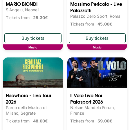
MARIO BIONDI
Massimo Pericolo - Live
Palazzetti
S'Angelu, Neoneli
Palazzo Dello Sport, Roma
Tickets from
25.30€
Tickets from
45.00€
Music
Music
Elsewhere - Live Tour
Il Volo Live Nei
2026
Palasport 2026
Parco della Musica di
Nelson Mandela Forum,
Milano, Segrate
Firenze
Tickets from
48.00€
Tickets from
59.00€