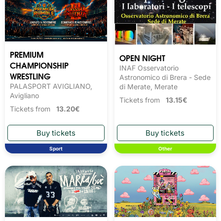
PREMIUM
OPEN NIGHT
CHAMPIONSHIP
INAF Osservatorio
WRESTLING
Astronomico di Brera - Sede
PALASPORT AVIGLIANO,
di Merate, Merate
Avigliano
Tickets from
13.15€
Tickets from
13.20€
Sport
Other