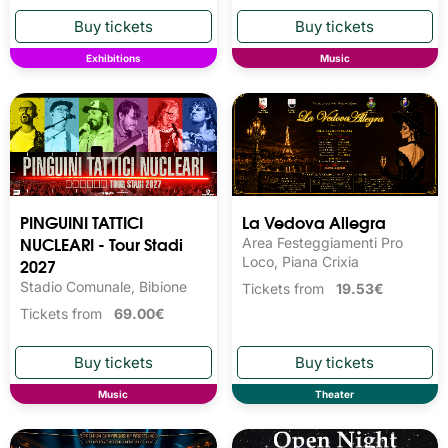
Exhibitions
Music
PINGUINI TATTICI
La Vedova Allegra
NUCLEARI - Tour Stadi
Area Festeggiamenti Pro
2027
Loco, Piana Crixia
Stadio Comunale, Bibione
Tickets from
19.53€
Tickets from
69.00€
Music
Theater