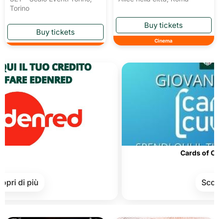
Torino
Cinema
Cards of Culture
 di più
Scopri di