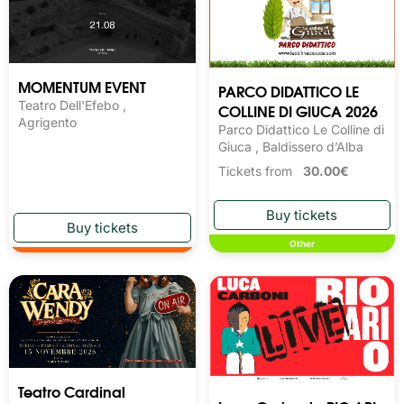
MOMENTUM EVENT
PARCO DIDATTICO LE
Teatro Dell'Efebo ,
COLLINE DI GIUCA 2026
Agrigento
Parco Didattico Le Colline di
Giuca , Baldissero d’Alba
Tickets from
30.00€
Other
Teatro Cardinal