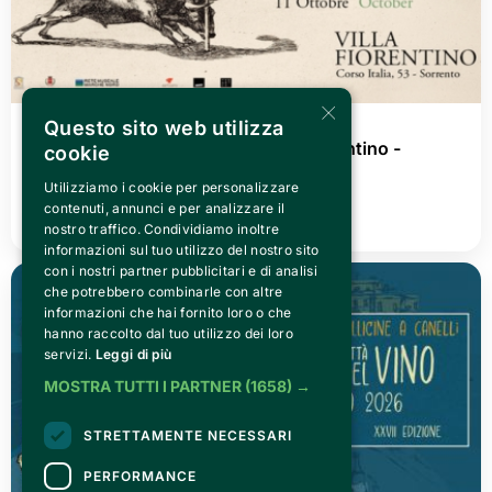
×
Questo sito web utilizza
WEDNESDAY 08 JULY 2026
Goya. Black White Dream @Villa Fiorentino -
cookie
Sorrento
Utilizziamo i cookie per personalizzare
contenuti, annunci e per analizzare il
READ ALL
nostro traffico. Condividiamo inoltre
informazioni sul tuo utilizzo del nostro sito
con i nostri partner pubblicitari e di analisi
che potrebbero combinarle con altre
informazioni che hai fornito loro o che
hanno raccolto dal tuo utilizzo dei loro
servizi.
Leggi di più
MOSTRA TUTTI I PARTNER
(1658) →
STRETTAMENTE NECESSARI
PERFORMANCE