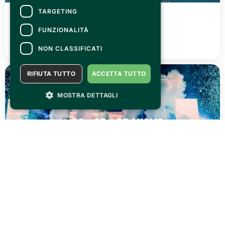
TARGETING
FRIDAY 03 JULY 2026
Canelli città del Vino 2026
FUNZIONALITÀ
READ ALL
NON CLASSIFICATI
RIFIUTA TUTTO
ACCETTA TUTTO
MOSTRA DETTAGLI
THURSDAY 02 JULY 2026
AGRISHOW 2026: three days of pure adrenaline!
READ ALL