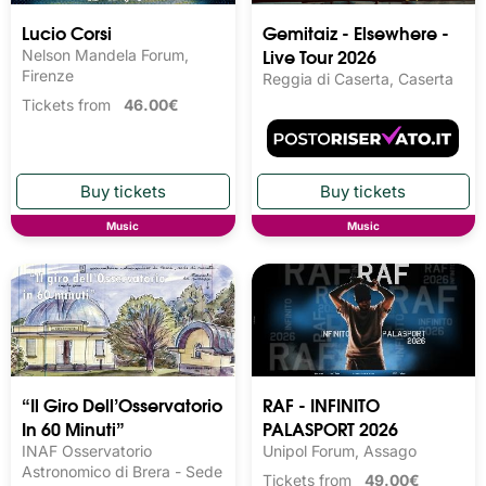
Lucio Corsi
Gemitaiz - Elsewhere -
Live Tour 2026
Nelson Mandela Forum,
Firenze
Reggia di Caserta, Caserta
Tickets from
46.00€
Music
Music
“Il Giro Dell’Osservatorio
RAF - INFINITO
In 60 Minuti”
PALASPORT 2026
INAF Osservatorio
Unipol Forum, Assago
Astronomico di Brera - Sede
Tickets from
49.00€