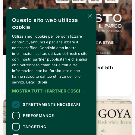
×
Questo sito web utilizza
cookie
Utilizziamo i cookie per personalizzare
contenuti, annunci e per analizzare il
nostro traffico. Condividiamo inoltre
informazioni sul tuo utilizzo del nostro sito
con i nostri partner pubblicitari e di analisi
WEDNESDAY 29 JULY 2026
che potrebbero combinarle con altre
Mangé e Zombé – Traditional Puglia Event 5th
informazioni che hai fornito loro o che
Edition – August 10, 2026
hanno raccolto dal tuo utilizzo dei loro
servizi.
Leggi di più
READ ALL
MOSTRA TUTTI I PARTNER
(1658) →
STRETTAMENTE NECESSARI
PERFORMANCE
TARGETING