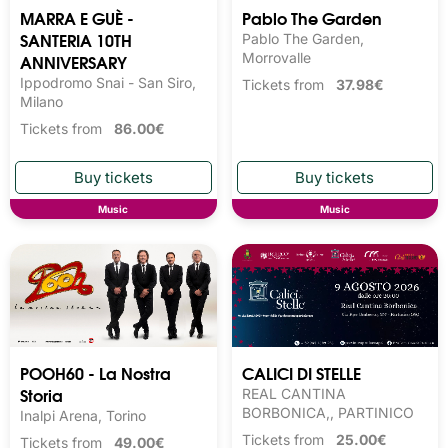
MARRA E GUÈ -
Pablo The Garden
SANTERIA 10TH
Pablo The Garden,
ANNIVERSARY
Morrovalle
Ippodromo Snai - San Siro,
Tickets from
37.98€
Milano
Tickets from
86.00€
Music
Music
POOH60 - La Nostra
CALICI DI STELLE
Storia
REAL CANTINA
BORBONICA,, PARTINICO
Inalpi Arena, Torino
Tickets from
25.00€
Tickets from
49.00€