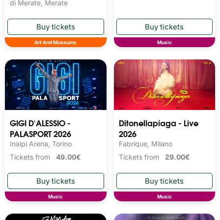
di Merate, Merate
Art And Museums
Music
GIGI D'ALESSIO -
Ditonellapiaga - Live
PALASPORT 2026
2026
Inalpi Arena, Torino
Fabrique, Milano
Tickets from
49.00€
Tickets from
29.00€
Music
Music