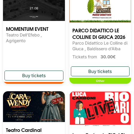
MOMENTUM EVENT
PARCO DIDATTICO LE
Teatro Dell'Efebo ,
COLLINE DI GIUCA 2026
Agrigento
Parco Didattico Le Colline di
Giuca , Baldissero d’Alba
Tickets from
30.00€
Other
Teatro Cardinal