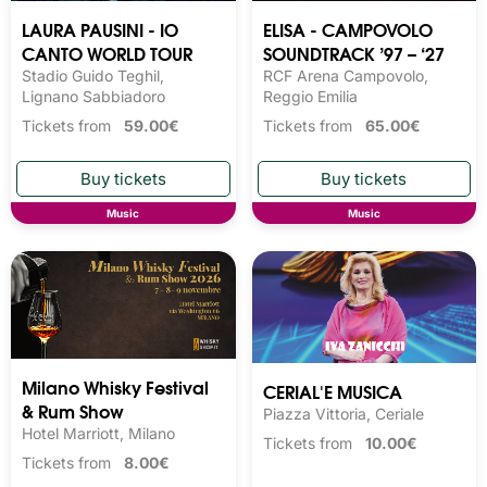
LAURA PAUSINI - IO
ELISA - CAMPOVOLO
CANTO WORLD TOUR
SOUNDTRACK ’97 – ‘27
Stadio Guido Teghil,
RCF Arena Campovolo,
Lignano Sabbiadoro
Reggio Emilia
Tickets from
59.00€
Tickets from
65.00€
Music
Music
Milano Whisky Festival 
CERIAL'E MUSICA
& Rum Show
Piazza Vittoria, Ceriale
Hotel Marriott, Milano
Tickets from
10.00€
Tickets from
8.00€