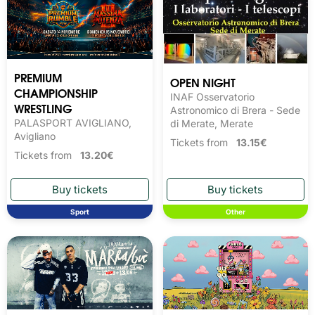
PREMIUM
OPEN NIGHT
CHAMPIONSHIP
INAF Osservatorio
WRESTLING
Astronomico di Brera - Sede
PALASPORT AVIGLIANO,
di Merate, Merate
Avigliano
Tickets from
13.15€
Tickets from
13.20€
Sport
Other