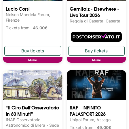
Lucio Corsi
Gemitaiz - Elsewhere -
Live Tour 2026
Nelson Mandela Forum,
Firenze
Reggia di Caserta, Caserta
Tickets from
46.00€
Music
Music
“Il Giro Dell’Osservatorio
RAF - INFINITO
In 60 Minuti”
PALASPORT 2026
INAF Osservatorio
Unipol Forum, Assago
Astronomico di Brera - Sede
Tickets from
49.00€