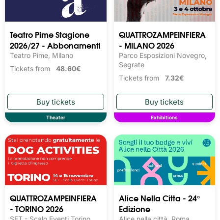
Teatro Pime Stagione
QUATTROZAMPEINFIERA
2026/27 - Abbonamenti
- MILANO 2026
Teatro Pime, Milano
Parco Esposizioni Novegro,
Segrate
Tickets from
48.60€
Tickets from
7.32€
Theater
Exhibitions
QUATTROZAMPEINFIERA
Alice Nella Citta - 24°
- TORINO 2026
Edizione
SET - Scalo Eventi Torino,
Alice nella città, Roma