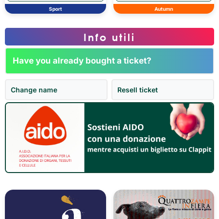
Sport
Autumn
Info utili
Have you already bought a ticket?
Change name
Resell ticket