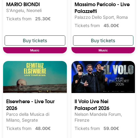
MARIO BIONDI
Massimo Pericolo - Live
Palazzetti
S'Angelu, Neoneli
Palazzo Dello Sport, Roma
Tickets from
25.30€
Tickets from
45.00€
Music
Music
Elsewhere - Live Tour
Il Volo Live Nei
2026
Palasport 2026
Parco della Musica di
Nelson Mandela Forum,
Milano, Segrate
Firenze
Tickets from
48.00€
Tickets from
59.00€