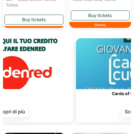
Torino
Cinema
Cards of Culture a
i più
Scopri di p