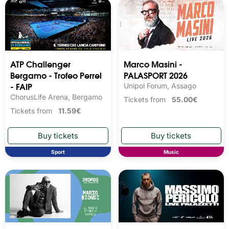
ATP Challenger
Marco Masini -
Bergamo - Trofeo Perrel
PALASPORT 2026
- FAIP
Unipol Forum, Assago
ChorusLife Arena, Bergamo
Tickets from
55.00€
Tickets from
11.59€
Sport
Music