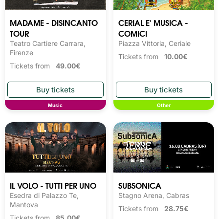
MADAME - DISINCANTO
CERIAL E' MUSICA -
TOUR
COMICI
Teatro Cartiere Carrara,
Piazza Vittoria, Ceriale
Firenze
Tickets from
10.00€
Tickets from
49.00€
Music
Other
IL VOLO - TUTTI PER UNO
SUBSONICA
Esedra di Palazzo Te,
Stagno Arena, Cabras
Mantova
Tickets from
28.75€
Tickets from
85.00€