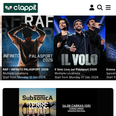
Clappit
biglietteria
PALASPORT 2026
Il Volo Live nei Palasport 2026
Emma
s
Multiple Locations
Ippodromo Snai - San Siro
 12 Oct 2026
Start from Monday 07 Dec 2026
Start from Wednesday 09 