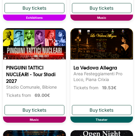
Exhibitions
Music
PINGUINI TATTICI
La Vedova Allegra
NUCLEARI - Tour Stadi
Area Festeggiamenti Pro
2027
Loco, Piana Crixia
Stadio Comunale, Bibione
Tickets from
19.53€
Tickets from
69.00€
Music
Theater