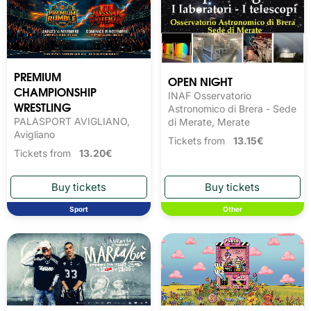
PREMIUM
OPEN NIGHT
CHAMPIONSHIP
INAF Osservatorio
WRESTLING
Astronomico di Brera - Sede
PALASPORT AVIGLIANO,
di Merate, Merate
Avigliano
Tickets from
13.15€
Tickets from
13.20€
Sport
Other