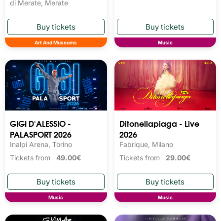
di Merate, Merate
Art And Museums
Music
GIGI D'ALESSIO -
Ditonellapiaga - Live
PALASPORT 2026
2026
Inalpi Arena, Torino
Fabrique, Milano
Tickets from
49.00€
Tickets from
29.00€
Music
Music