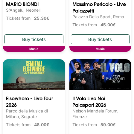
MARIO BIONDI
Massimo Pericolo - Live
Palazzetti
S'Angelu, Neoneli
Palazzo Dello Sport, Roma
Tickets from
25.30€
Tickets from
45.00€
Music
Music
Elsewhere - Live Tour
Il Volo Live Nei
2026
Palasport 2026
Parco della Musica di
Nelson Mandela Forum,
Milano, Segrate
Firenze
Tickets from
48.00€
Tickets from
59.00€