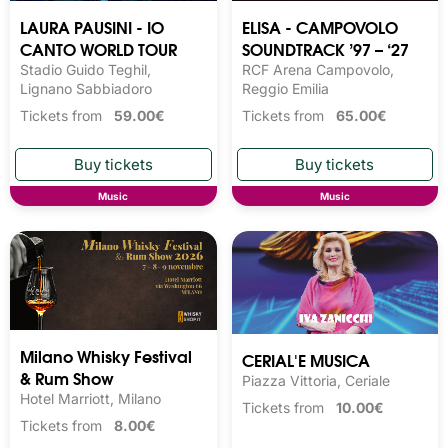
LAURA PAUSINI - IO
ELISA - CAMPOVOLO
CANTO WORLD TOUR
SOUNDTRACK ’97 – ‘27
Stadio Guido Teghil,
RCF Arena Campovolo,
Lignano Sabbiadoro
Reggio Emilia
Tickets from
59.00€
Tickets from
65.00€
Music
Music
Milano Whisky Festival 
CERIAL'E MUSICA
& Rum Show
Piazza Vittoria, Ceriale
Hotel Marriott, Milano
Tickets from
10.00€
Tickets from
8.00€