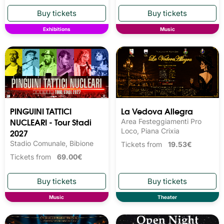
Exhibitions
Music
PINGUINI TATTICI
La Vedova Allegra
NUCLEARI - Tour Stadi
Area Festeggiamenti Pro
2027
Loco, Piana Crixia
Stadio Comunale, Bibione
Tickets from
19.53€
Tickets from
69.00€
Music
Theater