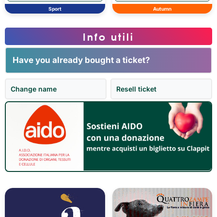
Sport
Autumn
Info utili
Have you already bought a ticket?
Change name
Resell ticket