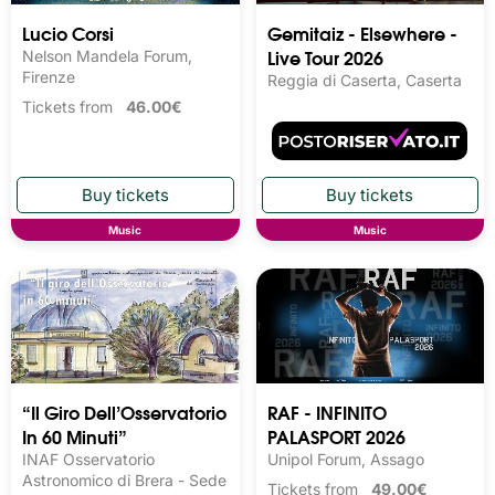
Lucio Corsi
Gemitaiz - Elsewhere -
Live Tour 2026
Nelson Mandela Forum,
Firenze
Reggia di Caserta, Caserta
Tickets from
46.00€
Music
Music
“Il Giro Dell’Osservatorio
RAF - INFINITO
In 60 Minuti”
PALASPORT 2026
INAF Osservatorio
Unipol Forum, Assago
Astronomico di Brera - Sede
Tickets from
49.00€