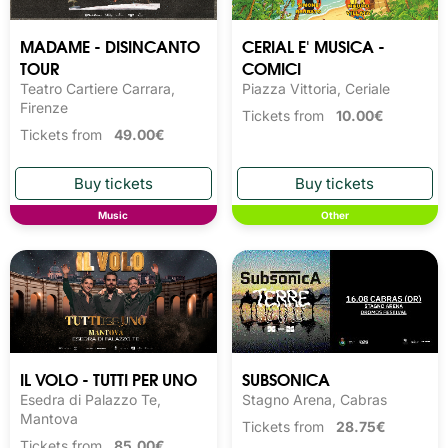
MADAME - DISINCANTO
CERIAL E' MUSICA -
TOUR
COMICI
Teatro Cartiere Carrara,
Piazza Vittoria, Ceriale
Firenze
Tickets from
10.00€
Tickets from
49.00€
Music
Other
IL VOLO - TUTTI PER UNO
SUBSONICA
Esedra di Palazzo Te,
Stagno Arena, Cabras
Mantova
Tickets from
28.75€
Tickets from
85.00€