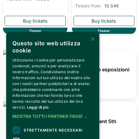
Tickets from
12.69€
Theater
Music
×
Questo sito web utilizza
cookie
Utilizziamo i cookie per personalizzare
contenuti, annunci e per analizzare il
nostro traffico. Condividiamo inoltre
Teatro Cardinal
Teatro Cardinal
informazioni sul tuo utilizzo del nostro sito
Massaia 2026/27 -
Massaia 2026/27 -
con i nostri partner pubblicitari e di analisi
che potrebbero combinarle con altre
Teatro Prosa
Teatro Prosa Dialettale
informazioni che hai fornito loro o che
Teatro Cardinal Massaia,
Teatro Cardinal Massaia,
hanno raccolto dal tuo utilizzo dei loro
Torino
Torino
servizi.
Leggi di più
Tickets from
11.00€
Tickets from
13.54€
MOSTRA TUTTI I PARTNER
(1658) →
STRETTAMENTE NECESSARI
Theater
Theater