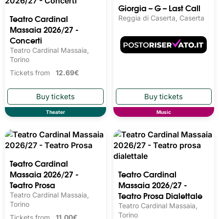
Luca Carboni - RIO ARI
Massaia 2026/27 - Arte
O LIVE
Varia
Reggia di Caserta, Caserta
Teatro Cardinal Massaia,
Torino
Tickets from
11.00€
Theater
Music
Teatro Cardinal
Giorgia – G – Last Call
Massaia 2026/27 -
Reggia di Caserta, Caserta
Concerti
Teatro Cardinal Massaia,
Torino