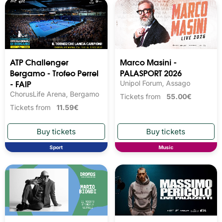
ATP Challenger
Marco Masini -
Bergamo - Trofeo Perrel
PALASPORT 2026
- FAIP
Unipol Forum, Assago
ChorusLife Arena, Bergamo
Tickets from
55.00€
Tickets from
11.59€
Sport
Music