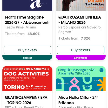
Teatro Pime Stagione
QUATTROZAMPEINFIERA
2026/27 - Abbonamenti
- MILANO 2026
Teatro Pime, Milano
Parco Esposizioni Novegro,
Segrate
Tickets from
48.60€
Tickets from
7.32€
Theater
Exhibitions
QUATTROZAMPEINFIERA
Alice Nella Citta - 24°
- TORINO 2026
Edizione
SET - Scalo Eventi Torino,
Alice nella città, Roma