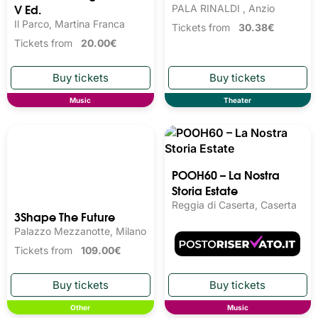
V Ed.
PALA RINALDI , Anzio
Il Parco, Martina Franca
Tickets from
30.38€
Tickets from
20.00€
Music
Theater
3Shape The Future
POOH60 – La Nostra
Palazzo Mezzanotte, Milano
Storia Estate
Tickets from
109.00€
Reggia di Caserta, Caserta