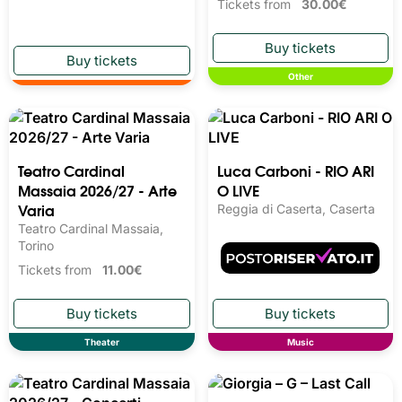
MOMENTUM EVENT
PARCO DIDATTICO LE
Teatro Dell'Efebo ,
COLLINE DI GIUCA 2026
Agrigento
Parco Didattico Le Colline di
Giuca , Baldissero d’Alba
Tickets from
30.00€
Other
Teatro Cardinal