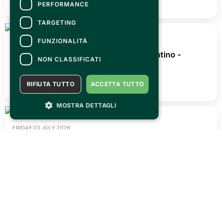
PERFORMANCE
MAGAZINE
TARGETING
FUNZIONALITÀ
NON CLASSIFICATI
RIFIUTA TUTTO
ACCETTA TUTTO
MOSTRA DETTAGLI
FRIDAY 31 JULY 2026
OLTRECON is waiting for you @ Centro esposizioni
Oltrexpo on 26/27 september!
READ ALL