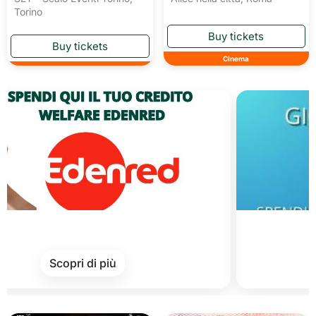
Torino
Cinema
Cards o
Scopri di più
S