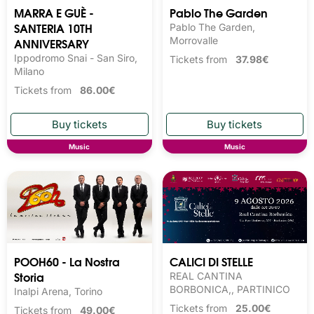
MARRA E GUÈ -
Pablo The Garden
SANTERIA 10TH
Pablo The Garden,
ANNIVERSARY
Morrovalle
Ippodromo Snai - San Siro,
Tickets from
37.98€
Milano
Tickets from
86.00€
Music
Music
POOH60 - La Nostra
CALICI DI STELLE
Storia
REAL CANTINA
BORBONICA,, PARTINICO
Inalpi Arena, Torino
Tickets from
25.00€
Tickets from
49.00€